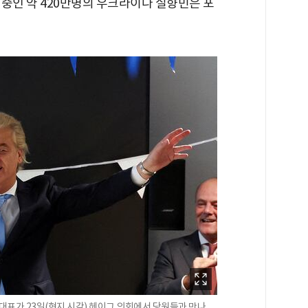
중인 약 420만명의 우크라이나 실향민은 포
대표가 23일(현지 시각) 헤이그 의회에서 당원들과 만나