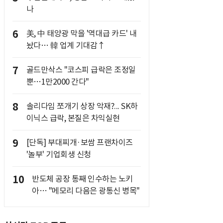
나
6
美, 中 태양광 막을 '역대급 카드' 내
놨다… 韓 업계 기대감↑
7
골드만삭스 "코스피 급락은 조정일
뿐…1만2000 간다"
8
솔리다임 쪼개기 상장 악재?... SK하
이닉스 급락, 본질은 차익실현
9
[단독] 부대찌개·보쌈 프랜차이즈
'놀부' 기업회생 신청
10
반도체 공장 통째 인수하는 노키
아… "메모리 다음은 광통신 병목"