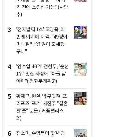
기 전에 스킨십 가능" (사만
추)
3
'전자발찌 1호' 고영욱, 이
번엔 이지혜 저격.."49평이
미니멀리즘? 많이 출세했
구나"
4
'연수입 40억' 전현무, '순천
1위' 맛집 사장에 "아들 삼
아줘"('전현무계획2')
5
황재근, 현실 벽 부딪혀 '프
러포즈' 포기..서진주 "결혼
할 줄" 눈물 ('커플팰리스
2')
6
전소미, 수영복이 핫걸 담