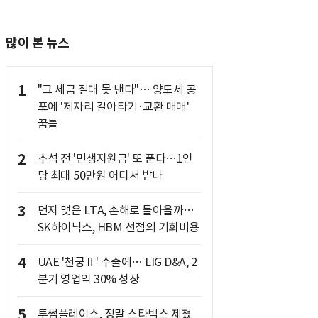
많이 본 뉴스
1
"그 세금 절대 못 낸다"… 양도세 공
포에 '제자리 갈아타기·교환 매매'
꿈틀
2
추석 전 '민생지원금' 또 푼다…1인
당 최대 50만원 어디서 받나
3
먼저 맺은 LTA, 손해로 돌아올까…
SK하이닉스, HBM 선점의 기회비용
4
UAE '천궁Ⅱ' 수출에… LIG D&A, 2
분기 영업익 30% 성장
5
투썸플레이스, 정말 스타벅스 제쳤