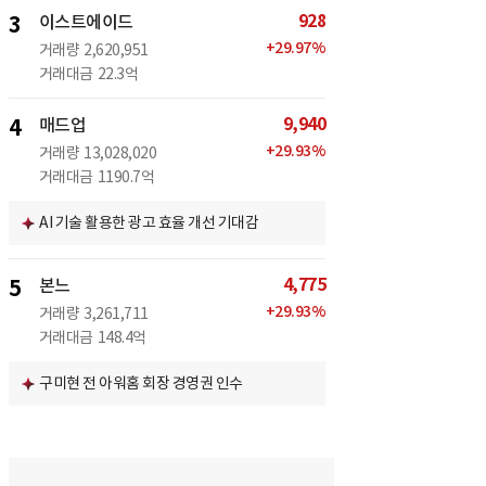
928
3
이스트에이드
+
29.97
%
거래량
2,620,951
거래대금
22.3억
9,940
4
매드업
+
29.93
%
거래량
13,028,020
거래대금
1190.7억
AI 기술 활용한 광고 효율 개선 기대감
4,775
5
본느
+
29.93
%
거래량
3,261,711
거래대금
148.4억
구미현 전 아워홈 회장 경영권 인수