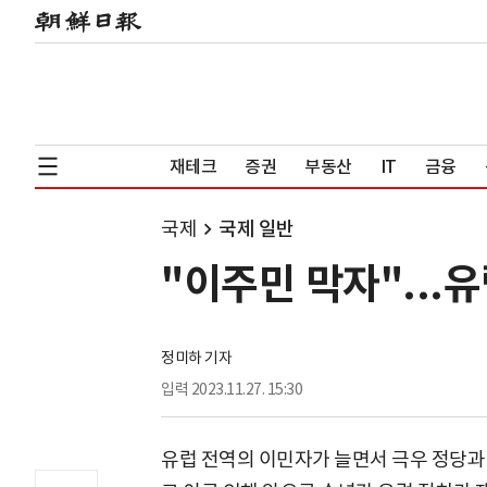
재테크
증권
부동산
IT
금융
국제
국제 일반
"이주민 막자"...
정미하 기자
입력
2023.11.27. 15:30
유럽 전역의 이민자가 늘면서 극우 정당과 