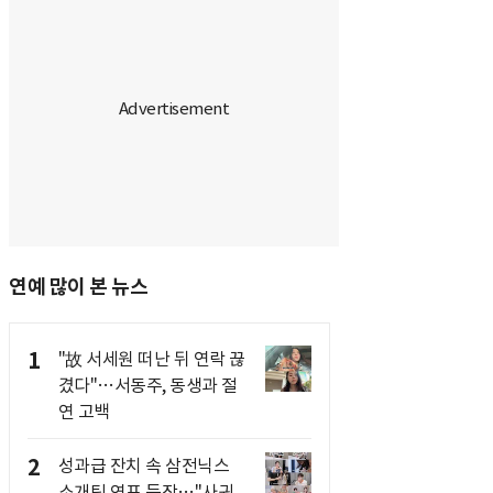
연예 많이 본 뉴스
1
"故 서세원 떠난 뒤 연락 끊
겼다"…서동주, 동생과 절
연 고백
2
성과급 잔치 속 삼전닉스
소개팅 연프 등장…"사귀