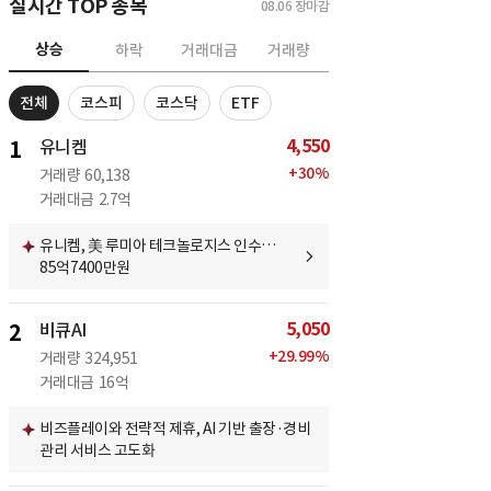
실시간 TOP 종목
08.06
장마감
상승
하락
거래대금
거래량
전체
코스피
코스닥
ETF
4,550
1
유니켐
+
30
%
거래량
60,138
거래대금
2.7억
유니켐, 美 루미아 테크놀로지스 인수…
85억7400만원
5,050
2
비큐AI
+
29.99
%
거래량
324,951
거래대금
16억
비즈플레이와 전략적 제휴, AI 기반 출장·경비
관리 서비스 고도화