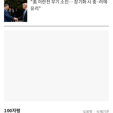
"美 이란전 무기 소진… 장기화 시 중·러에
유리"
100자평
도움말
삭제기준