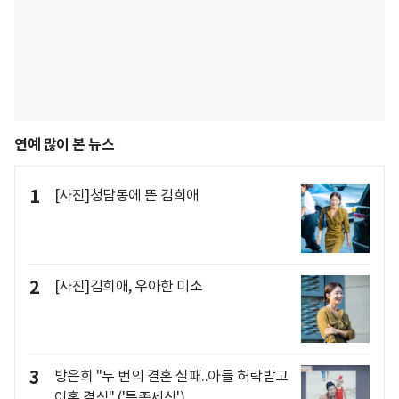
연예 많이 본 뉴스
1
[사진]청담동에 뜬 김희애
2
[사진]김희애, 우아한 미소
3
방은희 "두 번의 결혼 실패..아들 허락받고
이혼 결심" ('특종세상')