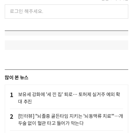
많이 본 뉴스
1
보유세 강화에 '세 낀 집' 퇴로… 토허제 실거주 예외 확
대 추진
2
[인터뷰] "뇌졸중 골든타임 지키는 '뇌동맥류 치료'"…개
두술 없이 혈관 타고 들어가 막는다