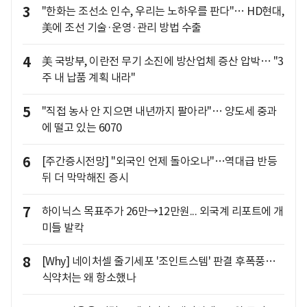
3
"한화는 조선소 인수, 우리는 노하우를 판다"… HD현대,
美에 조선 기술·운영·관리 방법 수출
4
美 국방부, 이란전 무기 소진에 방산업체 증산 압박… "3
주 내 납품 계획 내라"
5
"직접 농사 안 지으면 내년까지 팔아라"… 양도세 중과
에 떨고 있는 6070
6
[주간증시전망] "외국인 언제 돌아오나"…역대급 반등
뒤 더 막막해진 증시
7
하이닉스 목표주가 26만→12만원... 외국계 리포트에 개
미들 발칵
8
[Why] 네이처셀 줄기세포 '조인트스템' 판결 후폭풍…
식약처는 왜 항소했나