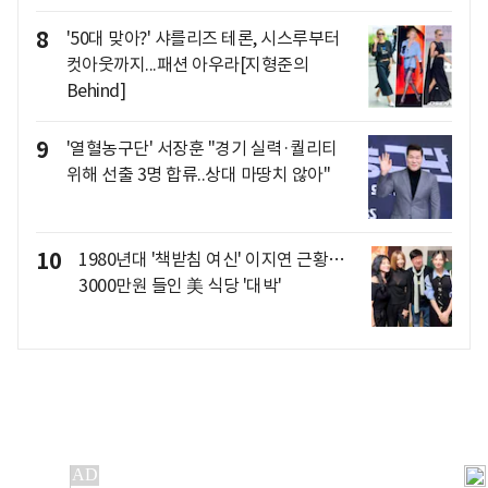
8
'50대 맞아?' 샤를리즈 테론, 시스루부터
컷아웃까지...패션 아우라[지형준의
Behind]
9
'열혈농구단' 서장훈 "경기 실력·퀄리티
위해 선출 3명 합류..상대 마땅치 않아"
10
1980년대 '책받침 여신' 이지연 근황…
3000만원 들인 美 식당 '대박'