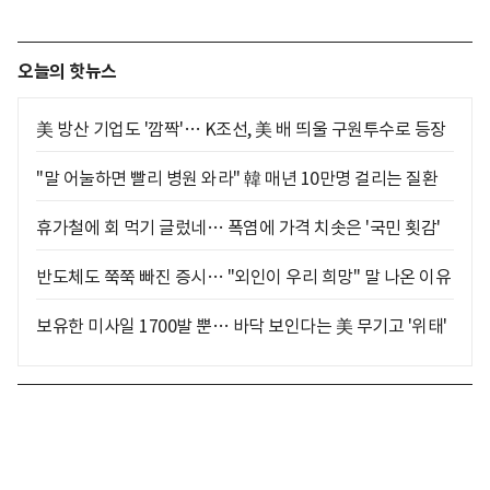
오늘의 핫뉴스
美 방산 기업도 '깜짝'… K조선, 美 배 띄울 구원투수로 등장
"말 어눌하면 빨리 병원 와라" 韓 매년 10만명 걸리는 질환
휴가철에 회 먹기 글렀네… 폭염에 가격 치솟은 '국민 횟감'
반도체도 쭉쭉 빠진 증시… "외인이 우리 희망" 말 나온 이유
보유한 미사일 1700발 뿐… 바닥 보인다는 美 무기고 '위태'