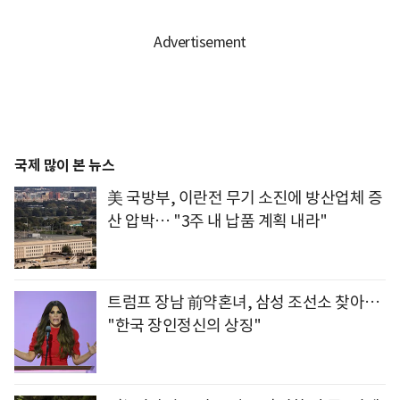
국제 많이 본 뉴스
美 국방부, 이란전 무기 소진에 방산업체 증
산 압박… "3주 내 납품 계획 내라"
트럼프 장남 前약혼녀, 삼성 조선소 찾아…
"한국 장인정신의 상징"