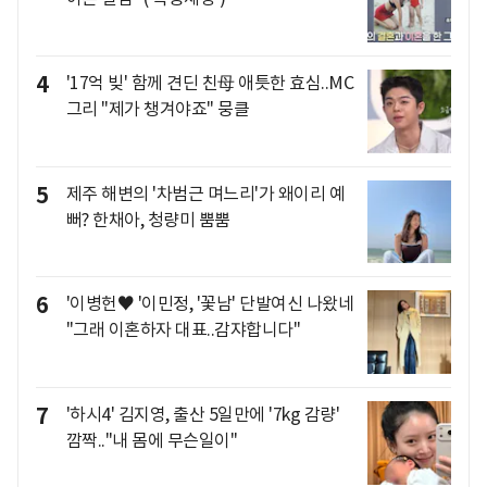
4
'17억 빚' 함께 견딘 친母 애틋한 효심..MC
그리 "제가 챙겨야죠" 뭉클
5
제주 해변의 '차범근 며느리'가 왜이리 예
뻐? 한채아, 청량미 뿜뿜
6
'이병헌♥ '이민정, '꽃남' 단발여신 나왔네
"그래 이혼하자 대표..감쟈합니다"
7
'하시4' 김지영, 출산 5일만에 '7kg 감량'
깜짝.."내 몸에 무슨일이"