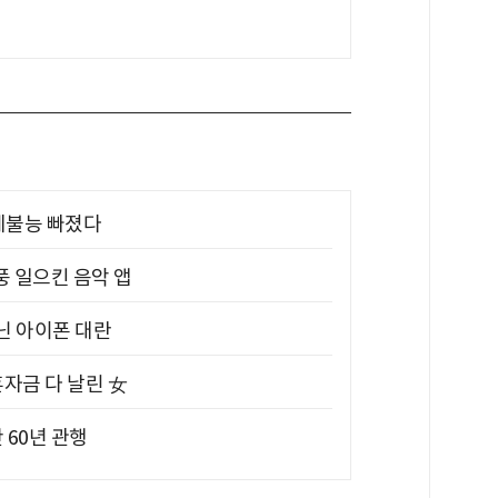
제불능 빠졌다
풍 일으킨 음악 앱
아닌 아이폰 대란
혼자금 다 날린 女
 60년 관행