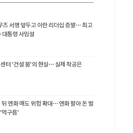
르무즈 서명 앞두고 이란 리더십 증발… 최고
·대통령 사임설
터센터 '건설 붐'의 현실… 실제 착공은
 뒤 엔화 매도 위험 확대… 엔화 팔아 돈 벌
'먹구름'