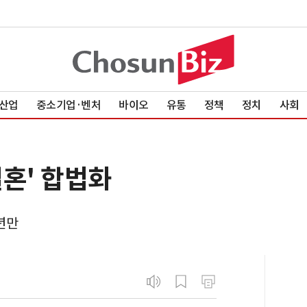
산업
중소기업·벤처
바이오
유통
정책
정치
사회
혼' 합법화
7년만