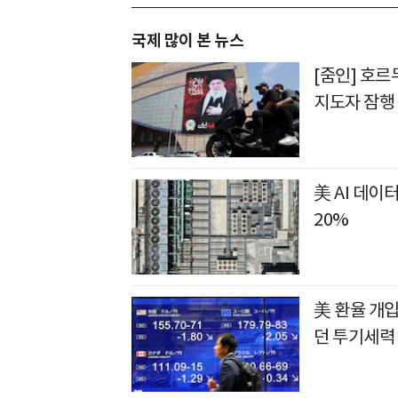
국제 많이 본 뉴스
[줌인] 호
지도자 잠행
美 AI 데이
20%
美 환율 개입
던 투기세력 