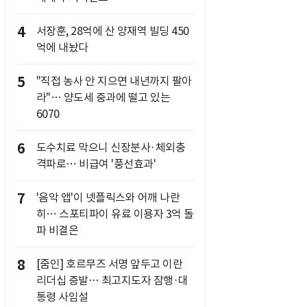
4
서장훈, 28억에 산 양재역 빌딩 450
억에 내놨다
5
"직접 농사 안 지으면 내년까지 팔아
라"… 양도세 중과에 떨고 있는
6070
6
도수치료 막으니 신장분사·체외충
격파로… 비급여 '풍선효과'
7
'음악 앱'이 넷플릭스와 어깨 나란
히… 스포티파이 유료 이용자 3억 돌
파 비결은
8
[줌인] 호르무즈 서명 앞두고 이란
리더십 증발… 최고지도자 잠행·대
통령 사임설