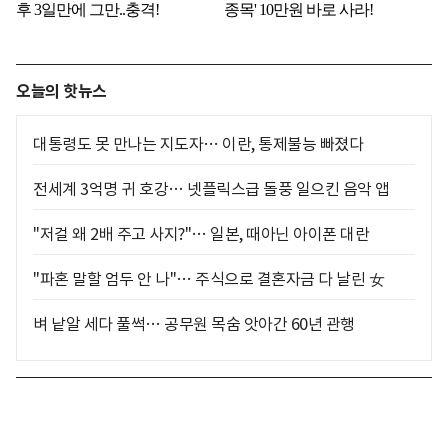
오늘의 핫뉴스
대통령도 못 만나는 지도자… 이란, 통제불능 빠졌다
전세계 3억명 귀 호강… 넷플릭스급 돌풍 일으킨 음악 앱
"저걸 왜 2배 주고 사지?"… 일본, 때아닌 아이폰 대란
"파혼 말할 엄두 안 나"… 주식으로 결혼자금 다 날린 女
벼 낱알 세다 풀썩… 공무원 목숨 앗아간 60년 관행