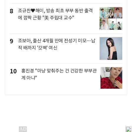
8
조규찬♥해이, 방송 최초 부부 동반 출격
에 깜짝 근황 "美 주립대 교수"
9
조보아, 출산 4개월 만에 전성기 미모…납
작 배까지 '갓벽' 여신
10
홍진경 "마냥 맞춰주는 건 건강한 부부관
계 아냐"