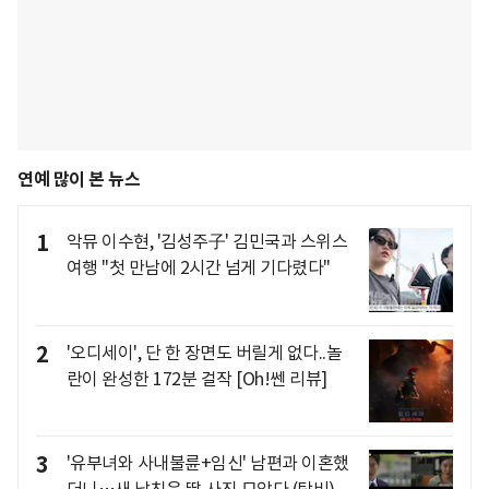
연예 많이 본 뉴스
1
악뮤 이수현, '김성주子' 김민국과 스위스
여행 "첫 만남에 2시간 넘게 기다렸다"
2
'오디세이', 단 한 장면도 버릴게 없다..놀
란이 완성한 172분 걸작 [Oh!쎈 리뷰]
3
'유부녀와 사내불륜+임신' 남편과 이혼했