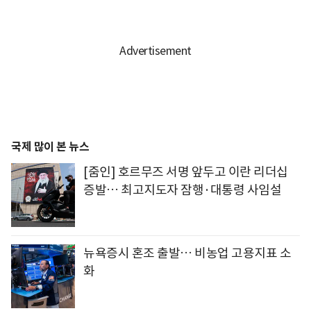
국제 많이 본 뉴스
[줌인] 호르무즈 서명 앞두고 이란 리더십
증발… 최고지도자 잠행·대통령 사임설
뉴욕증시 혼조 출발… 비농업 고용지표 소
화