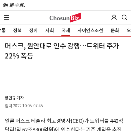
유통
정책
정치
사회
국제
사이언스조선
문화
오
머스크, 원안대로 인수 강행…트위터 주가
22% 폭등
황민규 기자
입력
2022.10.05. 07:45
일론 머스크 테슬라 최고경영자(CEO)가 트위터를 440억
달러(약 62조8300억원)에 인수한다는 기존 계약을 추진