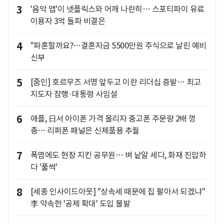
3
'음악 앱'이 넷플릭스와 어깨 나란히… 스포티파이 유료
이용자 3억 돌파 비결은
4
"파혼할까요?…결혼자금 5500만원 주식으로 날린 예비
신부
5
[줌인] 호르무즈 서명 앞두고 이란 리더십 증발… 최고
지도자 잠행·대통령 사임설
6
애플, 日서 아이폰 가격 올리자 중고폰 주문량 2배 껑
충… 리퍼폰 패널은 신제품용 추월
7
폭염에도 현장 지킨 공무원… 벼 낱알 세다, 화재 진압하
다 '풀썩'
8
[세종 인사이드아웃] "상속세 때문에 집 팔아서 되겠냐"
李 약속한 '공제 확대' 도입 불발