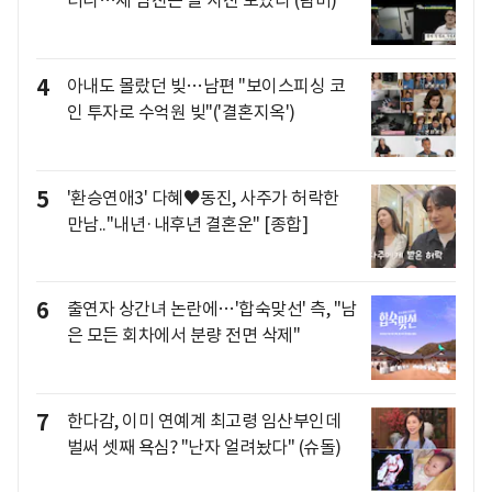
더니…새 남친은 딸 사진 모았다 (탐비)
4
아내도 몰랐던 빚…남편 "보이스피싱 코
인 투자로 수억원 빚"('결혼지옥')
5
'환승연애3' 다혜♥동진, 사주가 허락한
만남.."내년·내후년 결혼운" [종합]
6
출연자 상간녀 논란에…'합숙맞선' 측, "남
은 모든 회차에서 분량 전면 삭제"
7
한다감, 이미 연예계 최고령 임산부인데
벌써 셋째 욕심? "난자 얼려놨다" (슈돌)