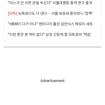
"마스크 안 쓰면 관절 쑤신다" 서울대병원 충격 연구 결과
[단독]
뉴욕보다도 더 낸다… 서울 보유세 뜯어보니 '깜짝'
"HBM이 다가 아냐" 엔비디아 홀린 삼전닉스 메모리 세트
"이런 폰은 본 적이 없다" 삼성 긴장케 할 모토로라 '역습'