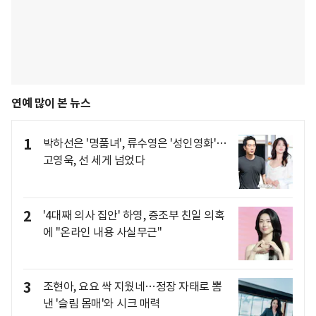
연예 많이 본 뉴스
1
박하선은 '명품녀', 류수영은 '성인영화'…
고영욱, 선 세게 넘었다
2
'4대째 의사 집안' 하영, 증조부 친일 의혹
에 "온라인 내용 사실무근"
3
조현아, 요요 싹 지웠네…정장 자태로 뽐
낸 '슬림 몸매'와 시크 매력