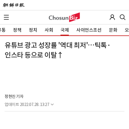
유통
정책
정치
사회
국제
사이언스조선
문화
오
유튜브 광고 성장률 '역대 최저'…틱톡·
인스타 등으로 이탈↑
정현진 기자
업데이트
2022.07.28. 13:27