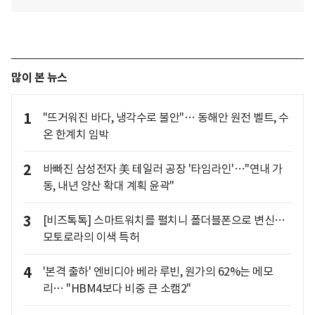
많이 본 뉴스
1
"뜨거워진 바다, 냉각수로 불안"… 동해안 원전 벨트, 수
온 한계치 임박
2
바빠진 삼성전자 美 테일러 공장 '타임라인'…"연내 가
동, 내년 양산 확대 계획 윤곽"
3
[비즈톡톡] 스마트워치를 펼치니 폴더블폰으로 변신…
모토로라의 이색 특허
4
'본격 출하' 엔비디아 베라 루빈, 원가의 62%는 메모
리… "HBM4보다 비중 큰 소캠2"