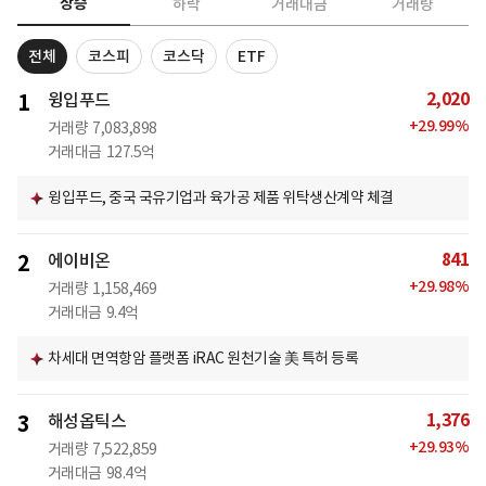
상승
하락
거래대금
거래량
전체
코스피
코스닥
ETF
2,020
1
윙입푸드
+
29.99
%
거래량
7,083,898
거래대금
127.5억
윙입푸드, 중국 국유기업과 육가공 제품 위탁생산계약 체결
841
2
에이비온
+
29.98
%
거래량
1,158,469
거래대금
9.4억
차세대 면역항암 플랫폼 iRAC 원천기술 美 특허 등록
1,376
3
해성옵틱스
+
29.93
%
거래량
7,522,859
거래대금
98.4억