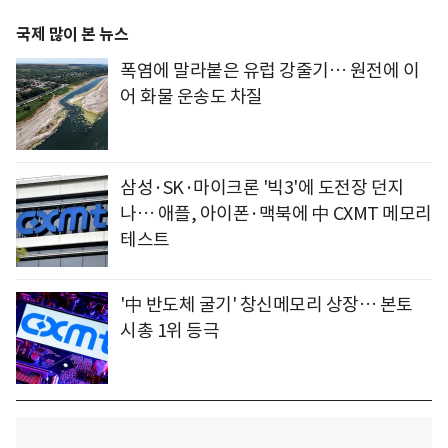
국제 많이 본 뉴스
폭염에 말라붙은 유럽 강줄기… 원전에 이
어 화물 운송도 차질
삼성·SK·마이크론 '빅3'에 도전장 던지
나… 애플, 아이폰·맥북에 中 CXMT 메모리
테스트
'中 반도체 굴기' 창신메모리 상장… 본토
시총 1위 등극