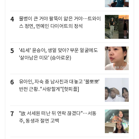
4
물병이 큰 거야 팔뚝이 얇은 거야…트와이
스 정연, 연예인 다이어트의 정석
5
'41세' 윤승아, 생얼 맞아? 부운 얼굴에도
'살아남은 미모' (승아로운)
6
유아인, 자숙 중 남사친과 대놓고 '볼뽀뽀'
반전 근황.."사랑할게"[핫피플]
7
"故 서세원 떠난 뒤 연락 끊겼다"…서동
주, 동생과 절연 고백