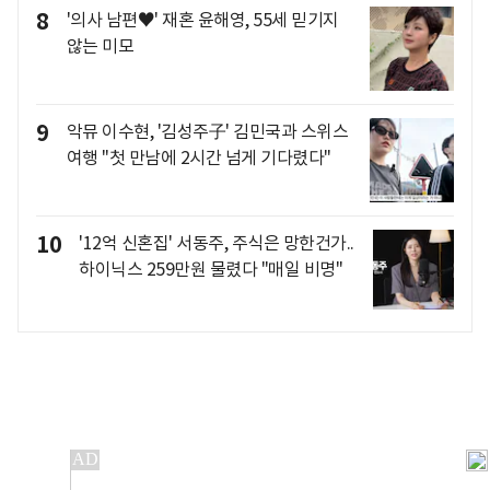
8
'의사 남편♥' 재혼 윤해영, 55세 믿기지
않는 미모
9
악뮤 이수현, '김성주子' 김민국과 스위스
여행 "첫 만남에 2시간 넘게 기다렸다"
10
'12억 신혼집' 서동주, 주식은 망한건가..
하이닉스 259만원 물렸다 "매일 비명"