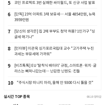
5
코인 프로젝트 3번 실패한 싸이월드, 또 신규 사업 발표
6
[단독] 23억 아파트 3채 보유세… 서울 4854만원, 뉴욕
3959만원
7
[당신의 생각은] 집 2채 부부도 청약 허용? 1인가구 "싱
글세 매기나"
8
[인터뷰] 이관옥 싱가포르국립대 교수 "고가주택 누진
과세는 부유세에 가까워"
9
[비즈톡톡] EU '탈착식 배터리' 규정, 스마트폰·워치·글
라스는 빠져나갔는데… 난감한 닌텐도·킨들
10
"주식시장 떠나지 마라, 올해 안 9300 다시 뚫을 것"
실시간 TOP 종목
08.10
장마감