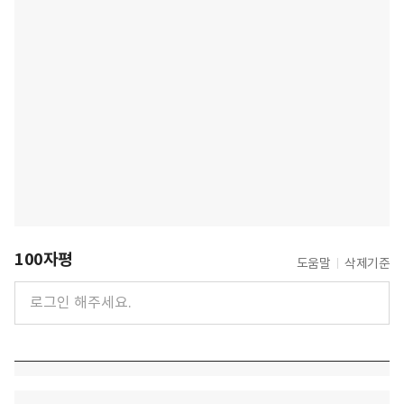
100자평
도움말
삭제기준