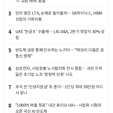
기·교환 매매' 꿈틀
3
먼저 맺은 LTA, 손해로 돌아올까… SK하이닉스, HBM
선점의 기회비용
4
UAE '천궁Ⅱ' 수출에… LIG D&A, 2분기 영업익 30% 성
장
5
반도체 공장 통째 인수하는 노키아… "메모리 다음은 광
통신 병목"
6
삼성전자, 사업장별 노사협의회 전사 통합… 과반 지위
잃은 초기업 노조 '영향력 만회' 시도
7
추석 전 '민생지원금' 또 푼다…1인당 최대 50만원 어디
서 받나
8
"1000억 매출 목표" 내건 퓨리오사AI…사업화 시험대
오른 국산 AI 반도체