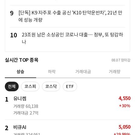
9
[단독] K9 자주포 수출 공신 'K10 탄약운반차', 21년 만
에 성능 개량
10
23조원 남은 소상공인 코로나 대출… 정부, 또 탕감하
나
실시간 TOP 종목
08.07
장마감
상승
하락
거래대금
거래량
전체
코스피
코스닥
ETF
4,550
1
유니켐
+
30
%
거래량
60,138
거래대금
2.7억
5,050
2
비큐AI
+
29.99
%
거래량
324,951