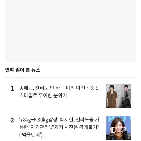
연예 많이 본 뉴스
1
송혜교, 컬러도 안 타는 미의 여신…숏컷
스타일로 우아한 분위기
2
'78kg→-30kg감량' 박지현, 전라노출 가
능한 '자기관리'.."과거 사진은 공개불가"
('먹을텐데')