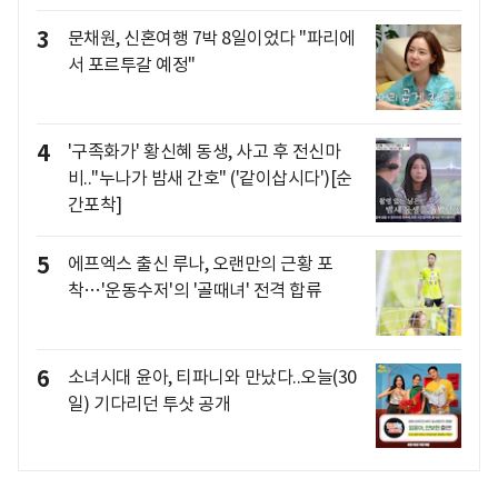
3
문채원, 신혼여행 7박 8일이었다 "파리에
서 포르투갈 예정"
4
'구족화가' 황신혜 동생, 사고 후 전신마
비.."누나가 밤새 간호" ('같이삽시다')[순
간포착]
5
에프엑스 출신 루나, 오랜만의 근황 포
착…'운동수저'의 '골때녀' 전격 합류
6
소녀시대 윤아, 티파니와 만났다..오늘(30
일) 기다리던 투샷 공개