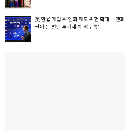
美 환율 개입 뒤 엔화 매도 위험 확대… 엔화
팔아 돈 벌던 투기세력 '먹구름'