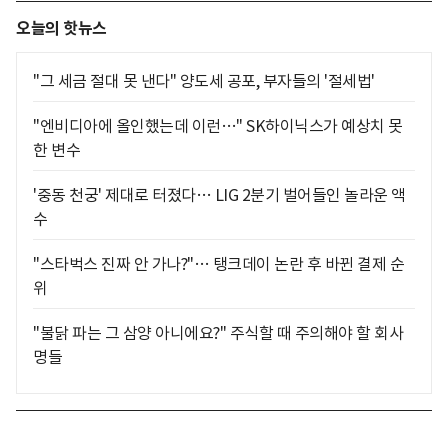
오늘의 핫뉴스
"그 세금 절대 못 낸다" 양도세 공포, 부자들의 '절세법'
"엔비디아에 올인했는데 이런…" SK하이닉스가 예상치 못
한 변수
'중동 천궁' 제대로 터졌다… LIG 2분기 벌어들인 놀라운 액
수
"스타벅스 진짜 안 가나?"… 탱크데이 논란 후 바뀐 결제 순
위
"불닭 파는 그 삼양 아니에요?" 주식할 때 주의해야 할 회사
명들