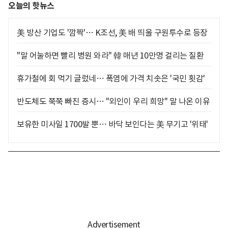
오늘의 핫뉴스
美 방산 기업도 '깜짝'… K조선, 美 배 띄울 구원투수로 등장
"말 어눌하면 빨리 병원 와라" 韓 매년 10만명 걸리는 질환
휴가철에 회 먹기 글렀네… 폭염에 가격 치솟은 '국민 횟감'
반도체도 쭉쭉 빠진 증시… "외인이 우리 희망" 말 나온 이유
보유한 미사일 1700발 뿐… 바닥 보인다는 美 무기고 '위태'