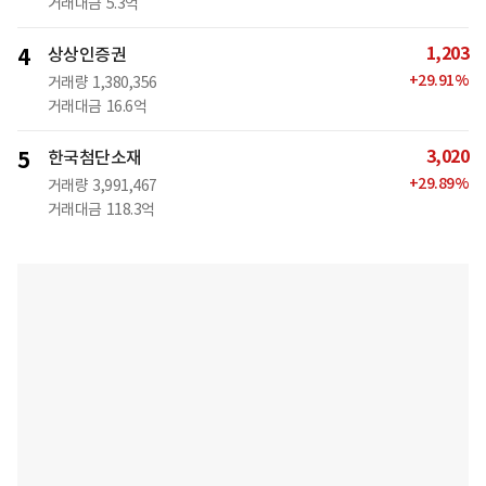
거래대금
5.3억
1,203
4
상상인증권
+
29.91
%
거래량
1,380,356
거래대금
16.6억
3,020
5
한국첨단소재
+
29.89
%
거래량
3,991,467
거래대금
118.3억