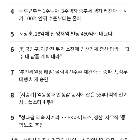
4
내후년부터 1주택자·3주택자 종부세 격차 커진다… 시
가 100억 안팎 수준부터는 줄어
5
서장훈, 28억에 산 양재역 빌딩 450억에 내놨다
6
美 국방부, 이란전 무기 소진에 방산업체 증산 압박… "3
주 내 납품 계획 내라"
7
'추진위원장 해임' 올림픽선수촌 재건축… 송파구, 직무
대행 체제 승인
8
[시승기] 역동성과 안정감 동시에 잡은 554마력의 전기
차... 폴스타 4 쿠페
9
"성과급 약속 지켜라"… SK하이닉스, 생산·사무직 '통
합노조' 추진