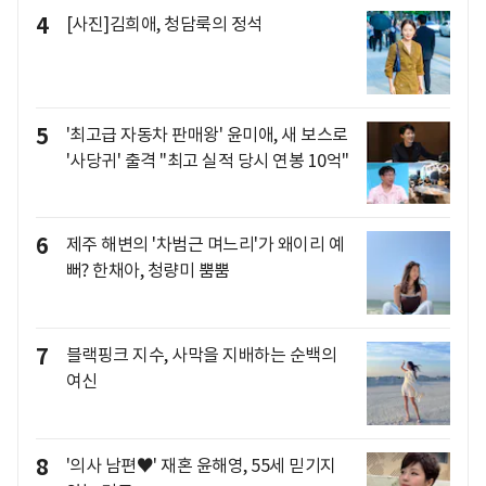
4
[사진]김희애, 청담룩의 정석
5
'최고급 자동차 판매왕' 윤미애, 새 보스로
'사당귀' 출격 "최고 실적 당시 연봉 10억"
6
제주 해변의 '차범근 며느리'가 왜이리 예
뻐? 한채아, 청량미 뿜뿜
7
블랙핑크 지수, 사막을 지배하는 순백의
여신
8
'의사 남편♥' 재혼 윤해영, 55세 믿기지