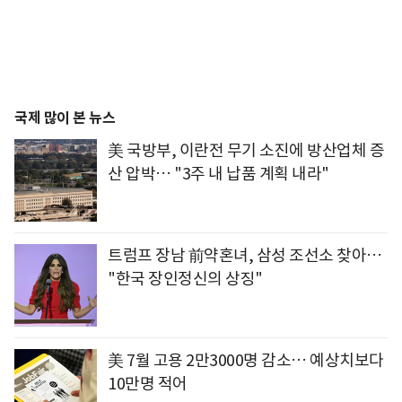
국제 많이 본 뉴스
美 국방부, 이란전 무기 소진에 방산업체 증
산 압박… "3주 내 납품 계획 내라"
트럼프 장남 前약혼녀, 삼성 조선소 찾아…
"한국 장인정신의 상징"
美 7월 고용 2만3000명 감소… 예상치보다
10만명 적어