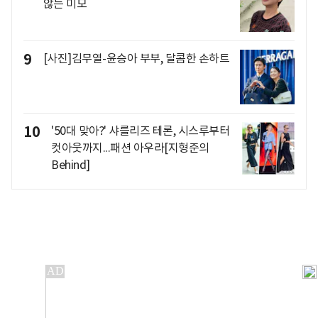
않는 미모
9
[사진]김무열-윤승아 부부, 달콤한 손하트
10
'50대 맞아?' 샤를리즈 테론, 시스루부터
컷아웃까지...패션 아우라[지형준의
Behind]