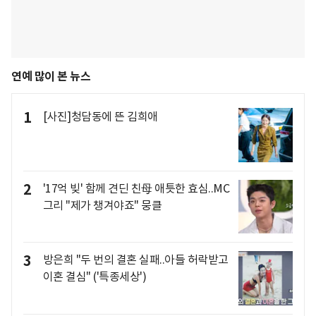
연예 많이 본 뉴스
1
[사진]청담동에 뜬 김희애
2
'17억 빚' 함께 견딘 친母 애틋한 효심..MC
그리 "제가 챙겨야죠" 뭉클
3
방은희 "두 번의 결혼 실패..아들 허락받고
이혼 결심" ('특종세상')