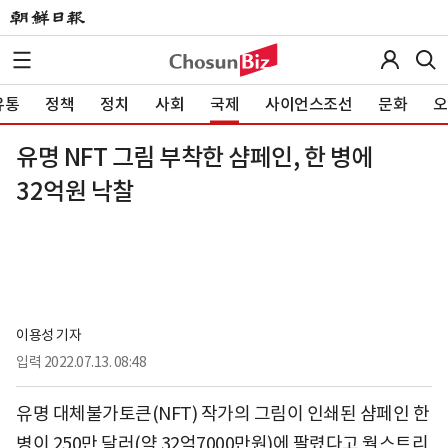
유통
정책
정치
사회
국제
사이언스조선
문화
오
유명 NFT 그림 부착한 샴페인, 한 병에
32억원 낙찰
이용성 기자
입력
2022.07.13. 08:48
유명 대체불가토큰(NFT) 작가의 그림이 인쇄된 샴페인 한
병이 250만 달러(약 32억7000만원)에 팔렸다고 월스트리