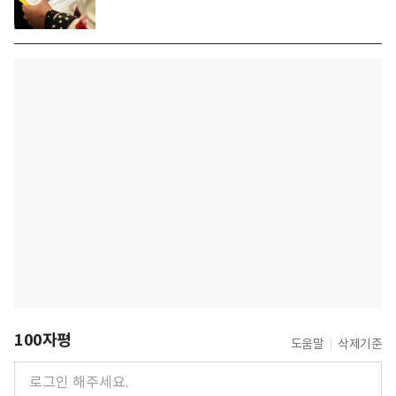
100자평
도움말
삭제기준