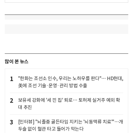
많이 본 뉴스
1
"한화는 조선소 인수, 우리는 노하우를 판다"… HD현대,
美에 조선 기술·운영·관리 방법 수출
2
보유세 강화에 '세 낀 집' 퇴로… 토허제 실거주 예외 확
대 추진
3
[인터뷰] "뇌졸중 골든타임 지키는 '뇌동맥류 치료'"…개
두술 없이 혈관 타고 들어가 막는다