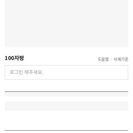
100자평
도움말
삭제기준