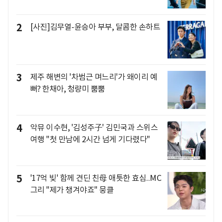
2
[사진]김무열-윤승아 부부, 달콤한 손하트
3
제주 해변의 '차범근 며느리'가 왜이리 예
뻐? 한채아, 청량미 뿜뿜
4
악뮤 이수현, '김성주子' 김민국과 스위스
여행 "첫 만남에 2시간 넘게 기다렸다"
5
'17억 빚' 함께 견딘 친母 애틋한 효심..MC
그리 "제가 챙겨야죠" 뭉클