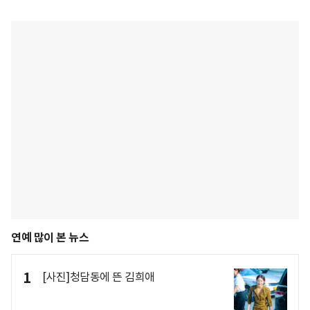
연예 많이 본 뉴스
1
[사진]청담동에 뜬 김희애