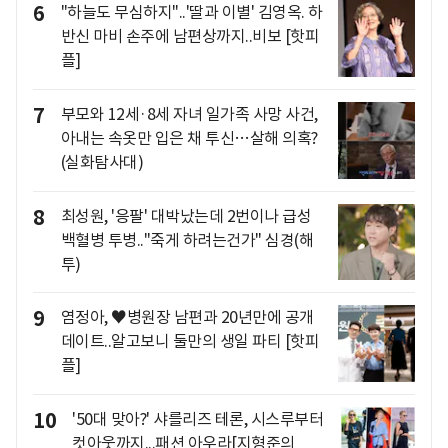
6
"하늘도 무심하지"..'딸과 이별' 김영옥. 하
반신 마비 손주에 남편상까지..비보 [핫피
플]
7
부모와 12세·8세 자녀 일가족 사망 사건,
아내는 속옷만 입은 채 투신…살해 의혹?
(실화탐사대)
8
최성원, '응팔' 대박났는데 2번이나 급성
백혈병 투병.."죽게 하려는건가" 심경(해
투)
9
염정아, ♥병원장 남편과 20년만에 공개
데이트..알고보니 둘만의 생일 파티 [핫피
플]
10
'50대 맞아?' 샤를리즈 테론, 시스루부터
컷아웃까지...패션 아우라[지형준의