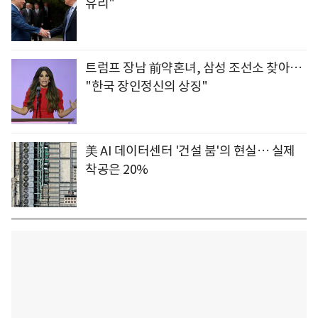
유리"
트럼프 장남 前약혼녀, 삼성 조선소 찾아…
"한국 장인정신의 상징"
美 AI 데이터센터 '건설 붐'의 현실… 실제
착공은 20%