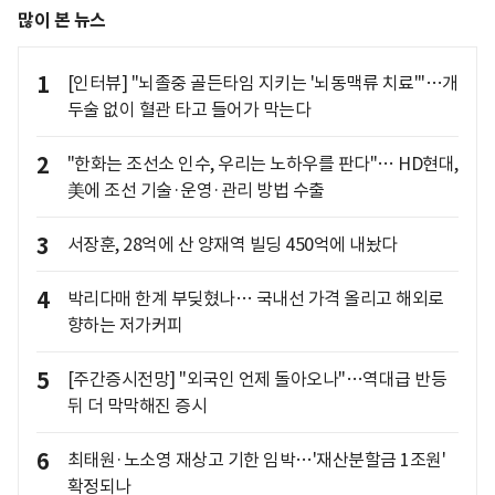
많이 본 뉴스
1
[인터뷰] "뇌졸중 골든타임 지키는 '뇌동맥류 치료'"…개
두술 없이 혈관 타고 들어가 막는다
2
"한화는 조선소 인수, 우리는 노하우를 판다"… HD현대,
美에 조선 기술·운영·관리 방법 수출
3
서장훈, 28억에 산 양재역 빌딩 450억에 내놨다
4
박리다매 한계 부딪혔나… 국내선 가격 올리고 해외로
향하는 저가커피
5
[주간증시전망] "외국인 언제 돌아오나"…역대급 반등
뒤 더 막막해진 증시
6
최태원·노소영 재상고 기한 임박…'재산분할금 1조원'
확정되나