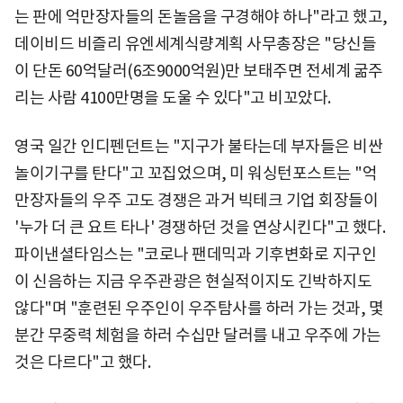
는 판에 억만장자들의 돈놀음을 구경해야 하나"라고 했고,
데이비드 비즐리 유엔세계식량계획 사무총장은 "당신들
이 단돈 60억달러(6조9000억원)만 보태주면 전세계 굶주
리는 사람 4100만명을 도울 수 있다"고 비꼬았다.
영국 일간 인디펜던트는 "지구가 불타는데 부자들은 비싼
놀이기구를 탄다"고 꼬집었으며, 미 워싱턴포스트는 "억
만장자들의 우주 고도 경쟁은 과거 빅테크 기업 회장들이
'누가 더 큰 요트 타나' 경쟁하던 것을 연상시킨다"고 했다.
파이낸셜타임스는 "코로나 팬데믹과 기후변화로 지구인
이 신음하는 지금 우주관광은 현실적이지도 긴박하지도
않다"며 "훈련된 우주인이 우주탐사를 하러 가는 것과, 몇
분간 무중력 체험을 하러 수십만 달러를 내고 우주에 가는
것은 다르다"고 했다.