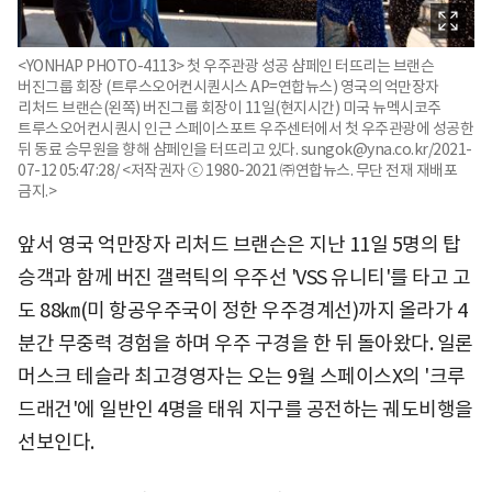
<YONHAP PHOTO-4113> 첫 우주관광 성공 샴페인 터뜨리는 브랜슨
버진그룹 회장 (트루스오어컨시퀀시스 AP=연합뉴스) 영국의 억만장자
리처드 브랜슨(왼쪽) 버진그룹 회장이 11일(현지시간) 미국 뉴멕시코주
트루스오어컨시퀀시 인근 스페이스포트 우주센터에서 첫 우주관광에 성공한
뒤 동료 승무원을 향해 샴페인을 터뜨리고 있다. sungok@yna.co.kr/2021-
07-12 05:47:28/ <저작권자 ⓒ 1980-2021 ㈜연합뉴스. 무단 전재 재배포
금지.>
앞서 영국 억만장자 리처드 브랜슨은 지난 11일 5명의 탑
승객과 함께 버진 갤럭틱의 우주선 'VSS 유니티'를 타고 고
도 88㎞(미 항공우주국이 정한 우주경계선)까지 올라가 4
분간 무중력 경험을 하며 우주 구경을 한 뒤 돌아왔다. 일론
머스크 테슬라 최고경영자는 오는 9월 스페이스X의 '크루
드래건'에 일반인 4명을 태워 지구를 공전하는 궤도비행을
선보인다.