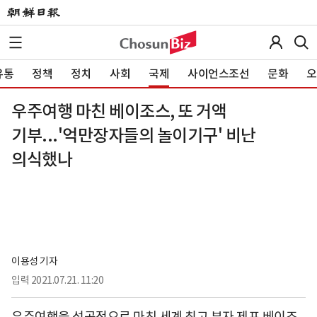
유통
정책
정치
사회
국제
사이언스조선
문화
오
우주여행 마친 베이조스, 또 거액
기부...'억만장자들의 놀이기구' 비난
의식했나
이용성 기자
입력
2021.07.21. 11:20
우주여행을 성공적으로 마친 세계 최고 부자 제프 베이조