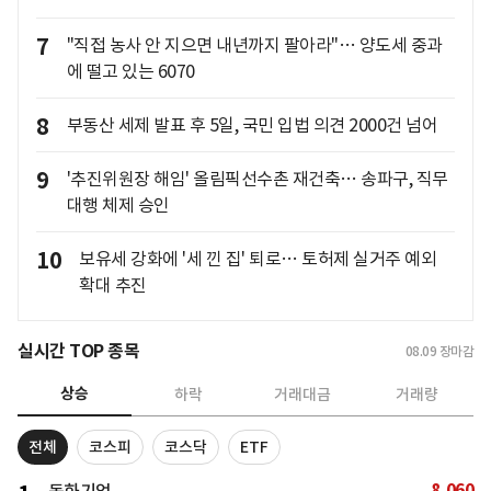
7
"직접 농사 안 지으면 내년까지 팔아라"… 양도세 중과
에 떨고 있는 6070
8
부동산 세제 발표 후 5일, 국민 입법 의견 2000건 넘어
9
'추진위원장 해임' 올림픽선수촌 재건축… 송파구, 직무
대행 체제 승인
10
보유세 강화에 '세 낀 집' 퇴로… 토허제 실거주 예외
확대 추진
실시간 TOP 종목
08.09
장마감
상승
하락
거래대금
거래량
전체
코스피
코스닥
ETF
8,060