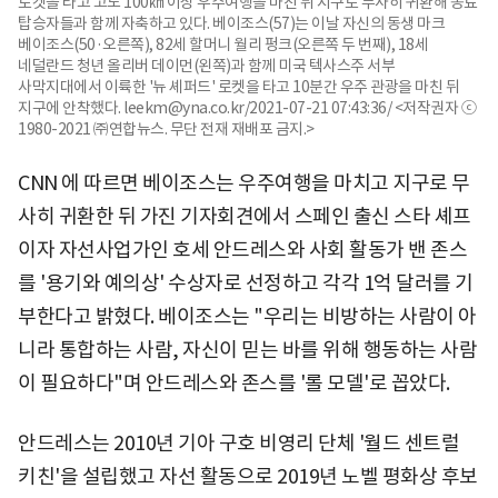
로켓을 타고 고도 100㎞ 이상 우주여행을 마친 뒤 지구로 무사히 귀환해 동료
탑승자들과 함께 자축하고 있다. 베이조스(57)는 이날 자신의 동생 마크
베이조스(50·오른쪽), 82세 할머니 월리 펑크(오른쪽 두 번째), 18세
네덜란드 청년 올리버 데이먼(왼쪽)과 함께 미국 텍사스주 서부
사막지대에서 이륙한 '뉴 셰퍼드' 로켓을 타고 10분간 우주 관광을 마친 뒤
지구에 안착했다. leekm@yna.co.kr/2021-07-21 07:43:36/ <저작권자 ⓒ
1980-2021 ㈜연합뉴스. 무단 전재 재배포 금지.>
CNN 에 따르면 베이조스는 우주여행을 마치고 지구로 무
사히 귀환한 뒤 가진 기자회견에서 스페인 출신 스타 셰프
이자 자선사업가인 호세 안드레스와 사회 활동가 밴 존스
를 '용기와 예의상' 수상자로 선정하고 각각 1억 달러를 기
부한다고 밝혔다. 베이조스는 "우리는 비방하는 사람이 아
니라 통합하는 사람, 자신이 믿는 바를 위해 행동하는 사람
이 필요하다"며 안드레스와 존스를 '롤 모델'로 꼽았다.
안드레스는 2010년 기아 구호 비영리 단체 '월드 센트럴
키친'을 설립했고 자선 활동으로 2019년 노벨 평화상 후보