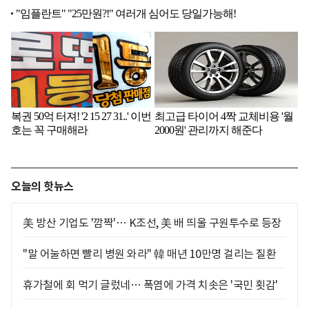
오늘의 핫뉴스
美 방산 기업도 '깜짝'… K조선, 美 배 띄울 구원투수로 등장
"말 어눌하면 빨리 병원 와라" 韓 매년 10만명 걸리는 질환
휴가철에 회 먹기 글렀네… 폭염에 가격 치솟은 '국민 횟감'