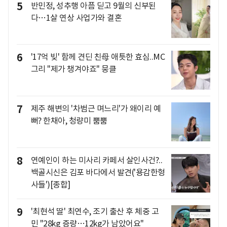
5
반민정, 성추행 아픔 딛고 9월의 신부된
다…1살 연상 사업가와 결혼
6
'17억 빚' 함께 견딘 친母 애틋한 효심..MC
그리 "제가 챙겨야죠" 뭉클
7
제주 해변의 '차범근 며느리'가 왜이리 예
뻐? 한채아, 청량미 뿜뿜
8
연예인이 하는 미사리 카페서 살인사건?..
백골시신은 김포 바다에서 발견('용감한형
사들')[종합]
9
'최현석 딸' 최연수, 조기 출산 후 체중 고
민 "28kg 증량…12kg가 남았어요"