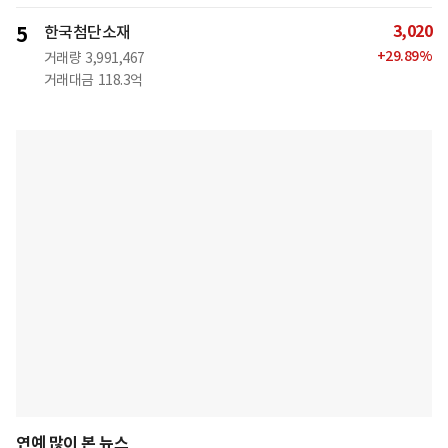
3,020
5
한국첨단소재
+
29.89
%
거래량
3,991,467
거래대금
118.3억
연예 많이 본 뉴스