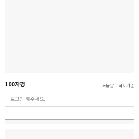
100자평
도움말
삭제기준