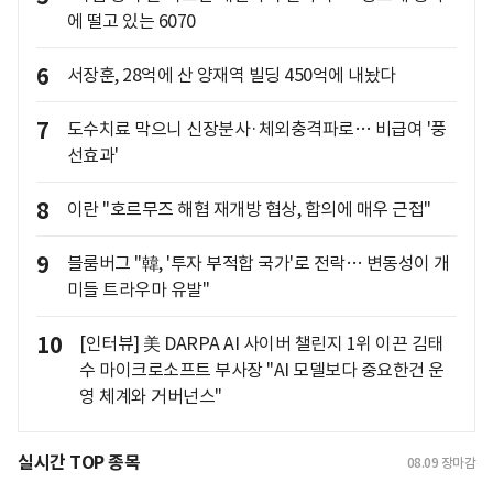
에 떨고 있는 6070
6
서장훈, 28억에 산 양재역 빌딩 450억에 내놨다
7
도수치료 막으니 신장분사·체외충격파로… 비급여 '풍
선효과'
8
이란 "호르무즈 해협 재개방 협상, 합의에 매우 근접"
9
블룸버그 "韓, '투자 부적합 국가'로 전락… 변동성이 개
미들 트라우마 유발"
10
[인터뷰] 美 DARPA AI 사이버 챌린지 1위 이끈 김태
수 마이크로소프트 부사장 "AI 모델보다 중요한건 운
영 체계와 거버넌스"
실시간 TOP 종목
08.09
장마감