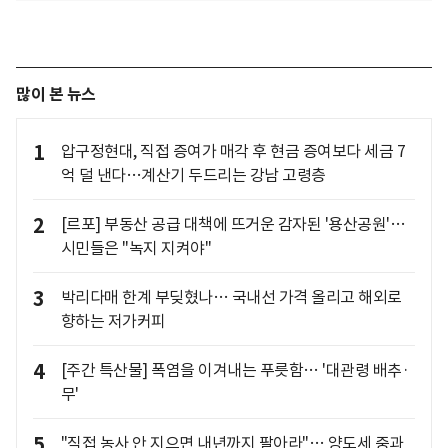
많이 본 뉴스
1
압구정현대, 직접 증여가 매각 후 현금 증여보다 세금 7
억 덜 낸다…계산기 두드리는 강남 고령층
2
[르포] 부동산 공급 대책에 뜨거운 감자된 '용산공원'…
시민들은 "녹지 지켜야"
3
박리다매 한계 부딪혔나… 국내선 가격 올리고 해외로
향하는 저가커피
4
[주간 특산물] 폭염을 이겨내는 푸릇함… '대관령 배추·
무'
5
"직접 농사 안 지으면 내년까지 팔아라"… 양도세 중과