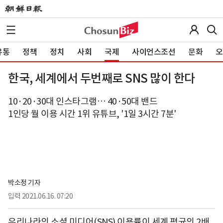
유통
정책
정치
사회
국제
사이언스조선
문화
오
한국, 세계에서 두번째로 SNS 많이 한다
10·20·30대 인스타그램… 40·50대 밴드
1인당 월 이용 시간 1위 유튜브, '1일 3시간 7분'
박소정 기자
입력
2021.06.16. 07:20
우리나라의 소셜 미디어(SNS) 이용률이 세계 평균의 2배