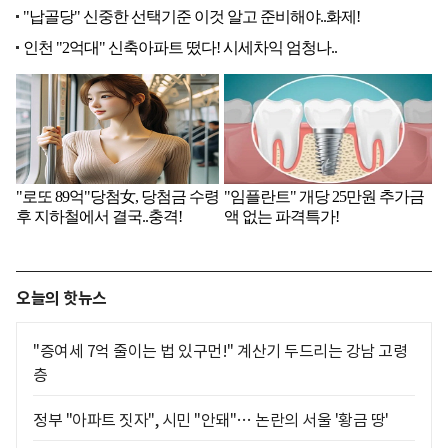
오늘의 핫뉴스
"증여세 7억 줄이는 법 있구먼!" 계산기 두드리는 강남 고령
층
정부 "아파트 짓자", 시민 "안돼"… 논란의 서울 '황금 땅'