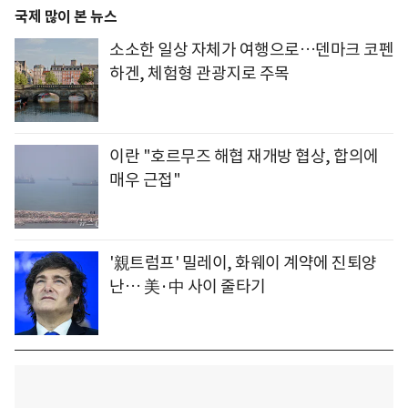
국제 많이 본 뉴스
소소한 일상 자체가 여행으로…덴마크 코펜
하겐, 체험형 관광지로 주목
이란 "호르무즈 해협 재개방 협상, 합의에
매우 근접"
'親트럼프' 밀레이, 화웨이 계약에 진퇴양
난… 美·中 사이 줄타기