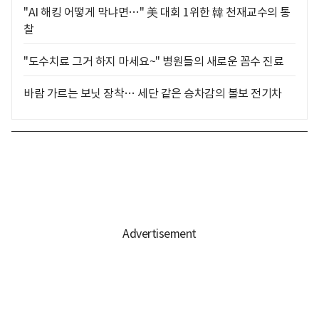
"AI 해킹 어떻게 막냐면…" 美 대회 1위한 韓 천재교수의 통
찰
"도수치료 그거 하지 마세요~" 병원들의 새로운 꼼수 진료
바람 가르는 보닛 장착… 세단 같은 승차감의 볼보 전기차