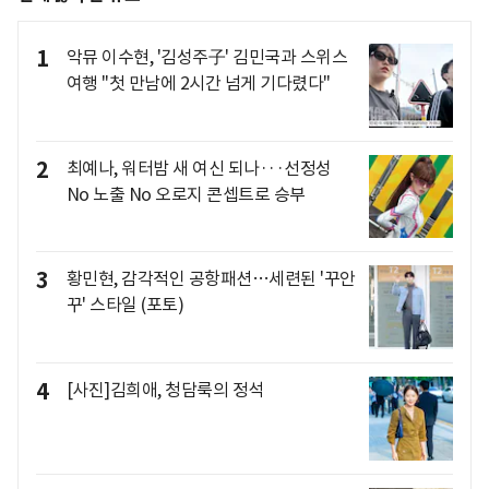
1
악뮤 이수현, '김성주子' 김민국과 스위스
여행 "첫 만남에 2시간 넘게 기다렸다"
2
최예나, 워터밤 새 여신 되나···선정성
No 노출 No 오로지 콘셉트로 승부
3
황민현, 감각적인 공항패션…세련된 '꾸안
꾸' 스타일 (포토)
4
[사진]김희애, 청담룩의 정석