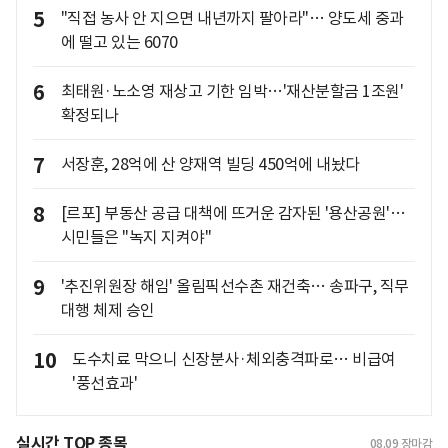
5
"직접 농사 안 지으면 내년까지 팔아라"… 양도세 중과
에 떨고 있는 6070
6
최태원·노소영 재상고 기한 임박…'재산분할금 1조원'
확정되나
7
서장훈, 28억에 산 양재역 빌딩 450억에 내놨다
8
[르포] 부동산 공급 대책에 뜨거운 감자된 '용산공원'…
시민들은 "녹지 지켜야"
9
'추진위원장 해임' 올림픽선수촌 재건축… 송파구, 직무
대행 체제 승인
10
도수치료 막으니 신장분사·체외충격파로… 비급여
'풍선효과'
실시간 TOP 종목
08.09
장마감