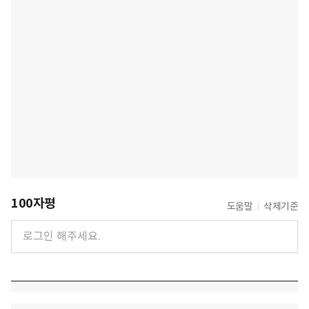
100자평
도움말
삭제기준