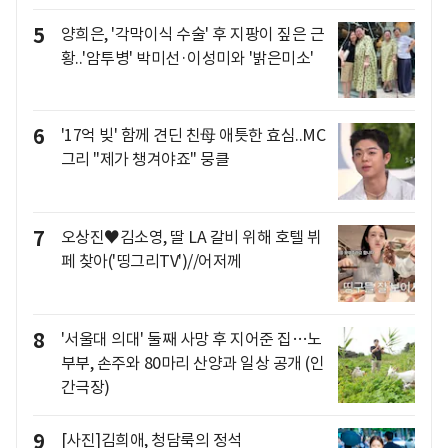
5
양희은, '각막이식 수술' 후 지팡이 짚은 근
황..'암투병' 박미선·이성미와 '밝은미소'
6
'17억 빚' 함께 견딘 친母 애틋한 효심..MC
그리 "제가 챙겨야죠" 뭉클
7
오상진♥김소영, 딸 LA 갈비 위해 호텔 뷔
페 찾아('띵그리TV')//어저께
8
'서울대 의대' 둘째 사망 후 지어준 집…노
부부, 손주와 80마리 산양과 일상 공개 (인
간극장)
9
[사진]김희애, 청담룩의 정석