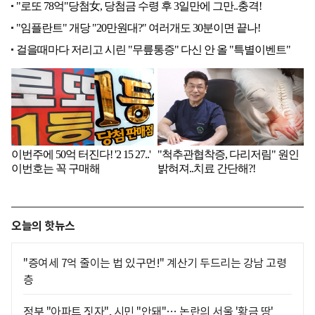
오늘의 핫뉴스
"증여세 7억 줄이는 법 있구먼!" 계산기 두드리는 강남 고령
층
정부 "아파트 짓자", 시민 "안돼"… 논란의 서울 '황금 땅'