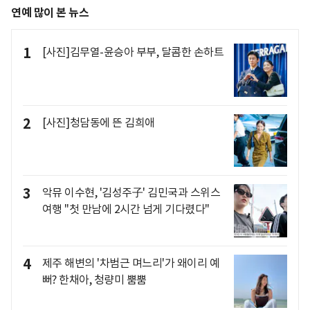
연예 많이 본 뉴스
1
[사진]김무열-윤승아 부부, 달콤한 손하트
2
[사진]청담동에 뜬 김희애
3
악뮤 이수현, '김성주子' 김민국과 스위스
여행 "첫 만남에 2시간 넘게 기다렸다"
4
제주 해변의 '차범근 며느리'가 왜이리 예
뻐? 한채아, 청량미 뿜뿜