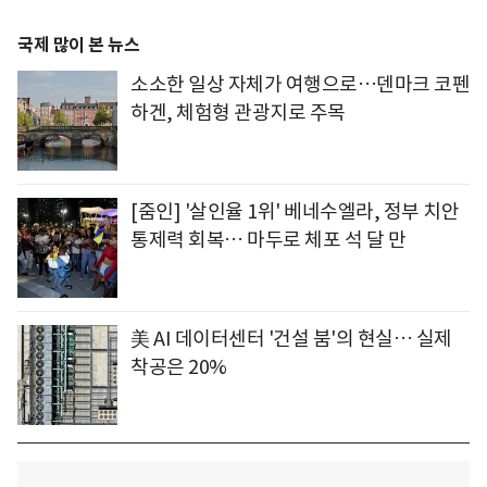
국제 많이 본 뉴스
소소한 일상 자체가 여행으로…덴마크 코펜
하겐, 체험형 관광지로 주목
[줌인] '살인율 1위' 베네수엘라, 정부 치안
통제력 회복… 마두로 체포 석 달 만
美 AI 데이터센터 '건설 붐'의 현실… 실제
착공은 20%