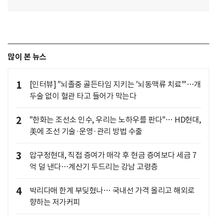
많이 본 뉴스
1
[인터뷰] "뇌졸중 골든타임 지키는 '뇌동맥류 치료'"…개
두술 없이 혈관 타고 들어가 막는다
2
"한화는 조선소 인수, 우리는 노하우를 판다"… HD현대,
美에 조선 기술·운영·관리 방법 수출
3
압구정현대, 직접 증여가 매각 후 현금 증여보다 세금 7
억 덜 낸다…계산기 두드리는 강남 고령층
4
박리다매 한계 부딪혔나… 국내선 가격 올리고 해외로
향하는 저가커피