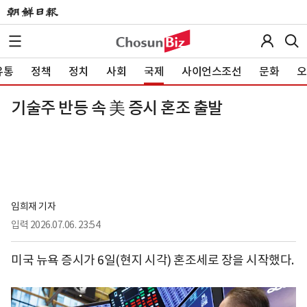
유통
정책
정치
사회
국제
사이언스조선
문화
오
기술주 반등 속 美 증시 혼조 출발
임희재 기자
입력
2026.07.06. 23:54
미국 뉴욕 증시가 6일(현지 시각) 혼조세로 장을 시작했다.