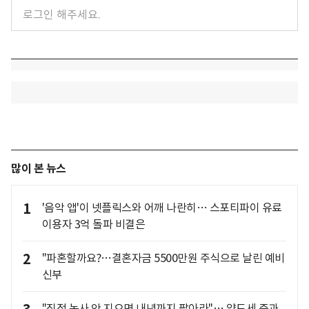
많이 본 뉴스
1
'음악 앱'이 넷플릭스와 어깨 나란히… 스포티파이 유료
이용자 3억 돌파 비결은
2
"파혼할까요?…결혼자금 5500만원 주식으로 날린 예비
신부
"직접 농사 안 지으면 내년까지 팔아라"… 양도세 중과