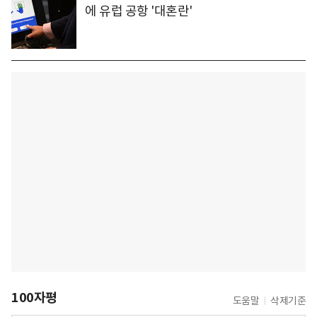
에 유럽 공항 '대혼란'
100자평
도움말
삭제기준