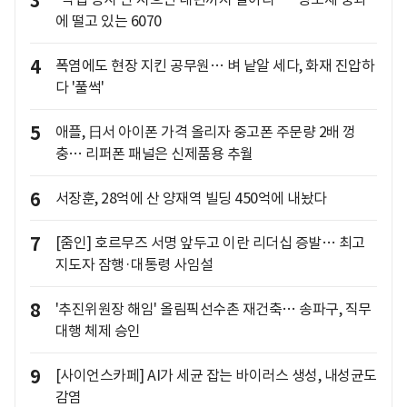
3
에 떨고 있는 6070
4
폭염에도 현장 지킨 공무원… 벼 낱알 세다, 화재 진압하
다 '풀썩'
5
애플, 日서 아이폰 가격 올리자 중고폰 주문량 2배 껑
충… 리퍼폰 패널은 신제품용 추월
6
서장훈, 28억에 산 양재역 빌딩 450억에 내놨다
7
[줌인] 호르무즈 서명 앞두고 이란 리더십 증발… 최고
지도자 잠행·대통령 사임설
8
'추진위원장 해임' 올림픽선수촌 재건축… 송파구, 직무
대행 체제 승인
9
[사이언스카페] AI가 세균 잡는 바이러스 생성, 내성균도
감염