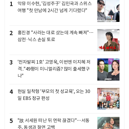
1
악뮤 이수현, '김성주子' 김민국과 스위스
여행 "첫 만남에 2시간 넘게 기다렸다"
2
홍진경 "사라는 대로 샀는데 계속 빠져"…
삼전·닉스 손실 토로
3
'전자발찌 1호' 고영욱, 이번엔 이지혜 저
격.."49평이 미니멀리즘? 많이 출세했구
나"
4
현실 밀착형 '부모의 첫 성교육', 오는 30
일 EBS 정규 편성
5
"故 서세원 떠난 뒤 연락 끊겼다"…서동
주, 동생과 절연 고백