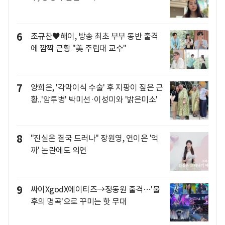
6
조규찬♥해이, 방송 최초 부부 동반 출격
에 깜짝 근황 "美 주립대 교수"
7
양희은, '각막이식 수술' 후 지팡이 짚은 근
황..'암투병' 박미선·이성미와 '밝은미소'
8
"진실은 결국 드러나" 장원영, 연이은 '억
까' 논란에도 의연
9
싸이XgodX에이티즈→정동원 출격…'불
후의 명곡'으로 꾸미는 핫 무대