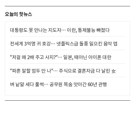
오늘의 핫뉴스
대통령도 못 만나는 지도자… 이란, 통제불능 빠졌다
전세계 3억명 귀 호강… 넷플릭스급 돌풍 일으킨 음악 앱
"저걸 왜 2배 주고 사지?"… 일본, 때아닌 아이폰 대란
"파혼 말할 엄두 안 나"… 주식으로 결혼자금 다 날린 女
벼 낱알 세다 풀썩… 공무원 목숨 앗아간 60년 관행