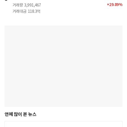
+
29.89
%
거래량
3,991,467
거래대금
118.3억
연예 많이 본 뉴스