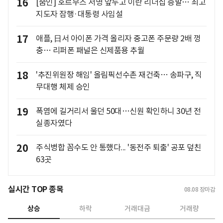
16
[줌인] 호르무즈 서명 앞두고 이란 리더십 증발… 최고
지도자 잠행·대통령 사임설
17
애플, 日서 아이폰 가격 올리자 중고폰 주문량 2배 껑
충… 리퍼폰 패널은 신제품용 추월
18
'추진위원장 해임' 올림픽선수촌 재건축… 송파구, 직
무대행 체제 승인
19
폭염에 길거리서 울던 50대…신원 확인하니 30년 전
실종자였다
20
주식병합 꼼수도 안 통했다... '동전주 퇴출' 공포 덮친
63곳
실시간 TOP 종목
08.08
장마감
상승
하락
거래대금
거래량