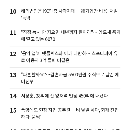
10
해외법인은 KC인증 사각지대… 韓기업만 비용·처벌
'독박'
11
"직접 농사 안 지으면 내년까지 팔아라"… 양도세 중과
에 떨고 있는 6070
12
'음악 앱'이 넷플릭스와 어깨 나란히… 스포티파이 유
료 이용자 3억 돌파 비결은
13
"파혼할까요?…결혼자금 5500만원 주식으로 날린 예
비신부
14
서장훈, 28억에 산 양재역 빌딩 450억에 내놨다
15
폭염에도 현장 지킨 공무원… 벼 낱알 세다, 화재 진압
하다 '풀썩'