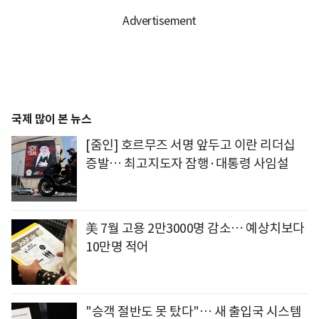
국제 많이 본 뉴스
[줌인] 호르무즈 서명 앞두고 이란 리더십
증발… 최고지도자 잠행·대통령 사임설
美 7월 고용 2만3000명 감소… 예상치보다
10만명 적어
"승객 절반도 못 탔다"… 새 출입국 시스템