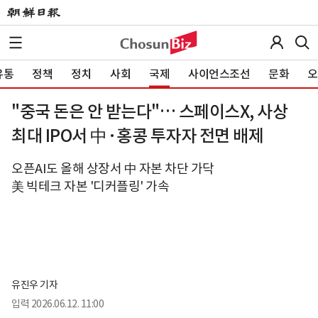
유통
정책
정치
사회
국제
사이언스조선
문화
오
"중국 돈은 안 받는다"… 스페이스X, 사상
최대 IPO서 中·홍콩 투자자 전면 배제
오픈AI도 올해 상장서 中 자본 차단 가닥
美 빅테크 자본 '디커플링' 가속
유진우 기자
입력
2026.06.12. 11:00