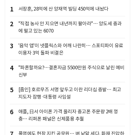
1
서장훈, 28억에 산 양재역 빌딩 450억에 내놨다
2
"직접 농사 안 지으면 내년까지 팔아라"… 양도세 중과
에 떨고 있는 6070
3
'음악 앱'이 넷플릭스와 어깨 나란히… 스포티파이 유료
이용자 3억 돌파 비결은
4
"파혼할까요?…결혼자금 5500만원 주식으로 날린 예비
신부
5
[줌인] 호르무즈 서명 앞두고 이란 리더십 증발… 최고
지도자 잠행·대통령 사임설
6
애플, 日서 아이폰 가격 올리자 중고폰 주문량 2배 껑
충… 리퍼폰 패널은 신제품용 추월
7
폭염에도 현장 지킨 공무원… 벼 낱알 세다, 화재 진압하