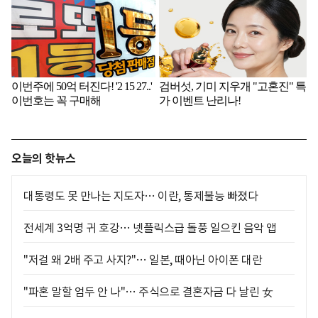
오늘의 핫뉴스
대통령도 못 만나는 지도자… 이란, 통제불능 빠졌다
전세계 3억명 귀 호강… 넷플릭스급 돌풍 일으킨 음악 앱
"저걸 왜 2배 주고 사지?"… 일본, 때아닌 아이폰 대란
"파혼 말할 엄두 안 나"… 주식으로 결혼자금 다 날린 女