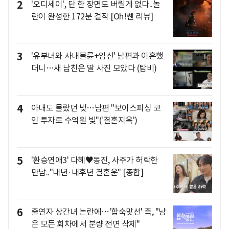
2
'오디세이', 단 한 장면도 버릴게 없다..놀
란이 완성한 172분 걸작 [Oh!쎈 리뷰]
3
'유부녀와 사내불륜+임신' 남편과 이혼했
더니…새 남친은 딸 사진 모았다 (탐비)
4
아내도 몰랐던 빚…남편 "보이스피싱 코
인 투자로 수억원 빚"('결혼지옥')
5
'환승연애3' 다혜♥동진, 사주가 허락한
만남.."내년·내후년 결혼운" [종합]
6
출연자 상간녀 논란에…'합숙맞선' 측, "남
은 모든 회차에서 분량 전면 삭제"