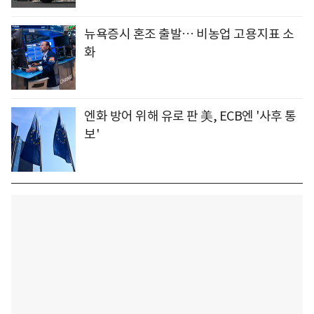
뉴욕증시 혼조 출발… 비농업 고용지표 소
화
엔화 방어 위해 유로 판 美, ECB엔 '사후 통
보'