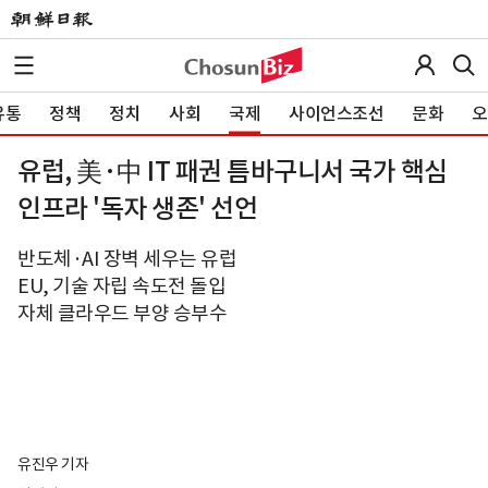
유통
정책
정치
사회
국제
사이언스조선
문화
오
유럽, 美·中 IT 패권 틈바구니서 국가 핵심
인프라 '독자 생존' 선언
반도체·AI 장벽 세우는 유럽
EU, 기술 자립 속도전 돌입
자체 클라우드 부양 승부수
유진우 기자