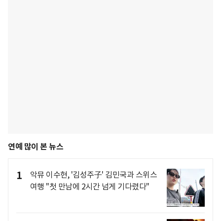
연예 많이 본 뉴스
1
악뮤 이수현, '김성주子' 김민국과 스위스
여행 "첫 만남에 2시간 넘게 기다렸다"