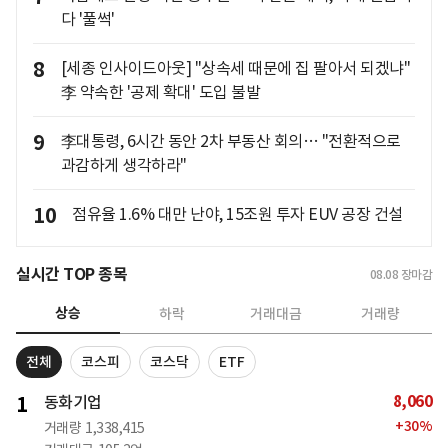
다 '풀썩'
8
[세종 인사이드아웃] "상속세 때문에 집 팔아서 되겠냐"
李 약속한 '공제 확대' 도입 불발
9
李대통령, 6시간 동안 2차 부동산 회의… "전환적으로
과감하게 생각하라"
10
점유율 1.6% 대만 난야, 15조원 투자 EUV 공장 건설
실시간 TOP 종목
08.08
장마감
상승
하락
거래대금
거래량
전체
코스피
코스닥
ETF
8,060
1
동화기업
+
30
%
거래량
1,338,415