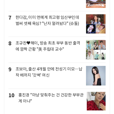
7
한다감, 이미 연예계 최고령 임산부인데
벌써 셋째 욕심? "난자 얼려놨다" (슈돌)
8
조규찬♥해이, 방송 최초 부부 동반 출격
에 깜짝 근황 "美 주립대 교수"
9
조보아, 출산 4개월 만에 전성기 미모…납
작 배까지 '갓벽' 여신
10
홍진경 "마냥 맞춰주는 건 건강한 부부관
계 아냐"