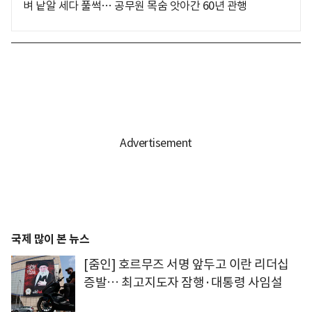
벼 낱알 세다 풀썩… 공무원 목숨 앗아간 60년 관행
국제 많이 본 뉴스
[줌인] 호르무즈 서명 앞두고 이란 리더십
증발… 최고지도자 잠행·대통령 사임설