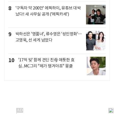
8
'구독자 약 200만' 에픽하이, 유튜브 대박
났다! 새 사무실 공개 ('에픽카세')
9
박하선은 '명품녀', 류수영은 '성인영화'…
고영욱, 선 세게 넘었다
10
'17억 빚' 함께 견딘 친母 애틋한 효
심..MC그리 "제가 챙겨야죠" 뭉클