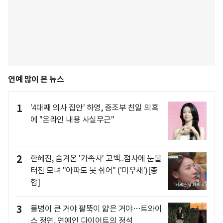
연예 많이 본 뉴스
1
'4대째 의사 집안' 하영, 증조부 친일 의혹
에 "온라인 내용 사실무근"
2
한혜진, 숨겨온 '가족사' 고백..점사에 눈물
터진 모녀 "아파도 못 쉬어" ('미우새')[종
합]
3
물병이 큰 거야 팔뚝이 얇은 거야…트와이
스 정연, 연예인 다이어트의 정석