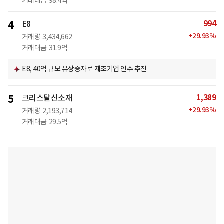
거래대금
98.4억
994
4
E8
+
29.93
%
거래량
3,434,662
거래대금
31.9억
E8, 40억 규모 유상증자로 제조기업 인수 추진
1,389
5
크리스탈신소재
+
29.93
%
거래량
2,193,714
거래대금
29.5억