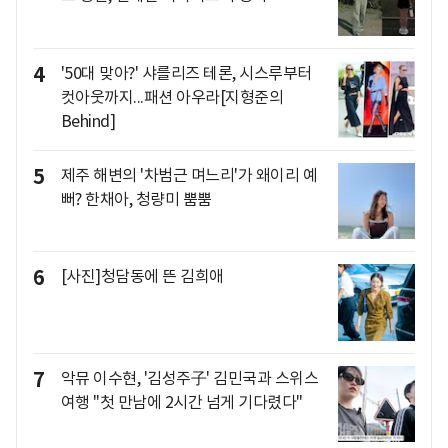
4
'50대 맞아?' 샤를리즈 테론, 시스루부터
컷아웃까지...패션 아우라[지형준의
Behind]
5
제주 해변의 '차범근 며느리'가 왜이리 예
뻐? 한채아, 청량미 뿜뿜
6
[사진]청담동에 뜬 김희애
7
악뮤 이수현, '김성주子' 김민국과 스위스
여행 "첫 만남에 2시간 넘게 기다렸다"