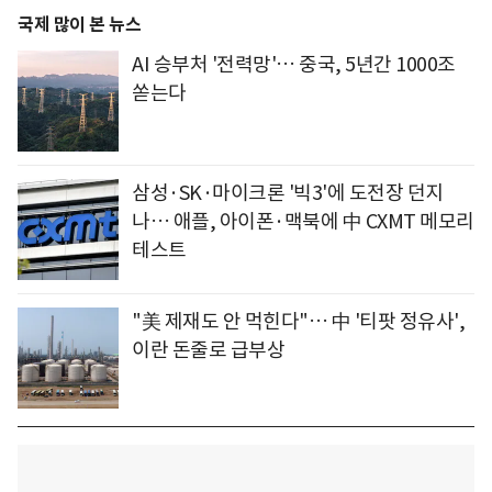
국제 많이 본 뉴스
AI 승부처 '전력망'… 중국, 5년간 1000조
쏟는다
삼성·SK·마이크론 '빅3'에 도전장 던지
나… 애플, 아이폰·맥북에 中 CXMT 메모리
테스트
"美 제재도 안 먹힌다"… 中 '티팟 정유사',
이란 돈줄로 급부상