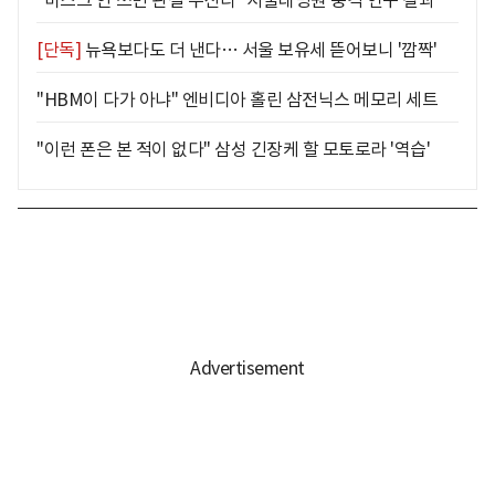
"마스크 안 쓰면 관절 쑤신다" 서울대병원 충격 연구 결과
[단독]
뉴욕보다도 더 낸다… 서울 보유세 뜯어보니 '깜짝'
"HBM이 다가 아냐" 엔비디아 홀린 삼전닉스 메모리 세트
"이런 폰은 본 적이 없다" 삼성 긴장케 할 모토로라 '역습'