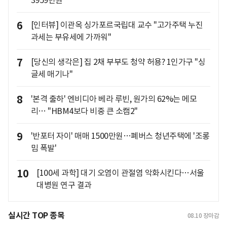
3959만원
6
[인터뷰] 이관옥 싱가포르국립대 교수 "고가주택 누진
과세는 부유세에 가까워"
7
[당신의 생각은] 집 2채 부부도 청약 허용? 1인가구 "싱
글세 매기나"
8
'본격 출하' 엔비디아 베라 루빈, 원가의 62%는 메모
리… "HBM4보다 비중 큰 소캠2"
9
'반포터 자이' 매매 1500만원…폐버스 청년주택에 '조롱
밈 폭발'
10
[100세 과학] 대기 오염이 관절염 악화시킨다…서울
대병원 연구 결과
실시간 TOP 종목
08.10
장마감