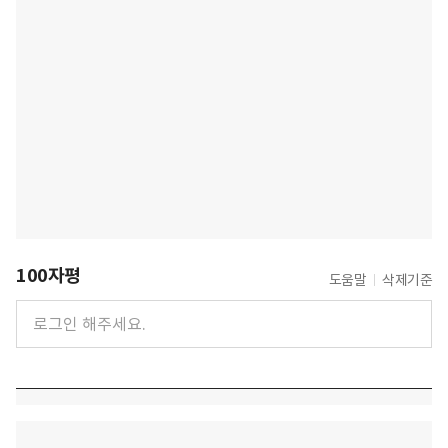
100자평
도움말
삭제기준