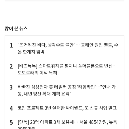
많이 본 뉴스
1
"뜨거워진 바다, 냉각수로 불안"… 동해안 원전 벨트, 수
온 한계치 임박
2
[비즈톡톡] 스마트워치를 펼치니 폴더블폰으로 변신…
모토로라의 이색 특허
3
바빠진 삼성전자 美 테일러 공장 '타임라인'…"연내 가
동, 내년 양산 확대 계획 윤곽"
4
코인 프로젝트 3번 실패한 싸이월드, 또 신규 사업 발표
5
[단독] 23억 아파트 3채 보유세… 서울 4854만원, 뉴욕