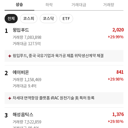
상승
하락
거래대금
거래량
전체
코스피
코스닥
ETF
2,020
1
윙입푸드
+
29.99
%
거래량
7,083,898
거래대금
127.5억
윙입푸드, 중국 국유기업과 육가공 제품 위탁생산계약 체결
841
2
에이비온
+
29.98
%
거래량
1,158,469
거래대금
9.4억
차세대 면역항암 플랫폼 iRAC 원천기술 美 특허 등록
1,376
3
해성옵틱스
+
29.93
%
거래량
7,522,859