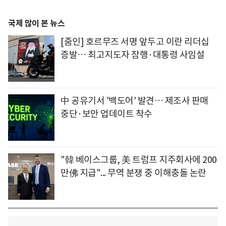
국제 많이 본 뉴스
[줌인] 호르무즈 서명 앞두고 이란 리더십
증발… 최고지도자 잠행·대통령 사임설
中 공유기서 '백도어' 발견… 제조사 판매
중단·보안 업데이트 착수
"韓 베이스그룹, 美 트럼프 지주회사에 200
만佛 지급"... 무역 분쟁 중 이해충돌 논란