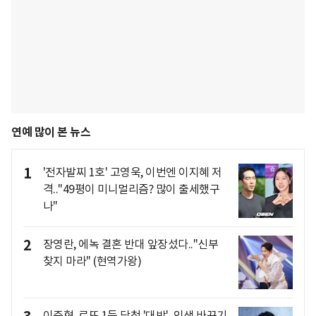
연예 많이 본 뉴스
1
'전자발찌 1호' 고영욱, 이번엔 이지혜 저
격.."49평이 미니멀리즘? 많이 출세했구
나"
2
장영란, 에녹 결혼 반대 앞장섰다.."신부
찾지 마라" (현역가왕)
이준혁, 로또 1등 당첨 '대박'..인생 바꾸기