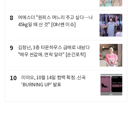
8
여에스더 "원피스 며느리 주고 싶다…나
45kg일 때 산 것" [Oh!쎈 이슈]
9
김정난, 3층 타운하우스 급매로 내놨다
"매우 싼값에..연락 달라" [순간포착]
10
미야오, 10월 14일 컴백 확정..신곡
'BURNING UP' 발표