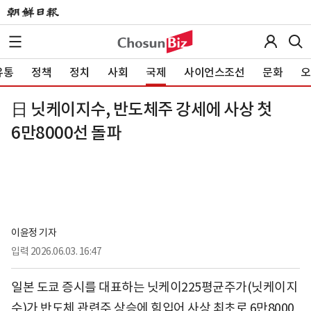
유통
정책
정치
사회
국제
사이언스조선
문화
오
日 닛케이지수, 반도체주 강세에 사상 첫
6만8000선 돌파
이윤정 기자
입력
2026.06.03. 16:47
일본 도쿄 증시를 대표하는 닛케이225평균주가(닛케이지
수)가 반도체 관련주 상승에 힘입어 사상 최초로 6만8000