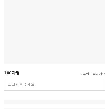
100자평
도움말
삭제기준