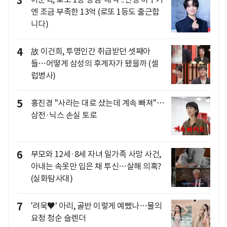
3
엔 조금 부족한 13억 (로또 1등도 출근합
니다)
4
故 이건희, 투명인간 취급받던 셋째아
들…어떻게 삼성의 후계자가 됐을까 (셀
럽병사)
5
홍진경 "사라는 대로 샀는데 계속 빠져"…
삼전·닉스 손실 토로
6
부모와 12세·8세 자녀 일가족 사망 사건,
아내는 속옷만 입은 채 투신…살해 의혹?
(실화탐사대)
7
'려욱♥' 아리, 골반 이렇게 예뻤나…물의
요정 청순 슬렌더