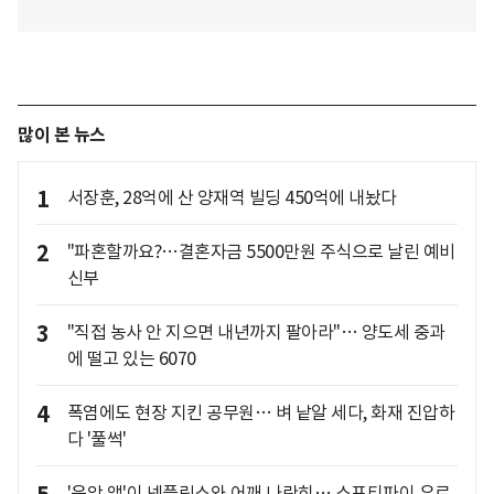
많이 본 뉴스
1
서장훈, 28억에 산 양재역 빌딩 450억에 내놨다
2
"파혼할까요?…결혼자금 5500만원 주식으로 날린 예비
신부
3
"직접 농사 안 지으면 내년까지 팔아라"… 양도세 중과
에 떨고 있는 6070
4
폭염에도 현장 지킨 공무원… 벼 낱알 세다, 화재 진압하
다 '풀썩'
'음악 앱'이 넷플릭스와 어깨 나란히… 스포티파이 유료