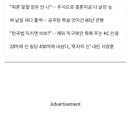
"파혼 말할 엄두 안 나"… 주식으로 결혼자금 다 날린 女
벼 낱알 세다 풀썩… 공무원 목숨 앗아간 60년 관행
"한국법 지키면 바보?"… 해외 직구에만 특혜 주는 KC 인증
28억에 산 빌딩 450억에 내놨다, '투자의 신' 내린 서장훈