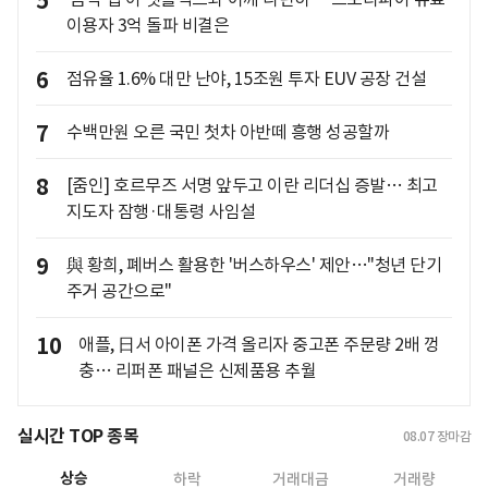
5
이용자 3억 돌파 비결은
6
점유율 1.6% 대만 난야, 15조원 투자 EUV 공장 건설
7
수백만원 오른 국민 첫차 아반떼 흥행 성공할까
8
[줌인] 호르무즈 서명 앞두고 이란 리더십 증발… 최고
지도자 잠행·대통령 사임설
9
與 황희, 폐버스 활용한 '버스하우스' 제안…"청년 단기
주거 공간으로"
10
애플, 日서 아이폰 가격 올리자 중고폰 주문량 2배 껑
충… 리퍼폰 패널은 신제품용 추월
실시간 TOP 종목
08.07
장마감
상승
하락
거래대금
거래량