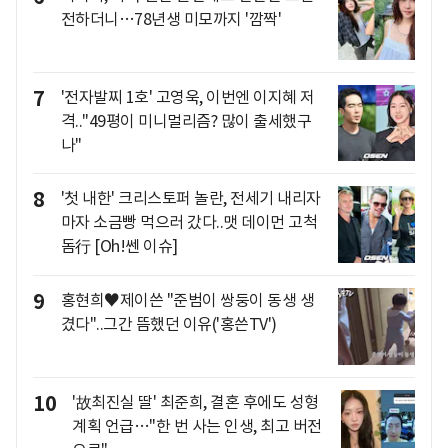
전하더니…78년생 미모까지 '깜짝'
7
'전자발찌 1호' 고영욱, 이번엔 이지혜 저
격.."49평이 미니멀리즘? 많이 출세했구
나"
8
'첫 내한' 크리스토퍼 놀란, 전세기 내리자
마자 소금빵 먹으러 갔다..맷 데이먼 고척
돔行 [Oh!쎈 이슈]
9
홍현희♥제이쓴 "준범이 쌍둥이 동생 생
겼다"..그간 뜸했던 이유('홍쓴TV')
10
'故최진실 딸' 최준희, 결혼 후에도 성형
계획 언급…"한 번 사는 인생, 최고 버전