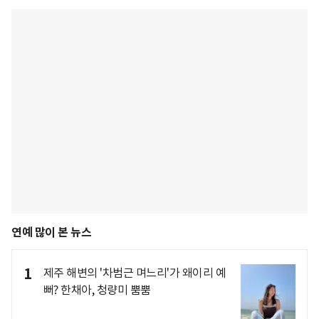
연예 많이 본 뉴스
1
제주 해변의 '차범근 며느리'가 왜이리 예
뻐? 한채아, 청량미 뿜뿜