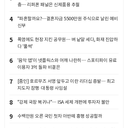
충… 리퍼폰 패널은 신제품용 추월
4
"파혼할까요?…결혼자금 5500만원 주식으로 날린 예비
신부
5
폭염에도 현장 지킨 공무원… 벼 낱알 세다, 화재 진압하
다 '풀썩'
6
'음악 앱'이 넷플릭스와 어깨 나란히… 스포티파이 유료
이용자 3억 돌파 비결은
7
[줌인] 호르무즈 서명 앞두고 이란 리더십 증발… 최고
지도자 잠행·대통령 사임설
8
"강제 국장 복귀냐"… ISA 세제 개편에 투자자 불만
9
수백만원 오른 국민 첫차 아반떼 흥행 성공할까