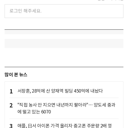
많이 본 뉴스
1
서장훈, 28억에 산 양재역 빌딩 450억에 내놨다
2
"직접 농사 안 지으면 내년까지 팔아라"… 양도세 중과
에 떨고 있는 6070
3
애플, 日서 아이폰 가격 올리자 중고폰 주문량 2배 껑