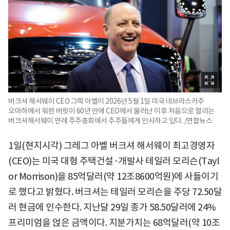
버크셔 해서웨이 CEO 그렉 아벨이 2026년 5월 1일 미국 네브라스카주
오마하에서 워렌 버핏이 60년 만에 CEO에서 물러난 이후 처음으로 열리는
버크셔해서웨이 연례 주주총회에서 주주들에게 인사하고 있다. /연합뉴스
1일(현지시각) 그레그 아벨 버크셔 해서웨이 최고경영자
(CEO)는 미국 대형 주택건설·개발사 테일러 모리슨(Tayl
or Morrison)을 85억달러(약 12조8600억원)에 사들이기
로 했다고 밝혔다. 버크셔는 테일러 모리슨을 주당 72.50달
러 현금에 인수한다. 지난달 29일 종가 58.50달러에 24%
프리미엄을 얹은 금액이다. 지분가치는 68억달러(약 10조