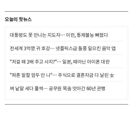
오늘의 핫뉴스
대통령도 못 만나는 지도자… 이란, 통제불능 빠졌다
전세계 3억명 귀 호강… 넷플릭스급 돌풍 일으킨 음악 앱
"저걸 왜 2배 주고 사지?"… 일본, 때아닌 아이폰 대란
"파혼 말할 엄두 안 나"… 주식으로 결혼자금 다 날린 女
벼 낱알 세다 풀썩… 공무원 목숨 앗아간 60년 관행