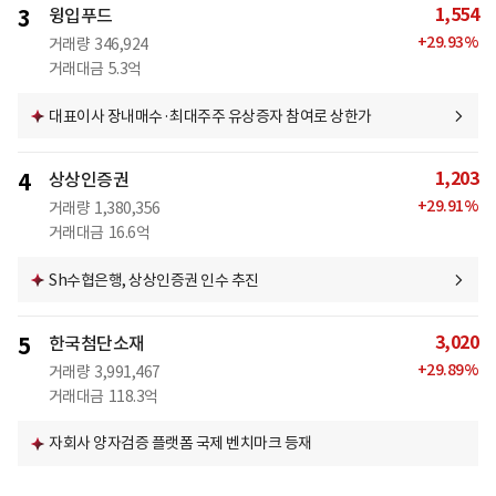
1,554
3
윙입푸드
+
29.93
%
거래량
346,924
거래대금
5.3억
대표이사 장내매수·최대주주 유상증자 참여로 상한가
1,203
4
상상인증권
+
29.91
%
거래량
1,380,356
거래대금
16.6억
Sh수협은행, 상상인증권 인수 추진
3,020
5
한국첨단소재
+
29.89
%
거래량
3,991,467
거래대금
118.3억
자회사 양자검증 플랫폼 국제 벤치마크 등재