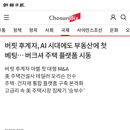
유통
정책
정치
사회
국제
사이언스조선
문화
오
버핏 후계자, AI 시대에도 부동산에 첫
베팅… 버크셔 주택 플랫폼 시동
버핏 후계자 아벨 첫 대형 M&A
美 주택건설사 테일러 모리슨 인수
주택·건자재 통합 플랫폼 구축 본격화
고금리 속 美 주택시장 침체기 '승부수'