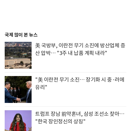
국제 많이 본 뉴스
美 국방부, 이란전 무기 소진에 방산업체 증
산 압박… "3주 내 납품 계획 내라"
"美 이란전 무기 소진… 장기화 시 중·러에
유리"
트럼프 장남 前약혼녀, 삼성 조선소 찾아…
"한국 장인정신의 상징"