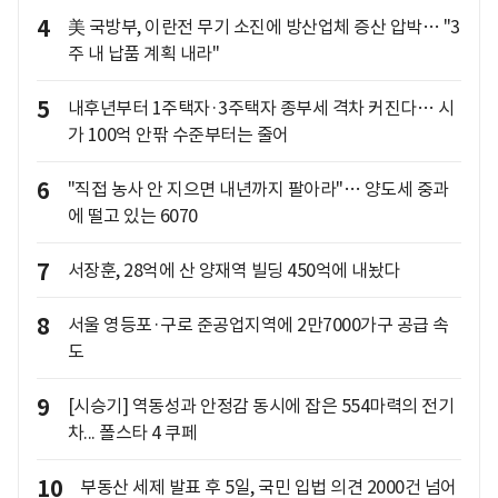
4
美 국방부, 이란전 무기 소진에 방산업체 증산 압박… "3
주 내 납품 계획 내라"
5
내후년부터 1주택자·3주택자 종부세 격차 커진다… 시
가 100억 안팎 수준부터는 줄어
6
"직접 농사 안 지으면 내년까지 팔아라"… 양도세 중과
에 떨고 있는 6070
7
서장훈, 28억에 산 양재역 빌딩 450억에 내놨다
8
서울 영등포·구로 준공업지역에 2만7000가구 공급 속
도
9
[시승기] 역동성과 안정감 동시에 잡은 554마력의 전기
차... 폴스타 4 쿠페
10
부동산 세제 발표 후 5일, 국민 입법 의견 2000건 넘어