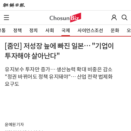
유통
정책
정치
사회
국제
사이언스조선
문화
오
[줌인] 저성장 늪에 빠진 일본… "기업이
투자해야 살아난다"
유지보수 투자만 증가… 생산능력 확대 비중은 감소
"정권 바뀌어도 정책 유지돼야"… 산업 전략 법제화
요구도
윤예원 기자