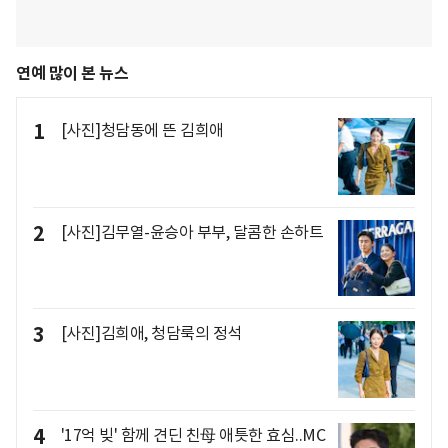
연예 많이 본 뉴스
1
[사진]청담동에 뜬 김희애
2
[사진]김무열-윤승아 부부, 달콤한 손하트
3
[사진]김희애, 청담룩의 정석
4
'17억 빚' 함께 견딘 친母 애틋한 효심..MC