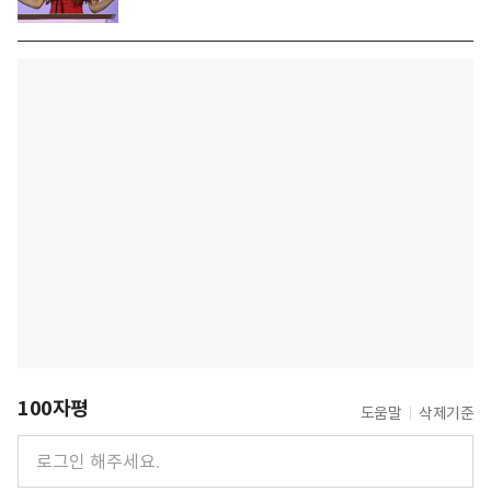
100자평
도움말
삭제기준