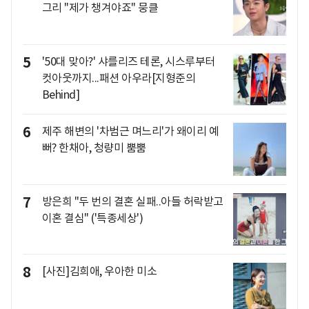
그리 "제가 챙겨야죠" 뭉클
5
'50대 맞아?' 샤를리즈 테론, 시스루부터
컷아웃까지...패션 아우라[지형준의
Behind]
6
제주 해변의 '차범근 며느리'가 왜이리 예
뻐? 한채아, 청량미 뿜뿜
7
방은희 "두 번의 결혼 실패..아들 허락받고
이혼 결심" ('특종세상')
8
[사진]김희애, 우아한 미소