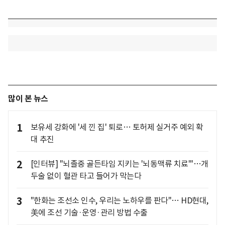
많이 본 뉴스
1
보유세 강화에 '세 낀 집' 퇴로… 토허제 실거주 예외 확
대 추진
2
[인터뷰] "뇌졸중 골든타임 지키는 '뇌동맥류 치료'"…개
두술 없이 혈관 타고 들어가 막는다
3
"한화는 조선소 인수, 우리는 노하우를 판다"… HD현대,
美에 조선 기술·운영·관리 방법 수출