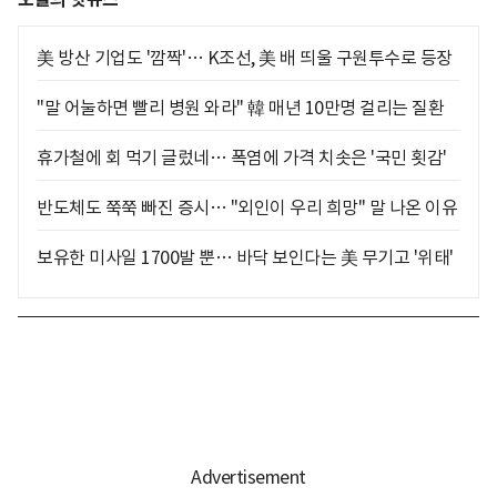
美 방산 기업도 '깜짝'… K조선, 美 배 띄울 구원투수로 등장
"말 어눌하면 빨리 병원 와라" 韓 매년 10만명 걸리는 질환
휴가철에 회 먹기 글렀네… 폭염에 가격 치솟은 '국민 횟감'
반도체도 쭉쭉 빠진 증시… "외인이 우리 희망" 말 나온 이유
보유한 미사일 1700발 뿐… 바닥 보인다는 美 무기고 '위태'