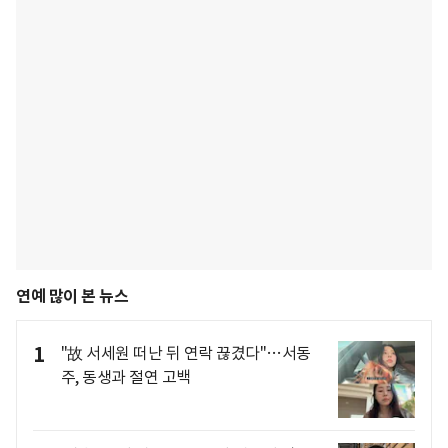
연예 많이 본 뉴스
1
"故 서세원 떠난 뒤 연락 끊겼다"…서동
주, 동생과 절연 고백