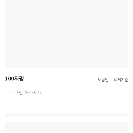
100자평
도움말
삭제기준