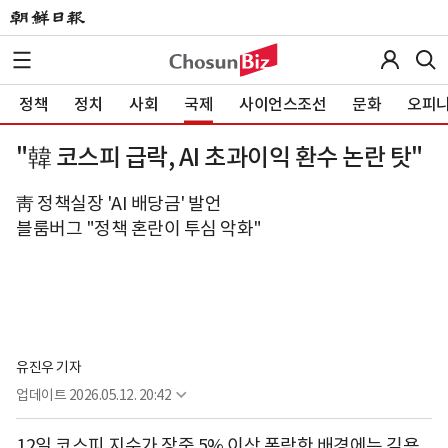
정책
정치
사회
국제
사이언스조선
문화
오피
"韓 코스피 급락, AI 초과이익 환수 논란 탓"
靑 정책실장 'AI 배당금' 발언
블룸버그 "정책 혼란이 투심 악화"
유진우 기자
업데이트
2026.05.12. 20:42
12일 코스피 지수가 장중 5% 이상 폭락한 배경에는 김용