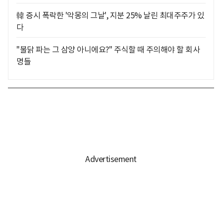
韓 증시 폭락한 '악몽의 그날', 지분 25% 날린 최대주주가 있
다
"불닭 파는 그 삼양 아니에요?" 주식할 때 주의해야 할 회사
명들