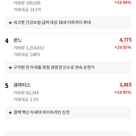
+
29.94
%
거래량
399,686
거래대금
24.3억
워크봇 건강보험 급여 대상 18세 이하까지 확대
4,775
4
본느
+
29.93
%
거래량
3,254,653
거래대금
148억
구미현 전 아워홈 회장 경영권 인수로 연속 상한가
3,885
5
큐라티스
+
29.93
%
거래량
60,344
거래대금
2.3억
결핵 백신 차세대 파이프라인 진전