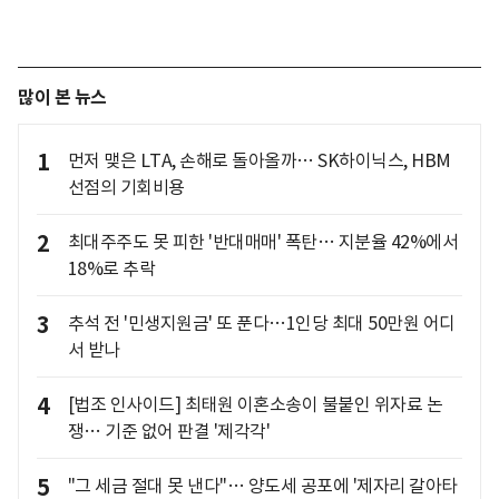
많이 본 뉴스
1
먼저 맺은 LTA, 손해로 돌아올까… SK하이닉스, HBM
선점의 기회비용
2
최대주주도 못 피한 '반대매매' 폭탄… 지분율 42%에서
18%로 추락
3
추석 전 '민생지원금' 또 푼다…1인당 최대 50만원 어디
서 받나
4
[법조 인사이드] 최태원 이혼소송이 불붙인 위자료 논
쟁… 기준 없어 판결 '제각각'
5
"그 세금 절대 못 낸다"… 양도세 공포에 '제자리 갈아타