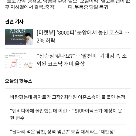
관련 기사
[마켓뷰] '8000피' 눈앞에서 놓친 코스피…
2% 하락
"상승장 맞나요?"…'팔천피' 기대감 속 소
외된 코스닥 개미 울상
오늘의 핫뉴스
바람폈는데 위자료가 고작? 최태원 이혼소송이 불 붙인 논쟁
"엔비디아에 올인했는데 이런…" SK하이닉스가 예상치 못
한 변수
"닭다리 먹은 남친, 징역 몇년?" 요즘 대세라는 '재판장'