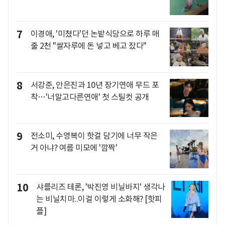
7
이경애, '미쳤다'던 논밭식당으로 하루 매
출 2천 "쌀자루에 돈 넣고 베고 잤다"
8
서강준, 안은진과 10년 장기연애 무드 포
착…'너말고다른연애' 첫 스틸컷 공개
9
전소미, 수영복이 핫걸 담기에 너무 작은
거 아냐? 여름 미모에 '깜짝'
10
샤를리즈 테론, '박진영 비닐바지' 생각나
는 비닐치마..이걸 이렇게 소화해? [핫피
플]