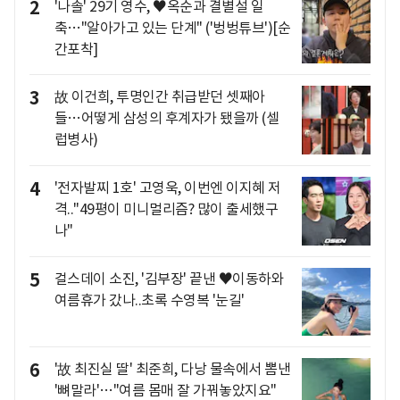
2
'나솔' 29기 영수, ♥옥순과 결별설 일
축…"알아가고 있는 단계" ('벙벙튜브')[순
간포착]
3
故 이건희, 투명인간 취급받던 셋째아
들…어떻게 삼성의 후계자가 됐을까 (셀
럽병사)
4
'전자발찌 1호' 고영욱, 이번엔 이지혜 저
격.."49평이 미니멀리즘? 많이 출세했구
나"
5
걸스데이 소진, '김부장' 끝낸 ♥이동하와
여름휴가 갔나..초록 수영복 '눈길'
6
'故 최진실 딸' 최준희, 다낭 물속에서 뽐낸
'뼈말라'…"여름 몸매 잘 가꿔놓았지요"