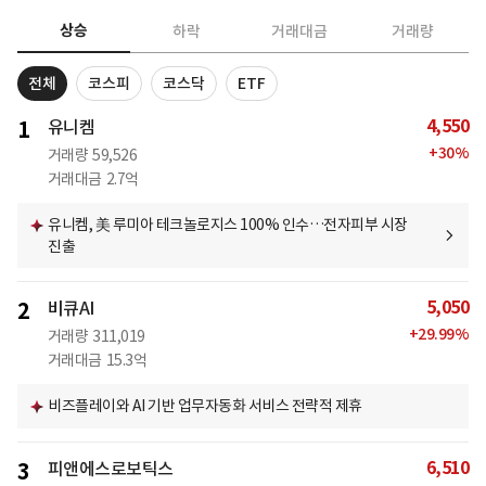
상승
하락
거래대금
거래량
전체
코스피
코스닥
ETF
4,550
1
유니켐
+
30
%
거래량
59,526
거래대금
2.7억
유니켐, 美 루미아 테크놀로지스 100% 인수…전자피부 시장
진출
5,050
2
비큐AI
+
29.99
%
거래량
311,019
거래대금
15.3억
비즈플레이와 AI 기반 업무자동화 서비스 전략적 제휴
6,510
3
피앤에스로보틱스