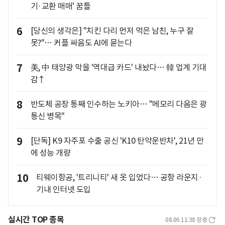
기·교환 매매' 꿈틀
6
[당신의 생각은] "치킨 다리 먼저 먹은 남친, 누구 잘
못?"… 커플 싸움도 AI에 묻는다
7
美, 中 태양광 막을 '역대급 카드' 내놨다… 韓 업계 기대
감↑
8
반도체 공장 통째 인수하는 노키아… "메모리 다음은 광
통신 병목"
9
[단독] K9 자주포 수출 공신 'K10 탄약운반차', 21년 만
에 성능 개량
10
티웨이항공, '트리니티' 새 옷 입었다… 공항 라운지·
기내 인터넷 도입
실시간 TOP 종목
08.06 11:38
장중