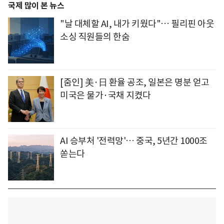
국제 많이 본 뉴스
"날 대체할 AI, 내가 키웠다"… 필리핀 아웃
소싱 직원들의 한숨
[줌인] 美·日 환율 공조, 일본은 명분 얻고
미국은 물가·국채 지켰다
AI 승부처 '전력망'… 중국, 5년간 1000조
쏟는다