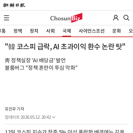
유통
정책
정치
사회
국제
사이언스조선
문화
오
"韓 코스피 급락, AI 초과이익 환수 논란 탓"
靑 정책실장 'AI 배당금' 발언
블룸버그 "정책 혼란이 투심 악화"
유진우 기자
업데이트
2026.05.12. 20:42
12일 코스피 지수가 장중 5% 이상 폭락한 배경에는 김용