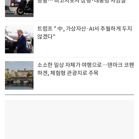
증발… 최고지도자 잠행·대통령 사임설
트럼프 " 中, 가상자산·AI서 추월하게 두지
않겠다"
소소한 일상 자체가 여행으로…덴마크 코펜
하겐, 체험형 관광지로 주목