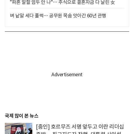
"파혼 말할 엄두 안 나"… 주식으로 결혼자금 다 날린 女
벼 낱알 세다 풀썩… 공무원 목숨 앗아간 60년 관행
국제 많이 본 뉴스
[줌인] 호르무즈 서명 앞두고 이란 리더십