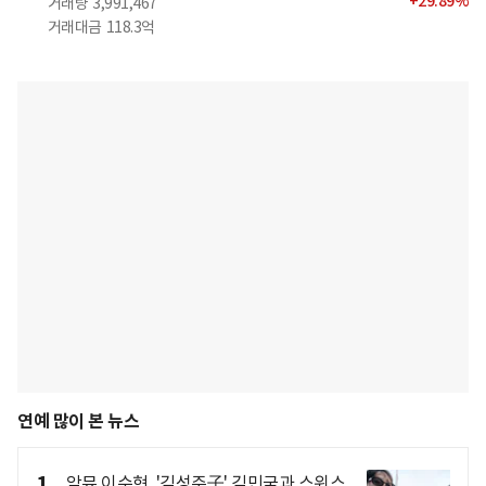
+
29.89
%
거래량
3,991,467
거래대금
118.3억
연예 많이 본 뉴스
1
악뮤 이수현, '김성주子' 김민국과 스위스