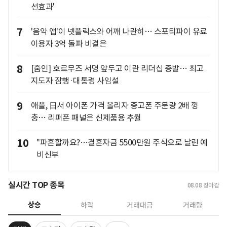
선효과'
7
'음악 앱'이 넷플릭스와 어깨 나란히… 스포티파이 유료
이용자 3억 돌파 비결은
8
[줌인] 호르무즈 서명 앞두고 이란 리더십 증발… 최고
지도자 잠행·대통령 사임설
9
애플, 日서 아이폰 가격 올리자 중고폰 주문량 2배 껑
충… 리퍼폰 패널은 신제품용 추월
10
"파혼할까요?…결혼자금 5500만원 주식으로 날린 예
비신부
실시간 TOP 종목
08.08
장마감
상승
하락
거래대금
거래량