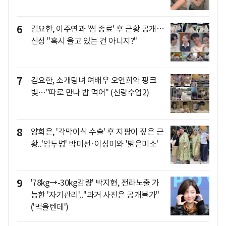
6
김요한, 이주연과 '썸 종료' 후 근황 공개…
신성 "혹시 울고 있는 건 아니지?"
7
김요한, 소개팅녀 여배우 오연희와 핑크
빛…"따로 만나 밥 먹어" (신랑수업2)
8
양희은, '각막이식 수술' 후 지팡이 짚은 근
황..'암투병' 박미선·이성미와 '밝은미소'
9
'78kg→-30kg감량' 박지현, 전라노출 가
능한 '자기관리'.."과거 사진은 공개불가"
('먹을텐데')