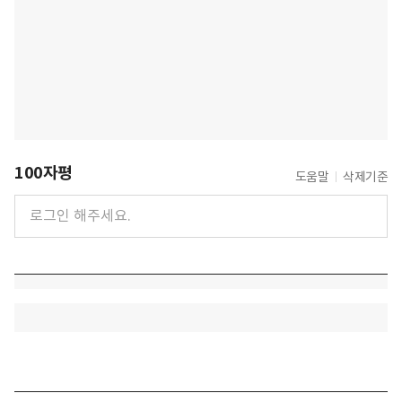
100자평
도움말
삭제기준