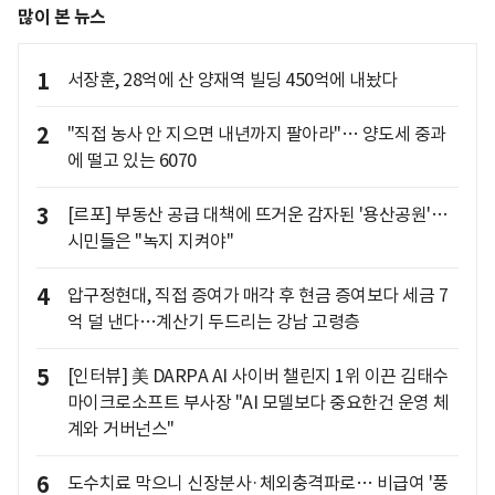
많이 본 뉴스
1
서장훈, 28억에 산 양재역 빌딩 450억에 내놨다
2
"직접 농사 안 지으면 내년까지 팔아라"… 양도세 중과
에 떨고 있는 6070
3
[르포] 부동산 공급 대책에 뜨거운 감자된 '용산공원'…
시민들은 "녹지 지켜야"
4
압구정현대, 직접 증여가 매각 후 현금 증여보다 세금 7
억 덜 낸다…계산기 두드리는 강남 고령층
5
[인터뷰] 美 DARPA AI 사이버 챌린지 1위 이끈 김태수
마이크로소프트 부사장 "AI 모델보다 중요한건 운영 체
계와 거버넌스"
6
도수치료 막으니 신장분사·체외충격파로… 비급여 '풍