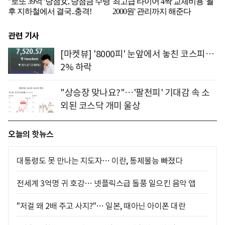
관련 기사
[마켓뷰] '8000피' 눈앞에서 놓친 코스피…
2% 하락
"상승장 맞나요?"…'팔천피' 기대감 속 소
외된 코스닥 개미 울상
오늘의 핫뉴스
대통령도 못 만나는 지도자… 이란, 통제불능 빠졌다
전세계 3억명 귀 호강… 넷플릭스급 돌풍 일으킨 음악 앱
"저걸 왜 2배 주고 사지?"… 일본, 때아닌 아이폰 대란