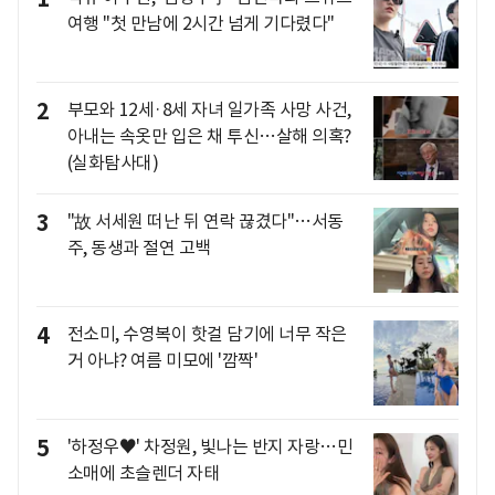
여행 "첫 만남에 2시간 넘게 기다렸다"
2
부모와 12세·8세 자녀 일가족 사망 사건,
아내는 속옷만 입은 채 투신…살해 의혹?
(실화탐사대)
3
"故 서세원 떠난 뒤 연락 끊겼다"…서동
주, 동생과 절연 고백
4
전소미, 수영복이 핫걸 담기에 너무 작은
거 아냐? 여름 미모에 '깜짝'
5
'하정우♥' 차정원, 빛나는 반지 자랑…민
소매에 초슬렌더 자태