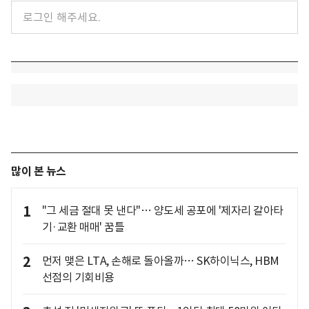
많이 본 뉴스
1
"그 세금 절대 못 낸다"… 양도세 공포에 '제자리 갈아타
기·교환 매매' 꿈틀
2
먼저 맺은 LTA, 손해로 돌아올까… SK하이닉스, HBM
선점의 기회비용