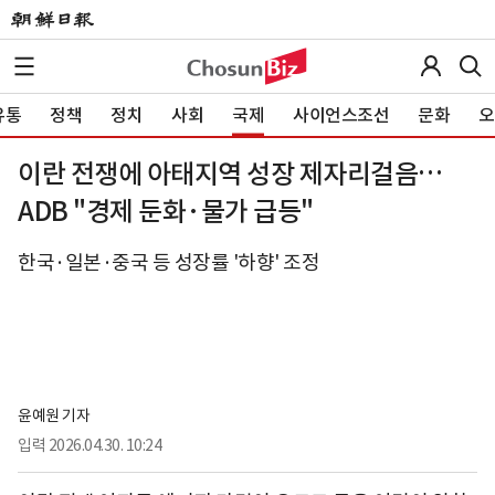
유통
정책
정치
사회
국제
사이언스조선
문화
오
이란 전쟁에 아태지역 성장 제자리걸음…
ADB "경제 둔화·물가 급등"
한국·일본·중국 등 성장률 '하향' 조정
윤예원 기자
입력
2026.04.30. 10:24