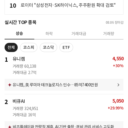
10
로이터 "삼성전자·SK하이닉스, 주주환원 확대 검토"
실시간 TOP 종목
08.06
장마감
상승
하락
거래대금
거래량
전체
코스피
코스닥
ETF
4,550
1
유니켐
+
30
%
거래량
60,138
거래대금
2.7억
유니켐, 美 루미아 테크놀로지스 인수…85억7400만원
5,050
2
비큐AI
+
29.99
%
거래량
324,951
거래대금
16억
비즈플레이와 전략적 제휴, AI 기반 출장·경비 관리 서비스 고도화