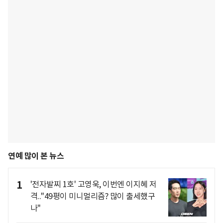
연예 많이 본 뉴스
1
'전자발찌 1호' 고영욱, 이번엔 이지혜 저
격.."49평이 미니멀리즘? 많이 출세했구
나"