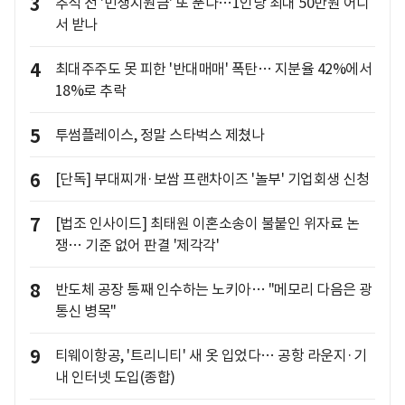
3
추석 전 '민생지원금' 또 푼다…1인당 최대 50만원 어디
서 받나
4
최대주주도 못 피한 '반대매매' 폭탄… 지분율 42%에서
18%로 추락
5
투썸플레이스, 정말 스타벅스 제쳤나
6
[단독] 부대찌개·보쌈 프랜차이즈 '놀부' 기업회생 신청
7
[법조 인사이드] 최태원 이혼소송이 불붙인 위자료 논
쟁… 기준 없어 판결 '제각각'
8
반도체 공장 통째 인수하는 노키아… "메모리 다음은 광
통신 병목"
9
티웨이항공, '트리니티' 새 옷 입었다… 공항 라운지·기
내 인터넷 도입(종합)