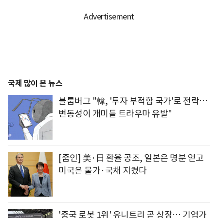
국제 많이 본 뉴스
블룸버그 "韓, '투자 부적합 국가'로 전락…
변동성이 개미들 트라우마 유발"
[줌인] 美·日 환율 공조, 일본은 명분 얻고
미국은 물가·국채 지켰다
'중국 로봇 1위' 유니트리 곧 상장… 기업가