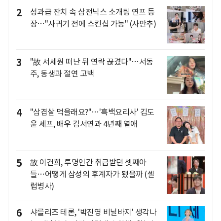
2
성과급 잔치 속 삼전닉스 소개팅 연프 등
장…"사귀기 전에 스킨십 가능" (사만추)
3
"故 서세원 떠난 뒤 연락 끊겼다"…서동
주, 동생과 절연 고백
4
"삼겹살 먹을래요?"…'흑백요리사' 김도
윤 셰프, 배우 김서연과 4년째 열애
5
故 이건희, 투명인간 취급받던 셋째아
들…어떻게 삼성의 후계자가 됐을까 (셀
럽병사)
6
샤를리즈 테론, '박진영 비닐바지' 생각나