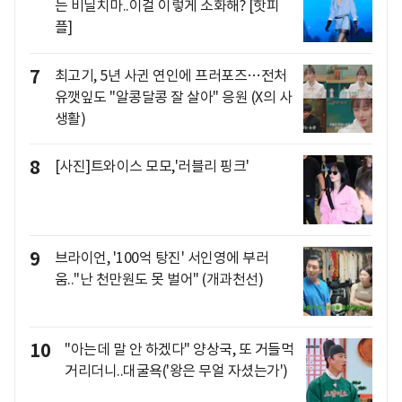
는 비닐치마..이걸 이렇게 소화해? [핫피
플]
7
최고기, 5년 사귄 연인에 프러포즈…전처
유깻잎도 "알콩달콩 잘 살아" 응원 (X의 사
생활)
8
[사진]트와이스 모모,'러블리 핑크'
9
브라이언, '100억 탕진' 서인영에 부러
움.."난 천만원도 못 벌어" (개과천선)
10
"아는데 말 안 하겠다" 양상국, 또 거들먹
거리더니..대굴욕('왕은 무얼 자셨는가')