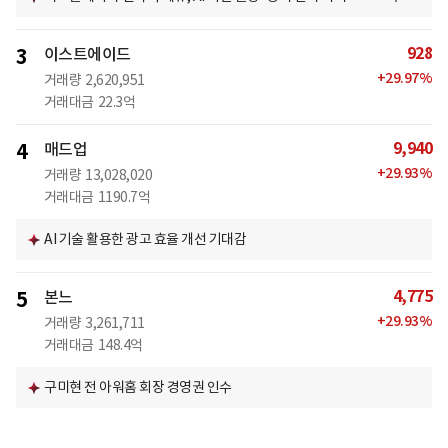
928
3
이스트에이드
+
29.97
%
거래량
2,620,951
거래대금
22.3억
9,940
4
매드업
+
29.93
%
거래량
13,028,020
거래대금
1190.7억
AI 기술 활용한 광고 효율 개선 기대감
4,775
5
본느
+
29.93
%
거래량
3,261,711
거래대금
148.4억
구미현 전 아워홈 회장 경영권 인수