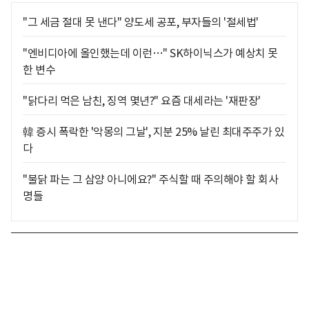
"그 세금 절대 못 낸다" 양도세 공포, 부자들의 '절세법'
"엔비디아에 올인했는데 이런…" SK하이닉스가 예상치 못
한 변수
"닭다리 먹은 남친, 징역 몇년?" 요즘 대세라는 '재판장'
韓 증시 폭락한 '악몽의 그날', 지분 25% 날린 최대주주가 있
다
"불닭 파는 그 삼양 아니에요?" 주식할 때 주의해야 할 회사
명들