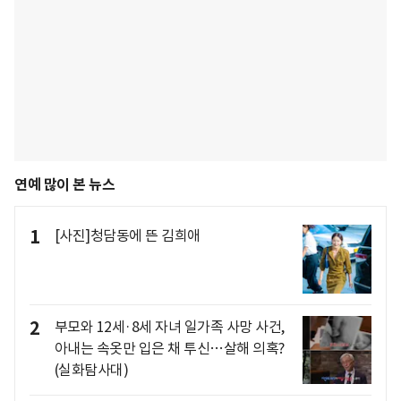
연예 많이 본 뉴스
1
[사진]청담동에 뜬 김희애
2
부모와 12세·8세 자녀 일가족 사망 사건,
아내는 속옷만 입은 채 투신…살해 의혹?
(실화탐사대)