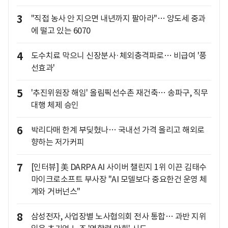
3
"직접 농사 안 지으면 내년까지 팔아라"… 양도세 중과
에 떨고 있는 6070
4
도수치료 막으니 신장분사·체외충격파로… 비급여 '풍
선효과'
5
'추진위원장 해임' 올림픽선수촌 재건축… 송파구, 직무
대행 체제 승인
6
박리다매 한계 부딪혔나… 국내선 가격 올리고 해외로
향하는 저가커피
7
[인터뷰] 美 DARPA AI 사이버 챌린지 1위 이끈 김태수
마이크로소프트 부사장 "AI 모델보다 중요한건 운영 체
계와 거버넌스"
8
삼성전자, 사업장별 노사협의회 전사 통합… 과반 지위