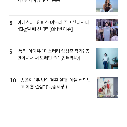
뻐? 한채아, 청량미 뿜뿜
8
여에스더 "원피스 며느리 주고 싶다…나
45kg일 때 산 것" [Oh!쎈 이슈]
9
'폭싹' 아이유 "미스터리 임상춘 작가? 동
안이셔서 내 또래인 줄" [인터뷰⑤]
10
방은희 "두 번의 결혼 실패..아들 허락받
고 이혼 결심" ('특종세상')