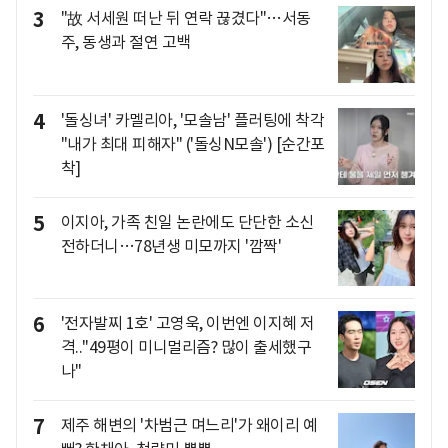
3
"故 서세원 떠난 뒤 연락 끊겼다"…서동
주, 동생과 절연 고백
4
'돌싱녀' 카멜리아, '모솔남' 플러팅에 착각
"내가 최대 피해자" ('돌싱N모솔') [순간포
착]
5
이지아, 가족 친일 논란에도 단단한 소신
전하더니…78년생 미모까지 '깜짝'
6
'전자발찌 1호' 고영욱, 이번엔 이지혜 저
격.."49평이 미니멀리즘? 많이 출세했구
나"
7
제주 해변의 '차범근 며느리'가 왜이리 예