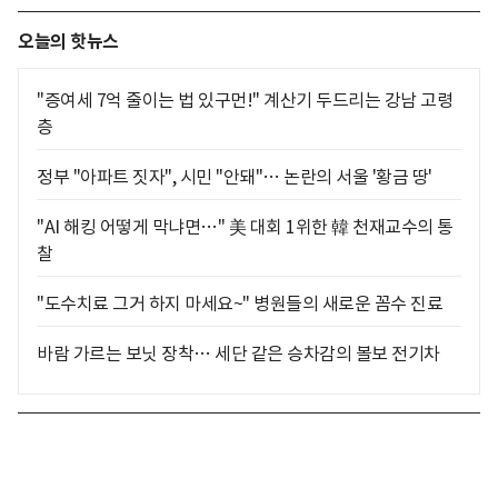
오늘의 핫뉴스
"증여세 7억 줄이는 법 있구먼!" 계산기 두드리는 강남 고령
층
정부 "아파트 짓자", 시민 "안돼"… 논란의 서울 '황금 땅'
"AI 해킹 어떻게 막냐면…" 美 대회 1위한 韓 천재교수의 통
찰
"도수치료 그거 하지 마세요~" 병원들의 새로운 꼼수 진료
바람 가르는 보닛 장착… 세단 같은 승차감의 볼보 전기차