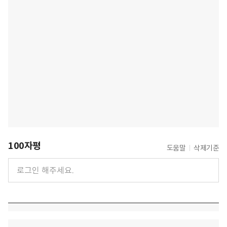
100자평
도움말
삭제기준