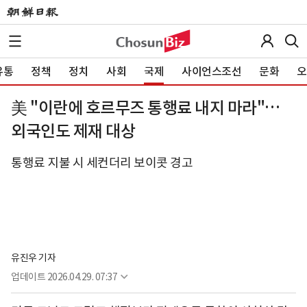
유통
정책
정치
사회
국제
사이언스조선
문화
오
美 "이란에 호르무즈 통행료 내지 마라"…
외국인도 제재 대상
통행료 지불 시 세컨더리 보이콧 경고
유진우 기자
업데이트
2026.04.29. 07:37