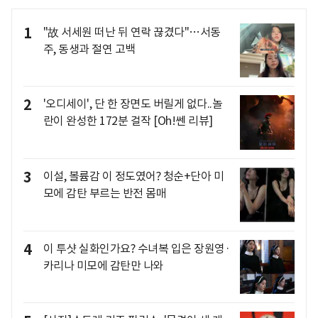
1
"故 서세원 떠난 뒤 연락 끊겼다"…서동
주, 동생과 절연 고백
2
'오디세이', 단 한 장면도 버릴게 없다..놀
란이 완성한 172분 걸작 [Oh!쎈 리뷰]
3
이설, 볼륨감 이 정도였어? 청순+단아 미
모에 감탄 부르는 반전 몸매
4
이 투샷 실화인가요? 수녀복 입은 장원영·
카리나 미모에 감탄만 나와