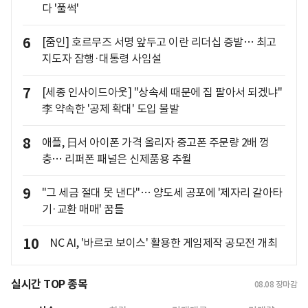
다 '풀썩'
6
[줌인] 호르무즈 서명 앞두고 이란 리더십 증발… 최고
지도자 잠행·대통령 사임설
7
[세종 인사이드아웃] "상속세 때문에 집 팔아서 되겠냐"
李 약속한 '공제 확대' 도입 불발
8
애플, 日서 아이폰 가격 올리자 중고폰 주문량 2배 껑
충… 리퍼폰 패널은 신제품용 추월
9
"그 세금 절대 못 낸다"… 양도세 공포에 '제자리 갈아타
기·교환 매매' 꿈틀
10
NC AI, '바르코 보이스' 활용한 게임제작 공모전 개최
실시간 TOP 종목
08.08
장마감