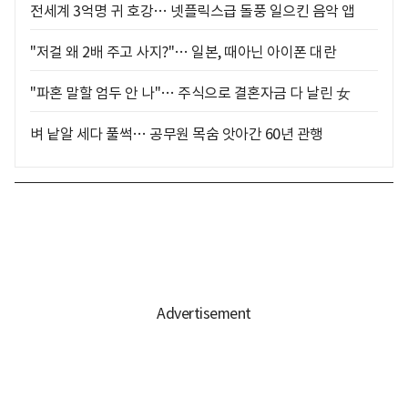
전세계 3억명 귀 호강… 넷플릭스급 돌풍 일으킨 음악 앱
"저걸 왜 2배 주고 사지?"… 일본, 때아닌 아이폰 대란
"파혼 말할 엄두 안 나"… 주식으로 결혼자금 다 날린 女
벼 낱알 세다 풀썩… 공무원 목숨 앗아간 60년 관행