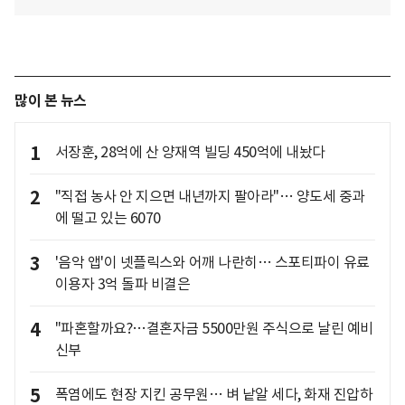
많이 본 뉴스
1
서장훈, 28억에 산 양재역 빌딩 450억에 내놨다
2
"직접 농사 안 지으면 내년까지 팔아라"… 양도세 중과
에 떨고 있는 6070
3
'음악 앱'이 넷플릭스와 어깨 나란히… 스포티파이 유료
이용자 3억 돌파 비결은
4
"파혼할까요?…결혼자금 5500만원 주식으로 날린 예비
신부
5
폭염에도 현장 지킨 공무원… 벼 낱알 세다, 화재 진압하