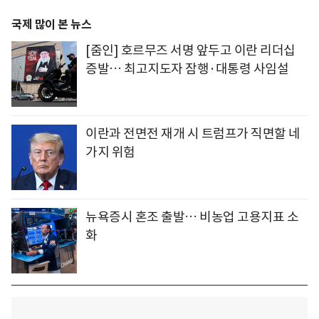
국제 많이 본 뉴스
[줌인] 호르무즈 서명 앞두고 이란 리더십
증발… 최고지도자 잠행·대통령 사임설
이란과 전면전 재개 시 트럼프가 직면할 네
가지 위험
뉴욕증시 혼조 출발… 비농업 고용지표 소
화