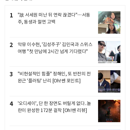
1
"故 서세원 떠난 뒤 연락 끊겼다"…서동
주, 동생과 절연 고백
2
악뮤 이수현, '김성주子' 김민국과 스위스
여행 "첫 만남에 2시간 넘게 기다렸다"
3
"비현설적인 힘줄" 정해인, 또 반전의 전
완근 '플러팅' 난리 [Oh!쎈 포인트]
4
'오디세이', 단 한 장면도 버릴게 없다..놀
란이 완성한 172분 걸작 [Oh!쎈 리뷰]