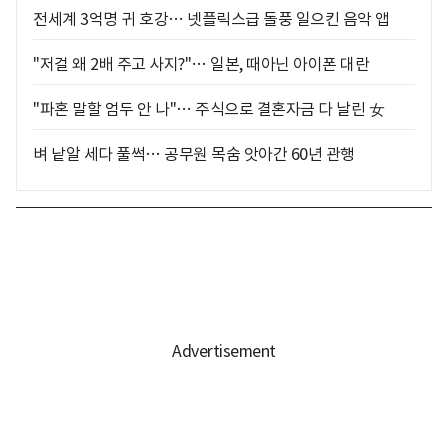
전세계 3억명 귀 호강… 넷플릭스급 돌풍 일으킨 음악 앱
"저걸 왜 2배 주고 사지?"… 일본, 때아닌 아이폰 대란
"파혼 말할 엄두 안 나"… 주식으로 결혼자금 다 날린 女
벼 낱알 세다 풀썩… 공무원 목숨 앗아간 60년 관행