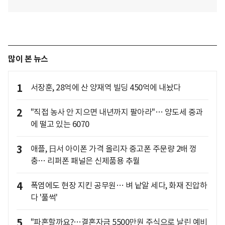
많이 본 뉴스
1
서장훈, 28억에 산 양재역 빌딩 450억에 내놨다
2
"직접 농사 안 지으면 내년까지 팔아라"… 양도세 중과
에 떨고 있는 6070
3
애플, 日서 아이폰 가격 올리자 중고폰 주문량 2배 껑
충… 리퍼폰 패널은 신제품용 추월
4
폭염에도 현장 지킨 공무원… 벼 낱알 세다, 화재 진압하
다 '풀썩'
5
"파혼할까요?…결혼자금 5500만원 주식으로 날린 예비