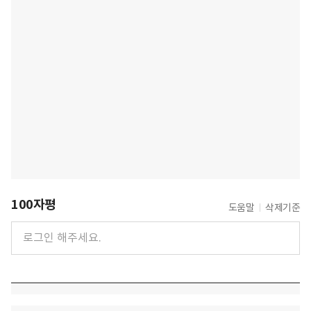
100자평
도움말
삭제기준