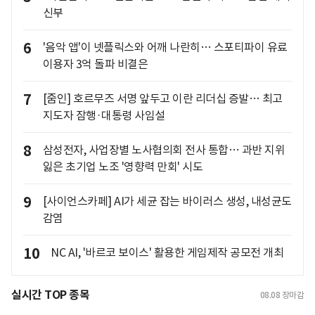
신부
6
'음악 앱'이 넷플릭스와 어깨 나란히… 스포티파이 유료
이용자 3억 돌파 비결은
7
[줌인] 호르무즈 서명 앞두고 이란 리더십 증발… 최고
지도자 잠행·대통령 사임설
8
삼성전자, 사업장별 노사협의회 전사 통합… 과반 지위
잃은 초기업 노조 '영향력 만회' 시도
9
[사이언스카페] AI가 세균 잡는 바이러스 생성, 내성균도
감염
10
NC AI, '바르코 보이스' 활용한 게임제작 공모전 개최
실시간 TOP 종목
08.08
장마감