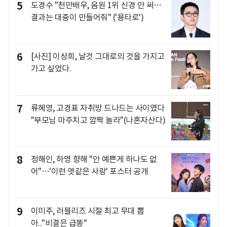
5
도경수 "천만배우, 음원 1위 신경 안 써…
결과는 대중이 만들어줘" ('용타로')
6
[사진] 이상희, 날것 그대로의 것을 가지고
가고 싶었다.
7
류혜영, 고경표 자취방 드나드는 사이였다
"부모님 마주치고 깜짝 놀라"(나혼자산다)
8
정해인, 하영 향해 "안 예쁜게 하나도 없
어"…'이런 엿같은 사랑' 포스터 공개
9
이미주, 러블리즈 시절 최고 무대 뽑
아.."비결은 급똥"