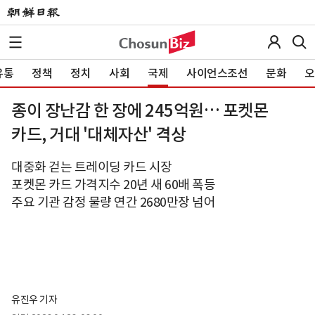
유통
정책
정치
사회
국제
사이언스조선
문화
오
종이 장난감 한 장에 245억원… 포켓몬
카드, 거대 '대체자산' 격상
대중화 걷는 트레이딩 카드 시장
포켓몬 카드 가격지수 20년 새 60배 폭등
주요 기관 감정 물량 연간 2680만장 넘어
유진우 기자