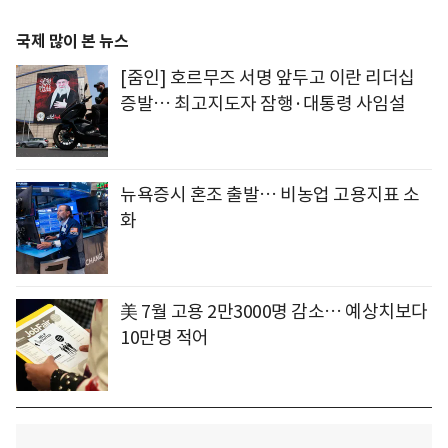
국제 많이 본 뉴스
[줌인] 호르무즈 서명 앞두고 이란 리더십
증발… 최고지도자 잠행·대통령 사임설
뉴욕증시 혼조 출발… 비농업 고용지표 소
화
美 7월 고용 2만3000명 감소… 예상치보다
10만명 적어