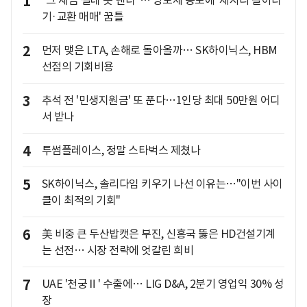
1
기·교환 매매' 꿈틀
2
먼저 맺은 LTA, 손해로 돌아올까… SK하이닉스, HBM
선점의 기회비용
3
추석 전 '민생지원금' 또 푼다…1인당 최대 50만원 어디
서 받나
4
투썸플레이스, 정말 스타벅스 제쳤나
5
SK하이닉스, 솔리다임 키우기 나선 이유는…"이번 사이
클이 최적의 기회"
6
美 비중 큰 두산밥캣은 부진, 신흥국 뚫은 HD건설기계
는 선전… 시장 전략에 엇갈린 희비
7
UAE '천궁Ⅱ' 수출에… LIG D&A, 2분기 영업익 30% 성
장