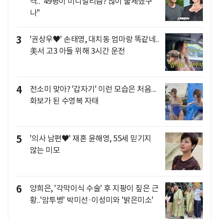
격.."49평이 미니멀리즘? 많이 출세했구
나"
3
'권상우♥' 손태영, 대치동 엄마랑 똑같네..
美서 고3 아들 위해 3시간 운전
4
전소미 맞아? '갑자기' 이런 모습은 처음...
화보가 된 수영복 자태
5
'의사 남편♥' 재혼 윤해영, 55세 믿기지
않는 미모
6
양희은, '각막이식 수술' 후 지팡이 짚은 근
황..'암투병' 박미선·이성미와 '밝은미소'