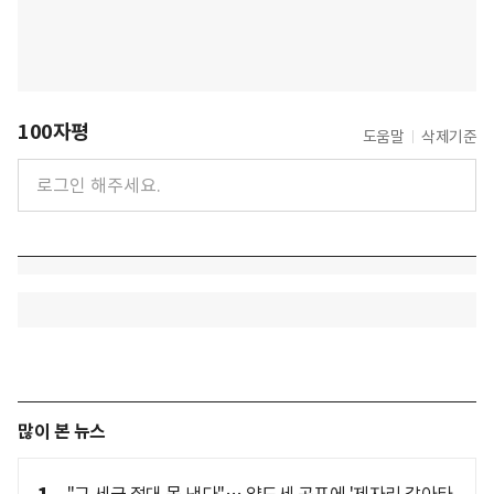
100자평
도움말
삭제기준
많이 본 뉴스
"그 세금 절대 못 낸다"… 양도세 공포에 '제자리 갈아타