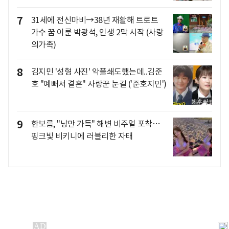
7
31세에 전신마비→38년 재활해 트로트
가수 꿈 이룬 박광석, 인생 2막 시작 (사랑
의가족)
8
김지민 '성형 사진' 악플쇄도했는데..김준
호 "예뻐서 결혼" 사랑꾼 눈길 ('준호지민')
9
한보름, "낭만 가득" 해변 비주얼 포착…
핑크빛 비키니에 러블리한 자태