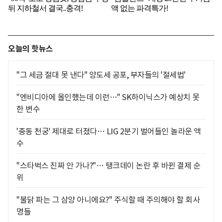
오늘의 핫뉴스
"그 세금 절대 못 낸다" 양도세 공포, 부자들의 '절세법'
"엔비디아에 올인했는데 이런…" SK하이닉스가 예상치 못
한 변수
'중동 천궁' 제대로 터졌다… LIG 2분기 벌어들인 놀라운 액
수
"스타벅스 진짜 안 가나?"… 탱크데이 논란 후 바뀐 결제 순
위
"불닭 파는 그 삼양 아니에요?" 주식할 때 주의해야 할 회사
명들