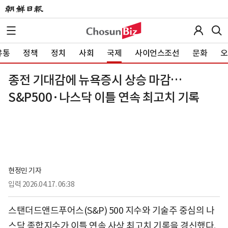
유통
정책
정치
사회
국제
사이언스조선
문화
오
종전 기대감에 뉴욕증시 상승 마감…
S&P500·나스닥 이틀 연속 최고치 기록
현정민 기자
입력
2026.04.17. 06:38
스탠더드앤드푸어스(S&P) 500 지수와 기술주 중심의 나
스닥 종합지수가 이틀 연속 사상 최고치 기록을 경신했다.