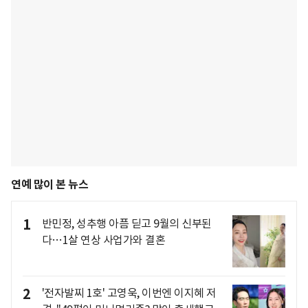
연예 많이 본 뉴스
1
반민정, 성추행 아픔 딛고 9월의 신부된
다…1살 연상 사업가와 결혼
2
'전자발찌 1호' 고영욱, 이번엔 이지혜 저