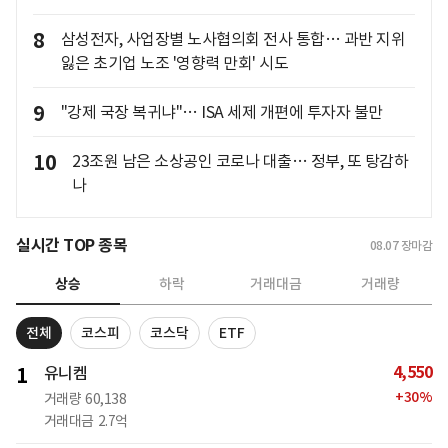
8
삼성전자, 사업장별 노사협의회 전사 통합… 과반 지위
잃은 초기업 노조 '영향력 만회' 시도
9
"강제 국장 복귀냐"… ISA 세제 개편에 투자자 불만
10
23조원 남은 소상공인 코로나 대출… 정부, 또 탕감하
나
실시간 TOP 종목
08.07
장마감
상승
하락
거래대금
거래량
전체
코스피
코스닥
ETF
4,550
1
유니켐
+
30
%
거래량
60,138
거래대금
2.7억