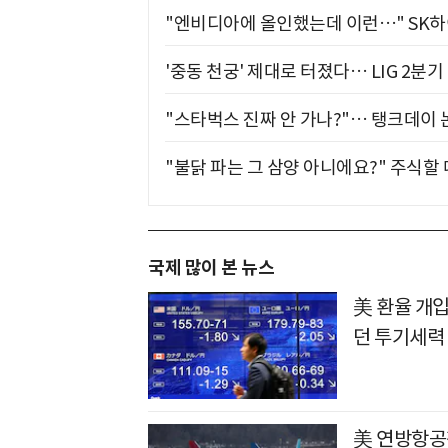
"엔비디아에 올인했는데 이런…" SK
'중동 천궁' 제대로 터졌다… LIG 2분
"스타벅스 진짜 안 가나?"… 탱크데이 
"불닭 파는 그 삼양 아니에요?" 주식할
국제 많이 본 뉴스
美 환율 개입
던 투기세력 
美 연방항공청,