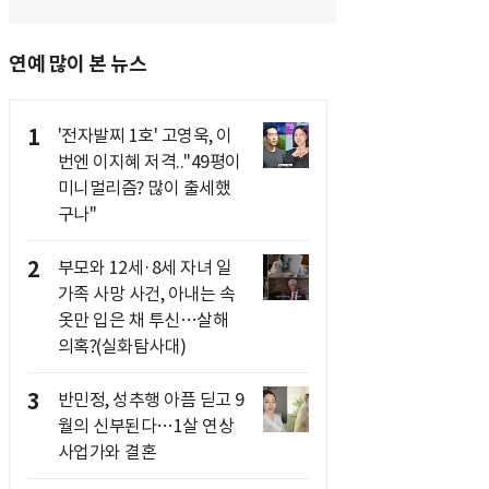
연예 많이 본 뉴스
1
'전자발찌 1호' 고영욱, 이
번엔 이지혜 저격.."49평이
미니멀리즘? 많이 출세했
구나"
2
부모와 12세·8세 자녀 일
가족 사망 사건, 아내는 속
옷만 입은 채 투신…살해
의혹?(실화탐사대)
3
반민정, 성추행 아픔 딛고 9
월의 신부된다…1살 연상
사업가와 결혼