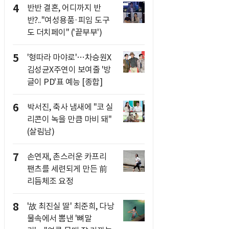
4
반반 결혼, 어디까지 반
반?.."여성용품·피임 도구
도 더치페이" ('끝부부')
5
'형따라 마야로'…차승원X
김성균X주연이 보여줄 '방
글이 PD'표 예능 [종합]
6
박서진, 축사 냄새에 "코 실
리콘이 녹을 만큼 마비 돼"
(살림남)
7
손연재, 촌스러운 카프리
팬츠를 세련되게 만든 前
리듬체조 요정
8
'故 최진실 딸' 최준희, 다낭
물속에서 뽐낸 '뼈말