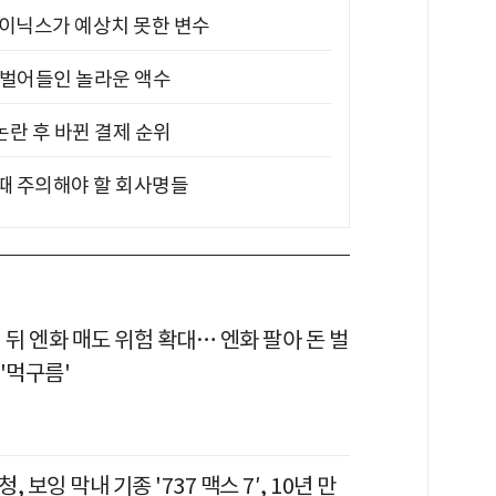
하이닉스가 예상치 못한 변수
기 벌어들인 놀라운 액수
논란 후 바뀐 결제 순위
 때 주의해야 할 회사명들
 뒤 엔화 매도 위험 확대… 엔화 팔아 돈 벌
'먹구름'
 보잉 막내 기종 '737 맥스 7′, 10년 만