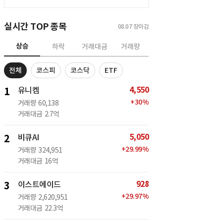
실시간 TOP 종목
08.07
장마감
상승
하락
거래대금
거래량
전체
코스피
코스닥
ETF
4,550
1
유니켐
+
30
%
거래량
60,138
거래대금
2.7억
5,050
2
비큐AI
+
29.99
%
거래량
324,951
거래대금
16억
928
3
이스트에이드
+
29.97
%
거래량
2,620,951
거래대금
22.3억