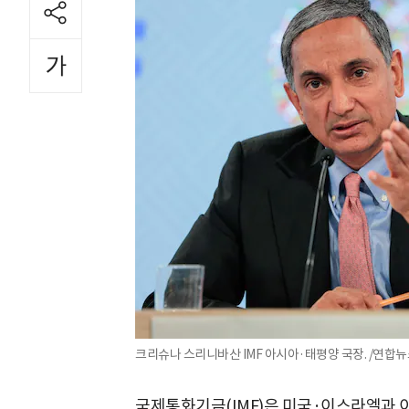
크리슈나 스리니바산 IMF 아시아·태평양 국장. /연합
국제통화기금(IMF)은 미국·이스라엘과 