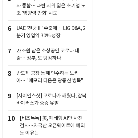
사 통합… 과반 지위 잃은 초기업 노
조 '영향력 만회' 시도
6
UAE '천궁Ⅱ' 수출에… LIG D&A, 2
분기 영업익 30% 성장
7
23조원 남은 소상공인 코로나 대
출… 정부, 또 탕감하나
8
반도체 공장 통째 인수하는 노키
아… "메모리 다음은 광통신 병목"
9
[사이언스샷] 코로나가 깨웠다, 잠복
바이러스가 중증 유발
10
[비즈톡톡] 美, 폐쇄형 AI만 사전
검사…자국산 오픈웨이트에 예외
둔 이유는