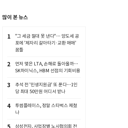
많이 본 뉴스
1
"그 세금 절대 못 낸다"… 양도세 공
포에 '제자리 갈아타기·교환 매매'
꿈틀
2
먼저 맺은 LTA, 손해로 돌아올까…
SK하이닉스, HBM 선점의 기회비용
3
추석 전 '민생지원금' 또 푼다…1인
당 최대 50만원 어디서 받나
4
투썸플레이스, 정말 스타벅스 제쳤
나
5
삼성전자, 사업장별 노사협의회 전