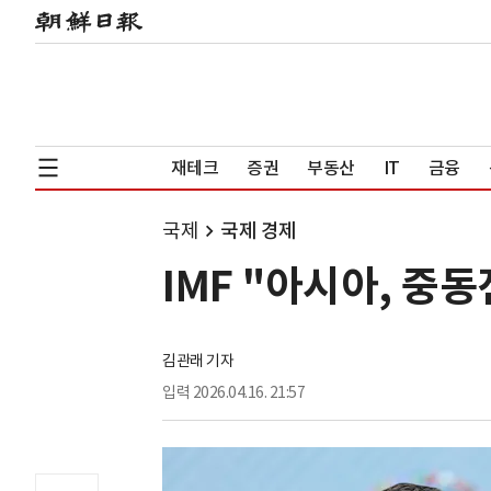
재테크
증권
부동산
IT
금융
국제
국제 경제
IMF "아시아, 중
김관래 기자
입력
2026.04.16. 21:57