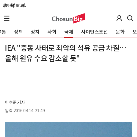
유통
정책
정치
사회
국제
사이언스조선
문화
오
IEA "중동 사태로 최악의 석유 공급 차질…
올해 원유 수요 감소할 듯"
이호준 기자
입력
2026.04.14. 21:49