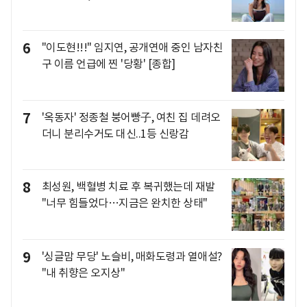
6
"이도현!!!" 임지연, 공개연애 중인 남자친
구 이름 언급에 찐 '당황' [종합]
7
'옥동자' 정종철 붕어빵子, 여친 집 데려오
더니 분리수거도 대신..1등 신랑감
8
최성원, 백혈병 치료 후 복귀했는데 재발
"너무 힘들었다…지금은 완치한 상태"
9
'싱글맘 무당' 노슬비, 매화도령과 열애설?
"내 취향은 오지상"