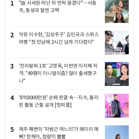
1
"故 서세원 떠난 뒤 연락 끊겼다"…서동
주, 동생과 절연 고백
2
악뮤 이수현, '김성주子' 김민국과 스위스
여행 "첫 만남에 2시간 넘게 기다렸다"
3
'전자발찌 1호' 고영욱, 이번엔 이지혜 저
격.."49평이 미니멀리즘? 많이 출세했구
나"
4
'8억8000만원' 손배 판결 속…지수, 필리
핀 활동 근황 공개 [핫피플]
5
제주 해변의 '차범근 며느리'가 왜이리 예
뻐? 한채아, 청량미 뿜뿜