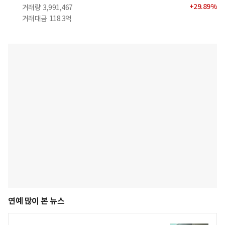
+
29.89
%
거래량
3,991,467
거래대금
118.3억
연예 많이 본 뉴스