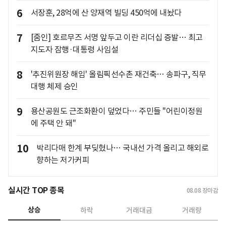
6
서장훈, 28억에 산 양재역 빌딩 450억에 내놨다
7
[줌인] 호르무즈 서명 앞두고 이란 리더십 증발… 최고
지도자 잠행·대통령 사임설
8
'추진위원장 해임' 올림픽선수촌 재건축… 송파구, 직무
대행 체제 승인
9
용산공원도 근조화환이 덮었다… 주민들 "어린이정원
에 주택 안 돼"
10
박리다매 한계 부딪혔나… 국내선 가격 올리고 해외로
향하는 저가커피
실시간 TOP 종목
08.08
장마감
상승
하락
거래대금
거래량