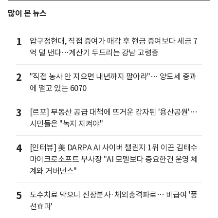
많이 본 뉴스
1
압구정현대, 직접 증여가 매각 후 현금 증여보다 세금 7
억 덜 낸다…계산기 두드리는 강남 고령층
2
"직접 농사 안 지으면 내년까지 팔아라"… 양도세 중과
에 떨고 있는 6070
3
[르포] 부동산 공급 대책에 뜨거운 감자된 '용산공원'…
시민들은 "녹지 지켜야"
4
[인터뷰] 美 DARPA AI 사이버 챌린지 1위 이끈 김태수
마이크로소프트 부사장 "AI 모델보다 중요한건 운영 체
계와 거버넌스"
5
도수치료 막으니 신장분사·체외충격파로… 비급여 '풍
선효과'