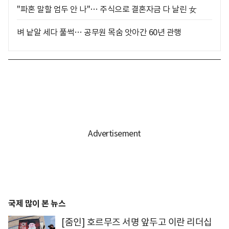
"파혼 말할 엄두 안 나"… 주식으로 결혼자금 다 날린 女
벼 낱알 세다 풀썩… 공무원 목숨 앗아간 60년 관행
국제 많이 본 뉴스
[줌인] 호르무즈 서명 앞두고 이란 리더십