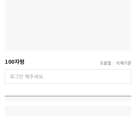
100자평
도움말
삭제기준