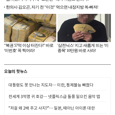
오늘의 핫뉴스
대통령도 못 만나는 지도자… 이란, 통제불능 빠졌다
전세계 3억명 귀 호강… 넷플릭스급 돌풍 일으킨 음악 앱
"저걸 왜 2배 주고 사지?"… 일본, 때아닌 아이폰 대란