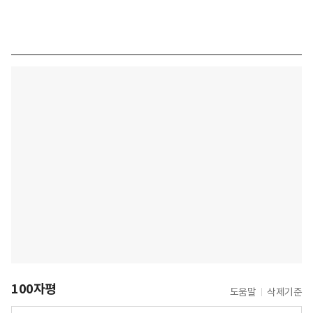
100자평
도움말
삭제기준