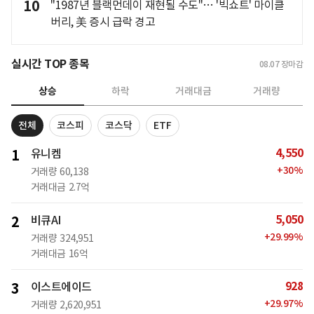
10
"1987년 블랙먼데이 재현될 수도"… '빅쇼트' 마이클
버리, 美 증시 급락 경고
실시간 TOP 종목
08.07
장마감
상승
하락
거래대금
거래량
전체
코스피
코스닥
ETF
4,550
1
유니켐
+
30
%
거래량
60,138
거래대금
2.7억
5,050
2
비큐AI
+
29.99
%
거래량
324,951
거래대금
16억
928
3
이스트에이드
+
29.97
%
거래량
2,620,951