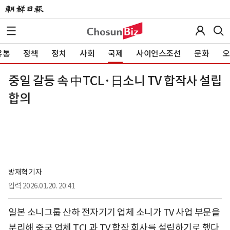
유통
정책
정치
사회
국제
사이언스조선
문화
오
중일 갈등 속 中TCL·日소니 TV 합작사 설립
합의
방재혁 기자
입력
2026.01.20. 20:41
일본 소니그룹 산하 전자기기 업체 소니가 TV 사업 부문을
분리해 중국 업체 TCL과 TV 합작 회사를 설립하기로 했다