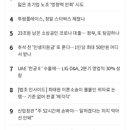
잃은 초기업 노조 '영향력 만회' 시도
4
투썸플레이스, 정말 스타벅스 제쳤나
5
23조원 남은 소상공인 코로나 대출… 정부, 또 탕감하나
6
추석 전 '민생지원금' 또 푼다…1인당 최대 50만원 어디
서 받나
7
UAE '천궁Ⅱ' 수출에… LIG D&A, 2분기 영업익 30% 성
장
8
[법조 인사이드] 최태원 이혼소송이 불붙인 위자료 논
쟁… 기준 없어 판결 '제각각'
9
산업장관 "주 52시간제 손봐야… 일하겠다는 의지 막아
선 안돼"