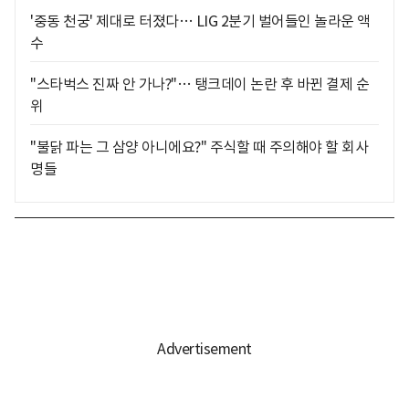
'중동 천궁' 제대로 터졌다… LIG 2분기 벌어들인 놀라운 액
수
"스타벅스 진짜 안 가나?"… 탱크데이 논란 후 바뀐 결제 순
위
"불닭 파는 그 삼양 아니에요?" 주식할 때 주의해야 할 회사
명들