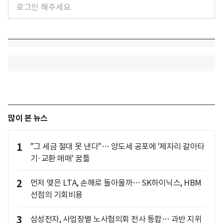
많이 본 뉴스
1
"그 세금 절대 못 낸다"… 양도세 공포에 '제자리 갈아타
기·교환 매매' 꿈틀
2
먼저 맺은 LTA, 손해로 돌아올까… SK하이닉스, HBM
선점의 기회비용
3
삼성전자, 사업장별 노사협의회 전사 통합… 과반 지위