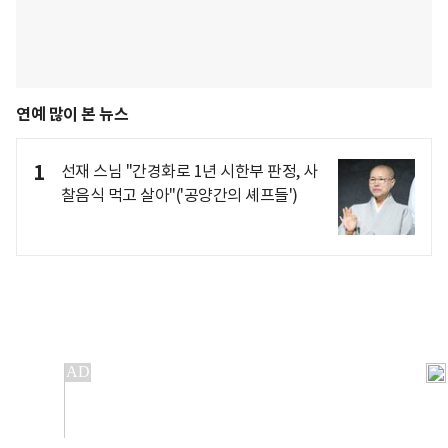
연예 많이 본 뉴스
1
선재 스님 "간경화로 1년 시한부 판정, 사
찰음식 먹고 살아"('공양간의 셰프들')
개인정보처리방침
앱설치(Android)