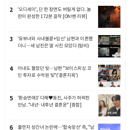
2
'오디세이', 단 한 장면도 버릴게 없다..놀
란이 완성한 172분 걸작 [Oh!쎈 리뷰]
3
'유부녀와 사내불륜+임신' 남편과 이혼했
더니…새 남친은 딸 사진 모았다 (탐비)
4
아내도 몰랐던 빚…남편 "보이스피싱 코
인 투자로 수억원 빚"('결혼지옥')
5
'환승연애3' 다혜♥동진, 사주가 허락한
만남.."내년·내후년 결혼운" [종합]
6
출연자 상간녀 논란에…'합숙맞선' 측, "남