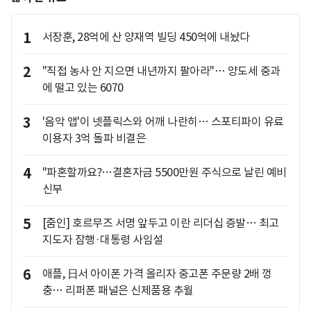
1
서장훈, 28억에 산 양재역 빌딩 450억에 내놨다
2
"직접 농사 안 지으면 내년까지 팔아라"… 양도세 중과
에 떨고 있는 6070
3
'음악 앱'이 넷플릭스와 어깨 나란히… 스포티파이 유료
이용자 3억 돌파 비결은
4
"파혼할까요?…결혼자금 5500만원 주식으로 날린 예비
신부
5
[줌인] 호르무즈 서명 앞두고 이란 리더십 증발… 최고
지도자 잠행·대통령 사임설
6
애플, 日서 아이폰 가격 올리자 중고폰 주문량 2배 껑
충… 리퍼폰 패널은 신제품용 추월