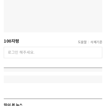
100자평
도움말
삭제기준
많이 본 뉴스