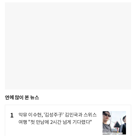
연예 많이 본 뉴스
1
악뮤 이수현, '김성주子' 김민국과 스위스
여행 "첫 만남에 2시간 넘게 기다렸다"