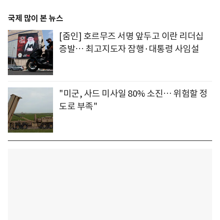
국제 많이 본 뉴스
[줌인] 호르무즈 서명 앞두고 이란 리더십
증발… 최고지도자 잠행·대통령 사임설
"미군, 사드 미사일 80% 소진… 위험할 정
도로 부족"