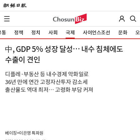
유통
정책
정치
사회
국제
사이언스조선
문화
오
中, GDP 5% 성장 달성… 내수 침체에도
수출이 견인
디플레·부동산 등 내수경제 악화일로
36년 만에 연간 고정자산투자 감소세
출산율도 역대 최저… 고령화 부담 커져
베이징=이은영 특파원