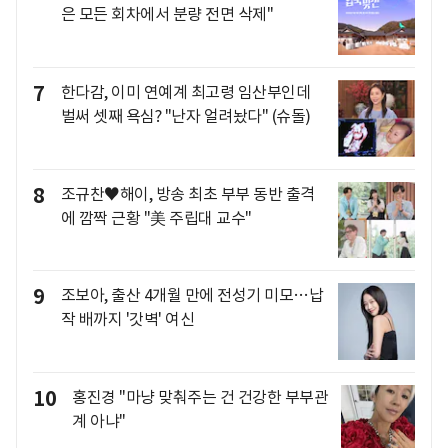
은 모든 회차에서 분량 전면 삭제"
7
한다감, 이미 연예계 최고령 임산부인데
벌써 셋째 욕심? "난자 얼려놨다" (슈돌)
8
조규찬♥해이, 방송 최초 부부 동반 출격
에 깜짝 근황 "美 주립대 교수"
9
조보아, 출산 4개월 만에 전성기 미모…납
작 배까지 '갓벽' 여신
10
홍진경 "마냥 맞춰주는 건 건강한 부부관
계 아냐"