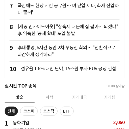
7
폭염에도 현장 지킨 공무원… 벼 낱알 세다, 화재 진압하
다 '풀썩'
8
[세종 인사이드아웃] "상속세 때문에 집 팔아서 되겠냐"
李 약속한 '공제 확대' 도입 불발
9
李대통령, 6시간 동안 2차 부동산 회의… "전환적으로
과감하게 생각하라"
10
점유율 1.6% 대만 난야, 15조원 투자 EUV 공장 건설
실시간 TOP 종목
08.08
장마감
상승
하락
거래대금
거래량
전체
코스피
코스닥
ETF
8,060
1
동화기업