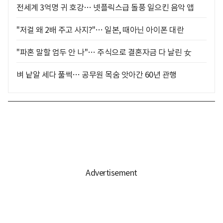
전세계 3억명 귀 호강… 넷플릭스급 돌풍 일으킨 음악 앱
"저걸 왜 2배 주고 사지?"… 일본, 때아닌 아이폰 대란
"파혼 말할 엄두 안 나"… 주식으로 결혼자금 다 날린 女
벼 낱알 세다 풀썩… 공무원 목숨 앗아간 60년 관행