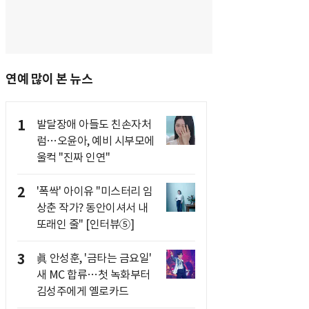
연예 많이 본 뉴스
1
발달장애 아들도 친손자처
럼…오윤아, 예비 시부모에
울컥 "진짜 인연"
2
'폭싹' 아이유 "미스터리 임
상춘 작가? 동안이셔서 내
또래인 줄" [인터뷰⑤]
3
眞 안성훈, '금타는 금요일'
새 MC 합류…첫 녹화부터
김성주에게 옐로카드