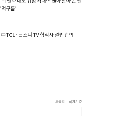
 뒤 엔화 매도 위험 확대… 엔화 팔아 돈 벌
'먹구름'
 中TCL·日소니 TV 합작사 설립 합의
도움말
삭제기준