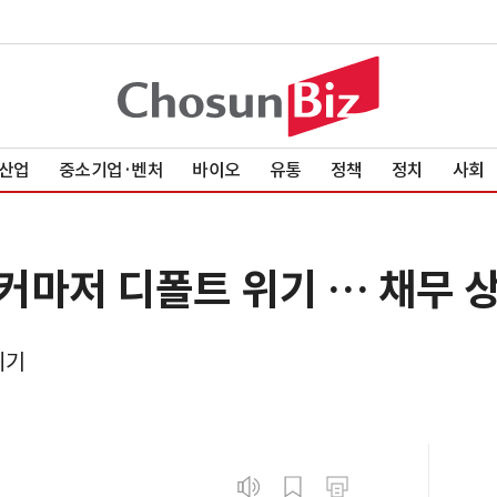
산업
중소기업·벤처
바이오
유통
정책
정치
사회
완커마저 디폴트 위기 … 채무 
위기