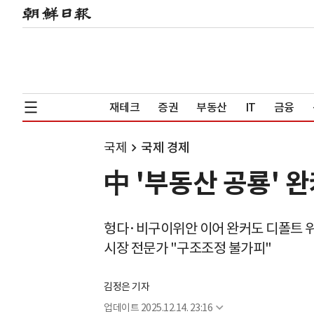
재테크
증권
부동산
IT
금융
국제
국제 경제
中 '부동산 공룡' 
헝다·비구이위안 이어 완커도 디폴트 
시장 전문가 "구조조정 불가피"
김정은 기자
업데이트
2025.12.14. 23:16