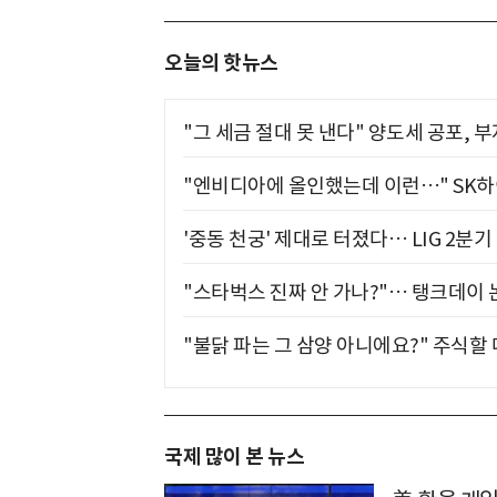
오늘의 핫뉴스
"그 세금 절대 못 낸다" 양도세 공포, 
"엔비디아에 올인했는데 이런…" SK
'중동 천궁' 제대로 터졌다… LIG 2분
"스타벅스 진짜 안 가나?"… 탱크데이 
"불닭 파는 그 삼양 아니에요?" 주식할
국제 많이 본 뉴스