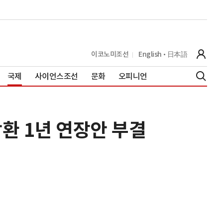
이코노미조선
English
日本語
국제
사이언스조선
문화
오피니언
상환 1년 연장안 부결