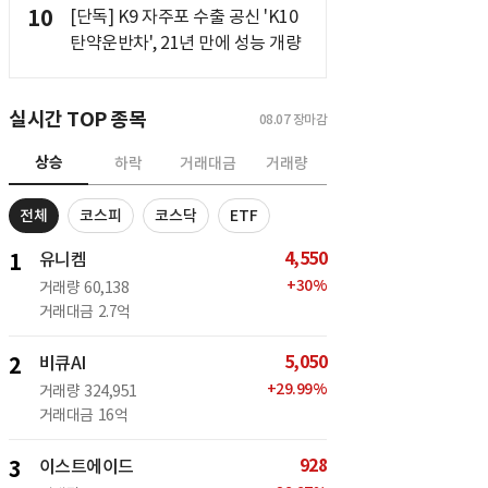
10
[단독] K9 자주포 수출 공신 'K10
탄약운반차', 21년 만에 성능 개량
실시간 TOP 종목
08.07
장마감
상승
하락
거래대금
거래량
전체
코스피
코스닥
ETF
4,550
1
유니켐
+
30
%
거래량
60,138
거래대금
2.7억
5,050
2
비큐AI
+
29.99
%
거래량
324,951
거래대금
16억
928
3
이스트에이드