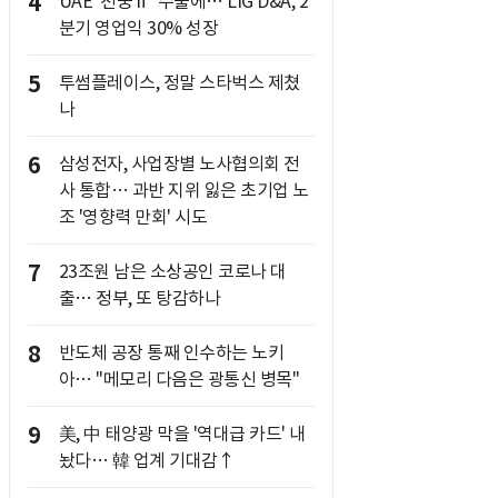
4
UAE '천궁Ⅱ' 수출에… LIG D&A, 2
분기 영업익 30% 성장
5
투썸플레이스, 정말 스타벅스 제쳤
나
6
삼성전자, 사업장별 노사협의회 전
사 통합… 과반 지위 잃은 초기업 노
조 '영향력 만회' 시도
7
23조원 남은 소상공인 코로나 대
출… 정부, 또 탕감하나
8
반도체 공장 통째 인수하는 노키
아… "메모리 다음은 광통신 병목"
9
美, 中 태양광 막을 '역대급 카드' 내
놨다… 韓 업계 기대감↑