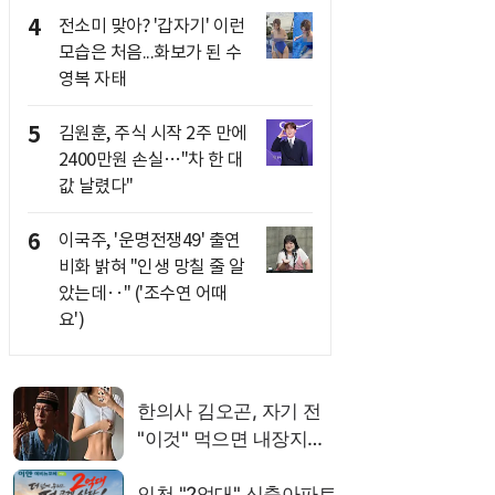
4
전소미 맞아? '갑자기' 이런
모습은 처음...화보가 된 수
영복 자태
5
김원훈, 주식 시작 2주 만에
2400만원 손실…"차 한 대
값 날렸다"
6
이국주, '운명전쟁49' 출연
비화 밝혀 "인생 망칠 줄 알
았는데‥" ('조수연 어때
요')