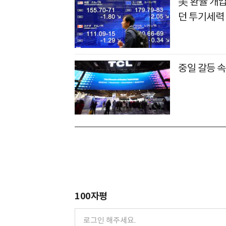
美 환율 개입
던 투기세력 
중일 갈등 속
100자평