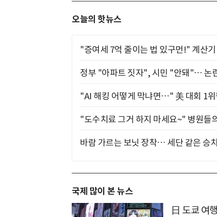
오늘의 핫뉴스
"증여세 7억 줄이는 법 있구먼!" 계산
정부 "아파트 짓자", 시민 "안돼"… 논란
"AI 해킹 어떻게 막냐면…" 美 대회 1
"도수치료 그거 하지 마세요~" 병원들
바람 가르는 보닛 장착… 세단 같은 승
국제 많이 본 뉴스
日 도쿄 여행