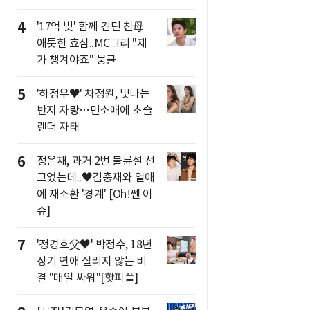
4
'17억 빚' 함께 견딘 친母
애틋한 효심..MC그리 "제
가 챙겨야죠" 뭉클
5
'하정우♥' 차정원, 빛나는
반지 자랑…민소매에 초슬
렌더 자태
6
정은채, 과거 2번 불륜설 선
그었는데..♥김충재와 열애
에 재소환 '경계' [Oh!쎈 이
슈]
7
'정경호父♥' 박정수, 18년
장기 연애 질리지 않는 비
결 "매일 싸워"[핫피플]