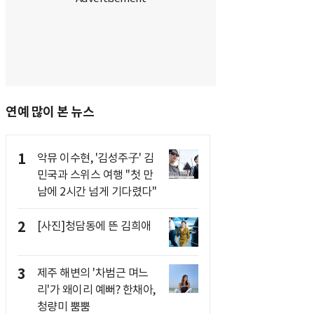
연예 많이 본 뉴스
1
악뮤 이수현, '김성주子' 김
민국과 스위스 여행 "첫 만
남에 2시간 넘게 기다렸다"
2
[사진]청담동에 뜬 김희애
3
제주 해변의 '차범근 며느
리'가 왜이리 예뻐? 한채아,
청량미 뿜뿜