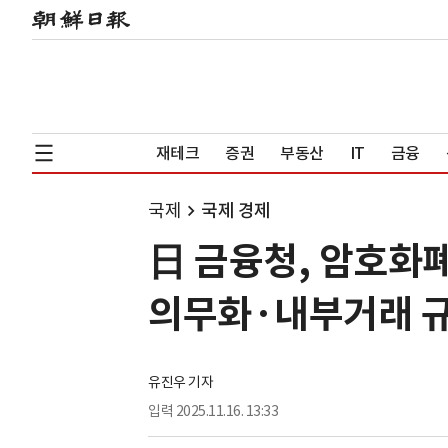
재테크
증권
부동산
IT
금융
국제
국제 경제
日 금융청, 암호화폐
의무화·내부거래 
유진우 기자
입력
2025.11.16. 13:33