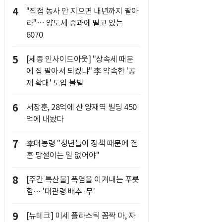
4
"직접 농사 안 지으면 내년까지 팔아
라"… 양도세 중과에 떨고 있는
6070
5
[세종 인사이드아웃] "상속세 때문
에 집 팔아서 되겠냐" 李 약속한 '공
제 확대' 도입 불발
6
서장훈, 28억에 산 양재역 빌딩 450
억에 내놨다
7
李대통령 "청년들이 정책 때문에 결
혼 망설이는 일 없어야"
8
[주간 특산물] 폭염을 이겨내는 푸릇
함… '대관령 배추·무'
9
[뉴테크] 미세 플라스틱 꼼짝 마, 자