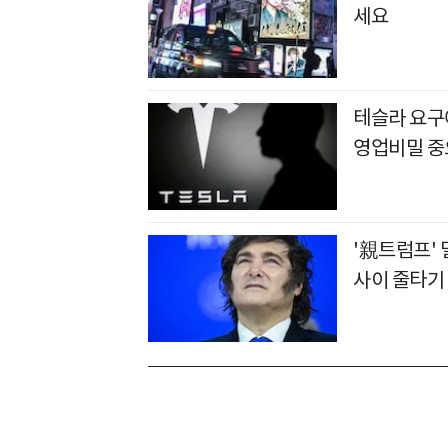
세요
테슬라 요구에
영업비밀 중
'親트럼프'
사이 줄타기