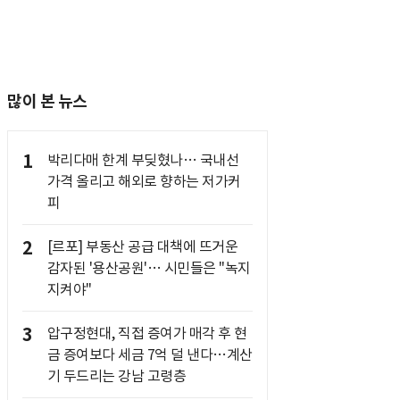
많이 본 뉴스
1
박리다매 한계 부딪혔나… 국내선
가격 올리고 해외로 향하는 저가커
피
2
[르포] 부동산 공급 대책에 뜨거운
감자된 '용산공원'… 시민들은 "녹지
지켜야"
3
압구정현대, 직접 증여가 매각 후 현
금 증여보다 세금 7억 덜 낸다…계산
기 두드리는 강남 고령층