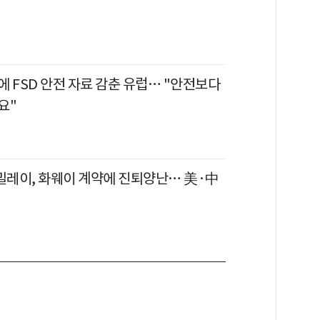
 FSD 안전 자료 감춘 유럽… "안전보다
요"
 밀레이, 화웨이 계약에 진퇴양난… 美·中