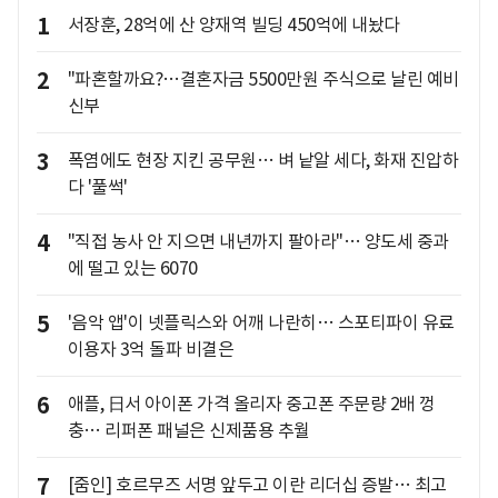
1
서장훈, 28억에 산 양재역 빌딩 450억에 내놨다
2
"파혼할까요?…결혼자금 5500만원 주식으로 날린 예비
신부
3
폭염에도 현장 지킨 공무원… 벼 낱알 세다, 화재 진압하
다 '풀썩'
4
"직접 농사 안 지으면 내년까지 팔아라"… 양도세 중과
에 떨고 있는 6070
5
'음악 앱'이 넷플릭스와 어깨 나란히… 스포티파이 유료
이용자 3억 돌파 비결은
6
애플, 日서 아이폰 가격 올리자 중고폰 주문량 2배 껑
충… 리퍼폰 패널은 신제품용 추월
7
[줌인] 호르무즈 서명 앞두고 이란 리더십 증발… 최고