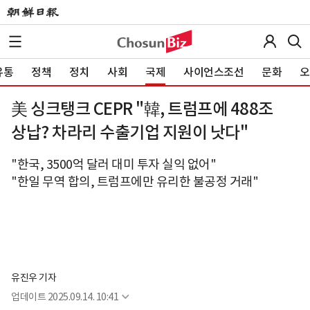
유통
정책
정치
사회
국제
사이언스조선
문화
오
美 싱크탱크 CEPR "韓, 트럼프에 488조
상납? 차라리 수출기업 지원이 낫다"
"한국, 3500억 달러 대미 투자 실익 없어"
"한일 무역 합의, 트럼프에만 유리한 불공정 거래"
유진우 기자
업데이트
2025.09.14. 10:41