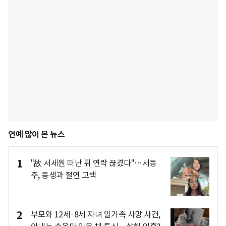
연예 많이 본 뉴스
1
"故 서세원 떠난 뒤 연락 끊겼다"…서동
주, 동생과 절연 고백
2
부모와 12세·8세 자녀 일가족 사망 사건,