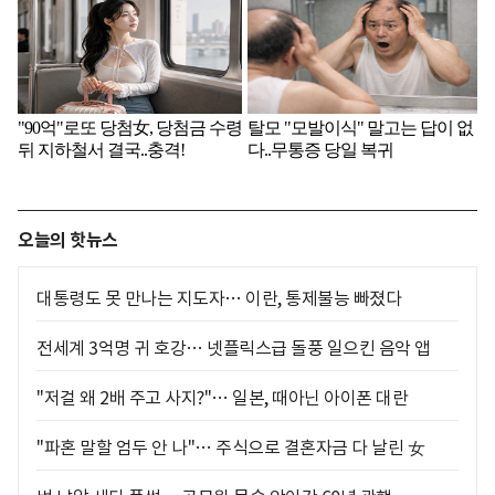
오늘의 핫뉴스
대통령도 못 만나는 지도자… 이란, 통제불능 빠졌다
전세계 3억명 귀 호강… 넷플릭스급 돌풍 일으킨 음악 앱
"저걸 왜 2배 주고 사지?"… 일본, 때아닌 아이폰 대란
"파혼 말할 엄두 안 나"… 주식으로 결혼자금 다 날린 女