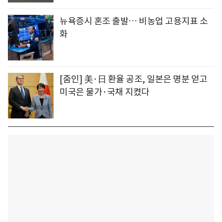
뉴욕증시 혼조 출발… 비농업 고용지표 소
화
[줌인] 美·日 환율 공조, 일본은 명분 얻고
미국은 물가·국채 지켰다