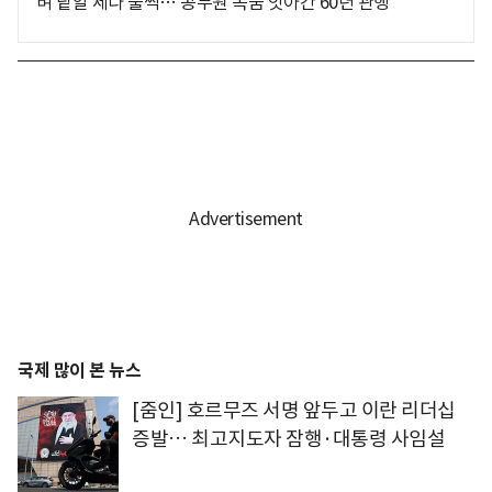
벼 낱알 세다 풀썩… 공무원 목숨 앗아간 60년 관행
국제 많이 본 뉴스
[줌인] 호르무즈 서명 앞두고 이란 리더십
증발… 최고지도자 잠행·대통령 사임설