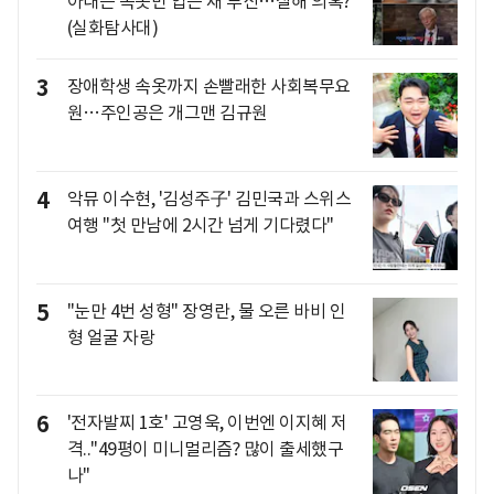
아내는 속옷만 입은 채 투신…살해 의혹?
(실화탐사대)
3
장애학생 속옷까지 손빨래한 사회복무요
원…주인공은 개그맨 김규원
4
악뮤 이수현, '김성주子' 김민국과 스위스
여행 "첫 만남에 2시간 넘게 기다렸다"
5
"눈만 4번 성형" 장영란, 물 오른 바비 인
형 얼굴 자랑
6
'전자발찌 1호' 고영욱, 이번엔 이지혜 저
격.."49평이 미니멀리즘? 많이 출세했구
나"