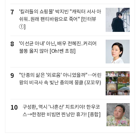
7
'킬러들의 쇼핑몰' 박지빈 "캐릭터 서사 아
쉬워..원래 팬티바람으로 죽어" [인터뷰
①]
8
'이선균 아내' 아닌, 배우 전혜진..커리어
불똥 옳지 않아 [Oh!쎈 초점]
9
"단종의 삶은 '외로움' 아니었을까"…어린
왕의 비극사 속 빛난 충의에 뭉클 (꼬꼬무)
10
구성환, 역시 '나혼산' 치트키야! 한우코
스→한정판 비빔면 찐낭만 휴가! [종합]