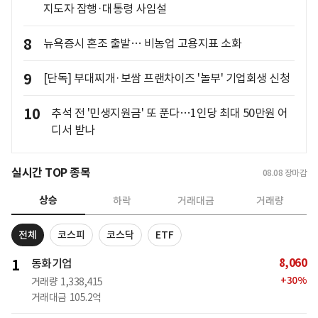
지도자 잠행·대통령 사임설
8
뉴욕증시 혼조 출발… 비농업 고용지표 소화
9
[단독] 부대찌개·보쌈 프랜차이즈 '놀부' 기업회생 신청
10
추석 전 '민생지원금' 또 푼다…1인당 최대 50만원 어
디서 받나
실시간 TOP 종목
08.08
장마감
상승
하락
거래대금
거래량
전체
코스피
코스닥
ETF
8,060
1
동화기업
+
30
%
거래량
1,338,415
거래대금
105.2억