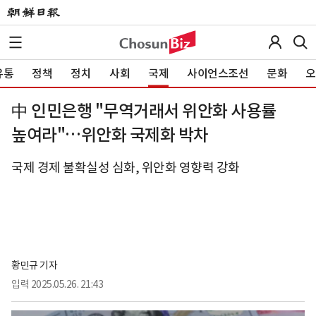
유통
정책
정치
사회
국제
사이언스조선
문화
오
中 인민은행 "무역거래서 위안화 사용률
높여라"…위안화 국제화 박차
국제 경제 불확실성 심화, 위안화 영향력 강화
황민규 기자
입력
2025.05.26. 21:43