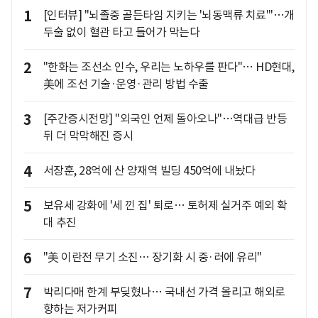
1
[인터뷰] "뇌졸중 골든타임 지키는 '뇌동맥류 치료'"…개
두술 없이 혈관 타고 들어가 막는다
2
"한화는 조선소 인수, 우리는 노하우를 판다"… HD현대,
美에 조선 기술·운영·관리 방법 수출
3
[주간증시전망] "외국인 언제 돌아오나"…역대급 반등
뒤 더 막막해진 증시
4
서장훈, 28억에 산 양재역 빌딩 450억에 내놨다
5
보유세 강화에 '세 낀 집' 퇴로… 토허제 실거주 예외 확
대 추진
6
"美 이란전 무기 소진… 장기화 시 중·러에 유리"
7
박리다매 한계 부딪혔나… 국내선 가격 올리고 해외로
향하는 저가커피