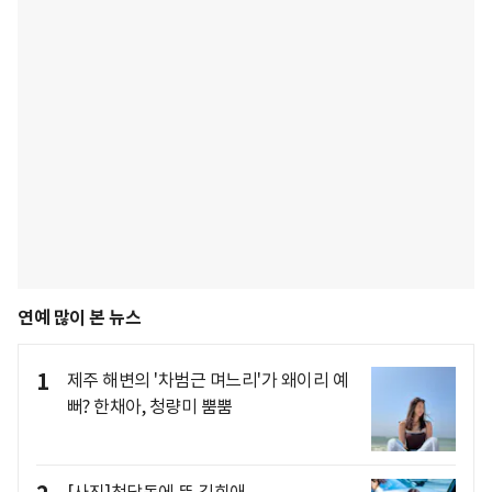
연예 많이 본 뉴스
1
제주 해변의 '차범근 며느리'가 왜이리 예
뻐? 한채아, 청량미 뿜뿜
[사진]청담동에 뜬 김희애