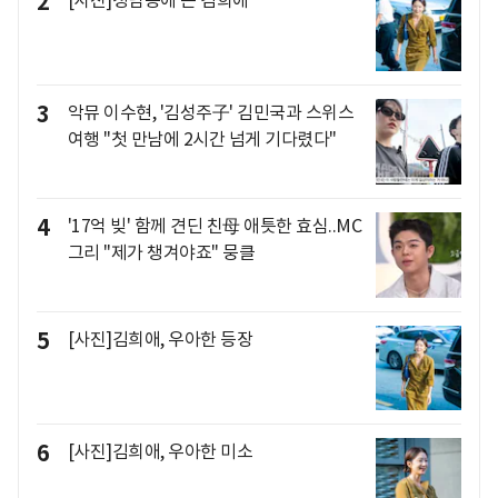
2
3
악뮤 이수현, '김성주子' 김민국과 스위스
여행 "첫 만남에 2시간 넘게 기다렸다"
4
'17억 빚' 함께 견딘 친母 애틋한 효심..MC
그리 "제가 챙겨야죠" 뭉클
5
[사진]김희애, 우아한 등장
6
[사진]김희애, 우아한 미소