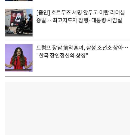
[줌인] 호르무즈 서명 앞두고 이란 리더십
증발… 최고지도자 잠행·대통령 사임설
트럼프 장남 前약혼녀, 삼성 조선소 찾아…
"한국 장인정신의 상징"