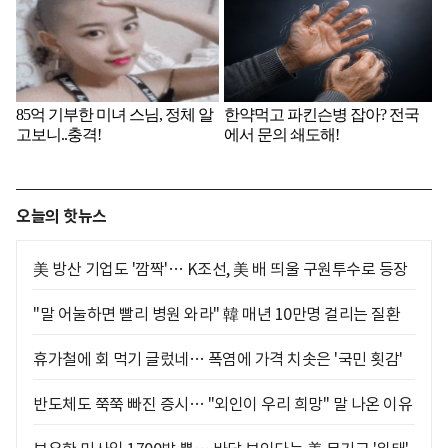
오늘의 핫뉴스
美 방산 기업도 '깜짝'… K조선, 美 배 띄울 구원투수로 등장
"말 어눌하면 빨리 병원 와라" 韓 매년 10만명 걸리는 질환
휴가철에 회 먹기 글렀네… 폭염에 가격 치솟은 '국민 횟감'
반도체도 쭉쭉 빠진 증시… "외인이 우리 희망" 말 나온 이유