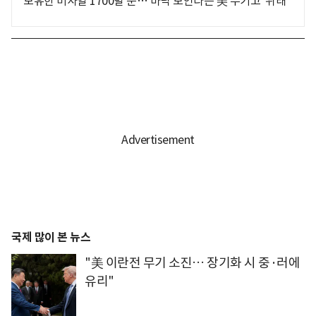
보유한 미사일 1700발 뿐… 바닥 보인다는 美 무기고 '위태'
국제 많이 본 뉴스
"美 이란전 무기 소진… 장기화 시 중·러에
유리"