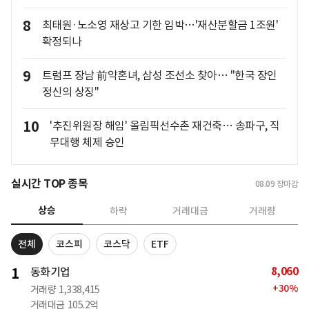
8
최태원·노소영 재상고 기한 임박…'재산분할금 1조원'
확정되나
9
트럼프 장남 前약혼녀, 삼성 조선소 찾아… "한국 장인
정신의 상징"
10
'추진위원장 해임' 올림픽선수촌 재건축… 송파구, 직
무대행 체제 승인
실시간 TOP 종목
08.09
장마감
상승
하락
거래대금
거래량
전체
코스피
코스닥
ETF
8,060
1
동화기업
+
30
%
거래량
1,338,415
거래대금
105.2억