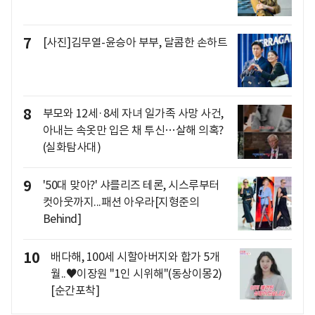
7
[사진]김무열-윤승아 부부, 달콤한 손하트
8
부모와 12세·8세 자녀 일가족 사망 사건,
아내는 속옷만 입은 채 투신…살해 의혹?
(실화탐사대)
9
'50대 맞아?' 샤를리즈 테론, 시스루부터
컷아웃까지...패션 아우라[지형준의
Behind]
10
배다해, 100세 시할아버지와 합가 5개
월..♥이장원 "1인 시위해"(동상이몽2)
[순간포착]