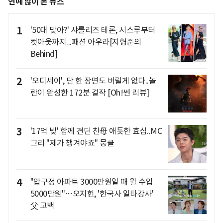
연예 많이 본 뉴스
1
'50대 맞아?' 샤를리즈 테론, 시스루부터
컷아웃까지...패션 아우라[지형준의
Behind]
2
'오디세이', 단 한 장면도 버릴게 없다..놀
란이 완성한 172분 걸작 [Oh!쎈 리뷰]
3
'17억 빚' 함께 견딘 친母 애틋한 효심..MC
그리 "제가 챙겨야죠" 뭉클
4
"압구정 아파트 3000만원일 때 월 수입
5000만원"…오지헌, '한국사 일타강사'
父 고백