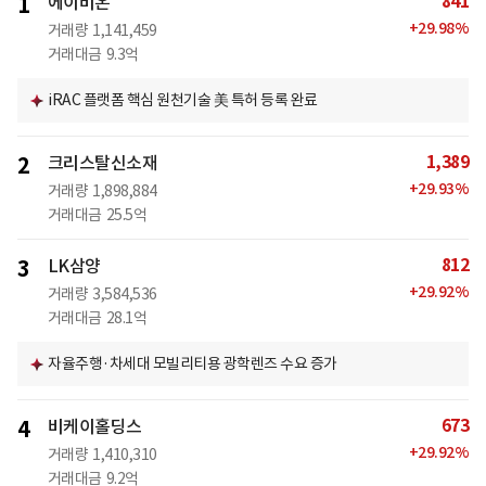
841
1
에이비온
+
29.98
%
거래량
1,141,459
거래대금
9.3억
iRAC 플랫폼 핵심 원천기술 美 특허 등록 완료
1,389
2
크리스탈신소재
+
29.93
%
거래량
1,898,884
거래대금
25.5억
812
3
LK삼양
+
29.92
%
거래량
3,584,536
거래대금
28.1억
자율주행·차세대 모빌리티용 광학렌즈 수요 증가
673
4
비케이홀딩스
+
29.92
%
거래량
1,410,310
거래대금
9.2억