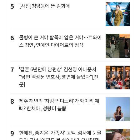
5
[사진]청담동에 뜬 김희애
6
물병이 큰 거야 팔뚝이 얇은 거야…트와이
스 정연, 연예인 다이어트의 정석
7
'결혼 6년만에 남편상' 김선영 아나운서
"남편 백성문 변호사, 영면에 들었다"[전
문]
8
제주 해변의 '차범근 며느리'가 왜이리 예
뻐? 한채아, 청량미 뿜뿜
9
한혜진, 숨겨온 '가족사' 고백..점사에 눈물