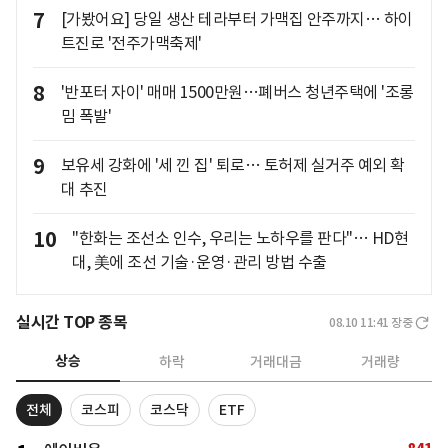
7
[가봤어요] 당일 생산 테라부터 가맥집 안주까지… 하이
트진로 '전주가맥축제'
8
'반포터 자이' 매매 1500만원…폐버스 청년주택에 '조롱
밈 폭발'
9
보유세 강화에 '세 낀 집' 퇴로… 토허제 실거주 예외 확
대 추진
10
"한화는 조선소 인수, 우리는 노하우를 판다"… HD현
대, 美에 조선 기술·운영·관리 방법 수출
실시간 TOP 종목
08.10 11:41
장중
상승
하락
거래대금
거래량
전체
코스피
코스닥
ETF