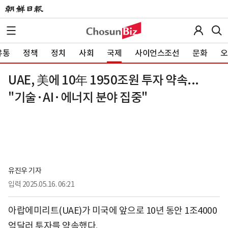
유통
정책
정치
사회
국제
사이언스조선
문화
오
UAE, 美에 10年 1950조원 투자 약속...
"기술·AI·에너지 분야 집중"
유진우 기자
입력
2025.05.16. 06:21
아랍에미리트(UAE)가 미국에 앞으로 10년 동안 1조4000
억달러 투자를 약속했다.