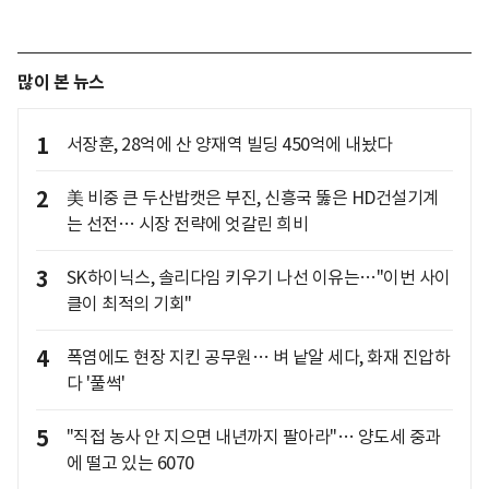
많이 본 뉴스
1
서장훈, 28억에 산 양재역 빌딩 450억에 내놨다
2
美 비중 큰 두산밥캣은 부진, 신흥국 뚫은 HD건설기계
는 선전… 시장 전략에 엇갈린 희비
3
SK하이닉스, 솔리다임 키우기 나선 이유는…"이번 사이
클이 최적의 기회"
4
폭염에도 현장 지킨 공무원… 벼 낱알 세다, 화재 진압하
다 '풀썩'
5
"직접 농사 안 지으면 내년까지 팔아라"… 양도세 중과
에 떨고 있는 6070