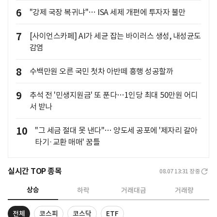
6
"강제 국장 복귀냐"… ISA 세제 개편에 투자자 불만
7
[사이언스카페] AI가 세균 잡는 바이러스 생성, 내성균도
감염
8
수백만원 오른 국민 첫차 아반떼 흥행 성공할까
9
추석 전 '민생지원금' 또 푼다…1인당 최대 50만원 어디
서 받나
10
"그 세금 절대 못 낸다"… 양도세 공포에 '제자리 갈아
타기·교환 매매' 꿈틀
실시간 TOP 종목
08.07 13:31
장중
상승
하락
거래대금
거래량
전체
코스피
코스닥
ETF