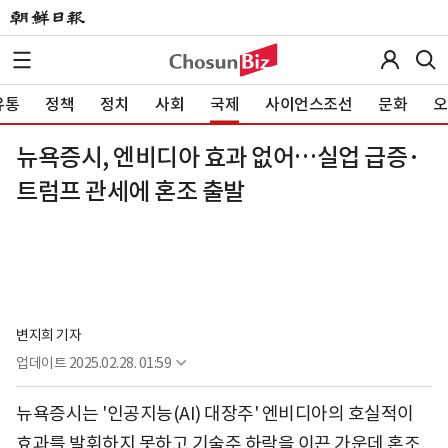
유통
정책
정치
사회
국제
사이언스조선
문화
오
뉴욕증시, 엔비디아 효과 없어…실업 급증·
트럼프 관세에 혼조 출발
변지희 기자
업데이트
2025.02.28. 01:59
뉴욕증시는 '인공지능(AI) 대장주' 엔비디아의 호실적이
효과를 발휘하지 못하고 기술주 하락을 이끈 가운데 혼조