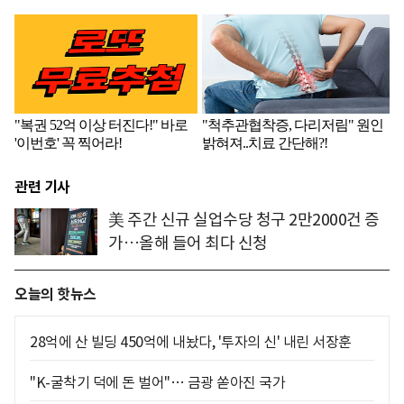
관련 기사
美 주간 신규 실업수당 청구 2만2000건 증
가…올해 들어 최다 신청
오늘의 핫뉴스
28억에 산 빌딩 450억에 내놨다, '투자의 신' 내린 서장훈
"K-굴착기 덕에 돈 벌어"… 금광 쏟아진 국가