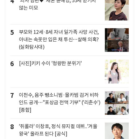
4
'의사 남편♥' 재혼 윤해영, 55세 믿기지
않는 미모
5
부모와 12세·8세 자녀 일가족 사망 사건,
아내는 속옷만 입은 채 투신…살해 의혹?
(실화탐사대)
6
[사진]키키 수이 '청량한 분위기'
7
이천수, 음주 뺑소니범·몰카범 검거 비하
인드 공개…"포상금 전액 기부" ('리춘수')
[종합]
8
'쥐롤라' 이창호, 정식 뮤지컬 데뷔..'겨울
왕국' 올라프 된다 [공식]