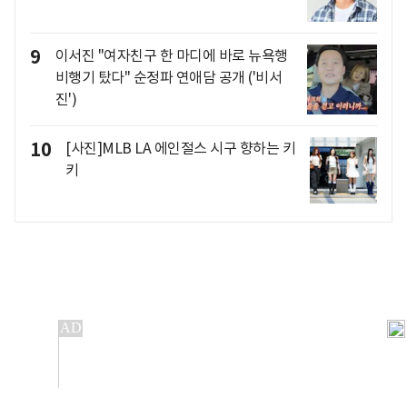
9
이서진 "여자친구 한 마디에 바로 뉴욕행
비행기 탔다" 순정파 연애담 공개 ('비서
진')
10
[사진]MLB LA 에인절스 시구 향하는 키
키
개인정보처리방침
앱설치(Android)