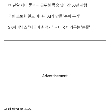
벼 낱알 세다 풀썩… 공무원 목숨 앗아간 60년 관행
국민 초토화 일도 아냐… AI가 만든 '수퍼 무기'
SK하이닉스 "지금이 최적기"… 미국서 키우는 '돈줄'
국제 많이 본 뉴스