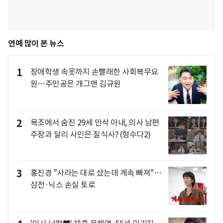
연예 많이 본 뉴스
1
장애학생 속옷까지 손빨래한 사회복무요
원…주인공은 개그맨 김규원
2
욕조에서 숨진 29세 만삭 아내, 의사 남편
주장과 달리 사인은 질식사? (형수다2)
3
홍진경 "사라는 대로 샀는데 계속 빠져"…
삼전·닉스 손실 토로