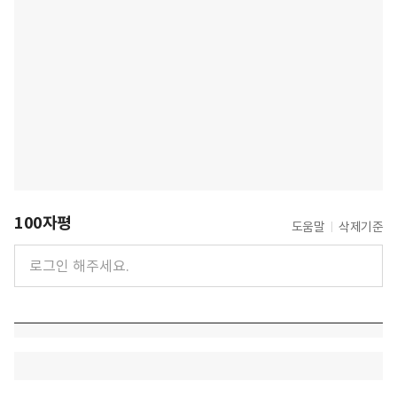
100자평
도움말
삭제기준