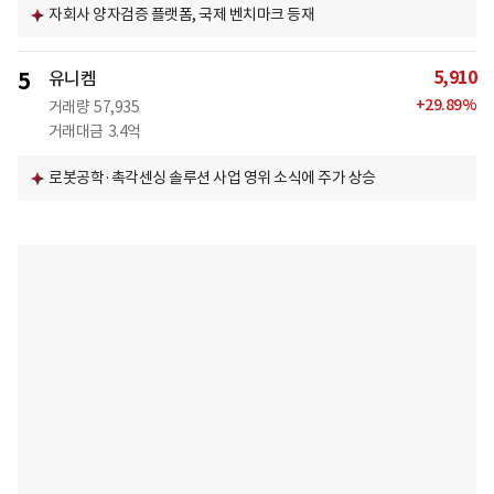
자회사 양자검증 플랫폼, 국제 벤치마크 등재
5,910
5
유니켐
+
29.89
%
거래량
57,935
거래대금
3.4억
로봇공학·촉각센싱 솔루션 사업 영위 소식에 주가 상승