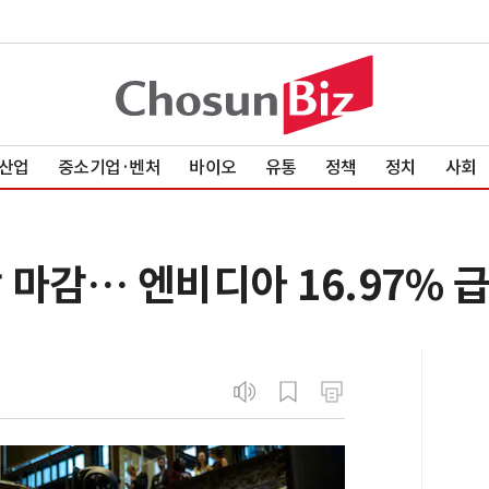
산업
중소기업·벤처
바이오
유통
정책
정치
사회
락 마감… 엔비디아 16.97% 