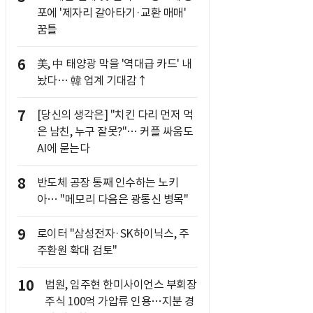
포에 '제자리 갈아타기·교환 매매'
꿈틀
6
美, 中 태양광 막을 '역대급 카드' 내
놨다… 韓 업계 기대감↑
7
[당신의 생각은] "치킨 다리 먼저 먹
은 남친, 누구 잘못?"… 커플 싸움도
AI에 묻는다
8
반도체 공장 통째 인수하는 노키
아… "메모리 다음은 광통신 병목"
9
로이터 "삼성전자·SK하이닉스, 주
주환원 확대 검토"
10
법원, 임주현 한미사이언스 부회장
주식 100억 가압류 인용…지분 경