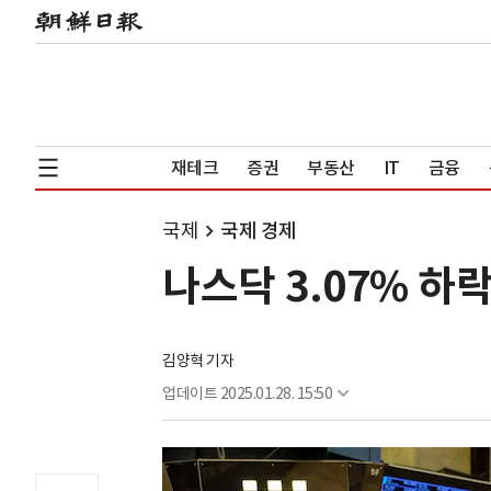
재테크
증권
부동산
IT
금융
국제
국제 경제
나스닥 3.07% 하
김양혁 기자
업데이트
2025.01.28. 15:50