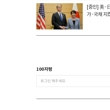
[줌인] 美·
가·국채 지
100자평