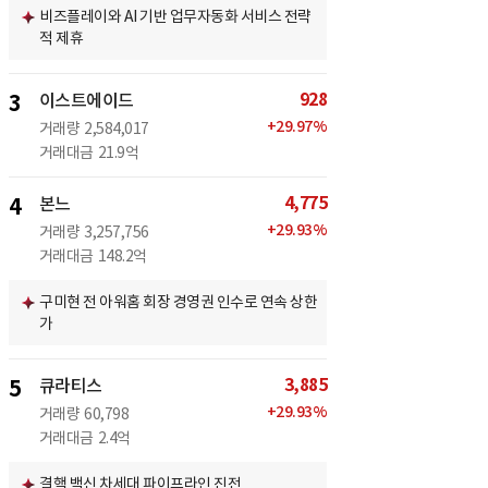
비즈플레이와 AI 기반 업무자동화 서비스 전략
적 제휴
928
3
이스트에이드
+
29.97
%
거래량
2,584,017
거래대금
21.9억
4,775
4
본느
+
29.93
%
거래량
3,257,756
거래대금
148.2억
구미현 전 아워홈 회장 경영권 인수로 연속 상한
가
3,885
5
큐라티스
+
29.93
%
거래량
60,798
거래대금
2.4억
결핵 백신 차세대 파이프라인 진전