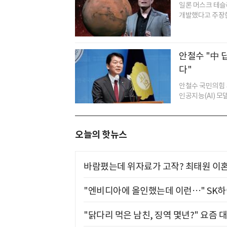
일론 머스크 테슬
개발했다고 주장한 
안철수 "中 
다"
안철수 국민의힘 의
인공지능(AI) 모
오늘의 핫뉴스
바람폈는데 위자료가 고작? 최태원 이혼
"엔비디아에 올인했는데 이런…" SK
"닭다리 먹은 남친, 징역 몇년?" 요즘 