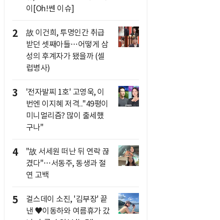
이[Oh!쎈 이슈]
2
故 이건희, 투명인간 취급
받던 셋째아들…어떻게 삼
성의 후계자가 됐을까 (셀
럽병사)
3
'전자발찌 1호' 고영욱, 이
번엔 이지혜 저격.."49평이
미니멀리즘? 많이 출세했
구나"
4
"故 서세원 떠난 뒤 연락 끊
겼다"…서동주, 동생과 절
연 고백
5
걸스데이 소진, '김부장' 끝
낸 ♥이동하와 여름휴가 갔