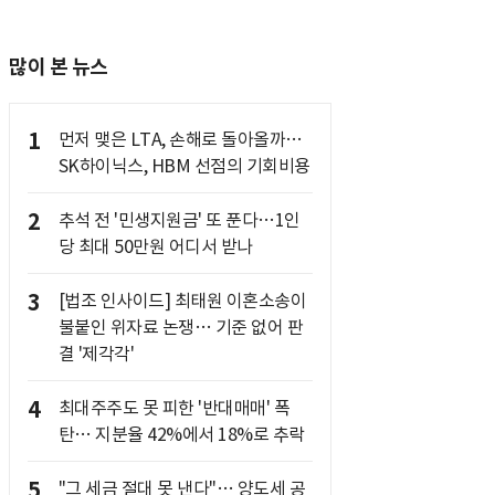
많이 본 뉴스
1
먼저 맺은 LTA, 손해로 돌아올까…
SK하이닉스, HBM 선점의 기회비용
2
추석 전 '민생지원금' 또 푼다…1인
당 최대 50만원 어디서 받나
3
[법조 인사이드] 최태원 이혼소송이
불붙인 위자료 논쟁… 기준 없어 판
결 '제각각'
4
최대주주도 못 피한 '반대매매' 폭
탄… 지분율 42%에서 18%로 추락
5
"그 세금 절대 못 낸다"… 양도세 공