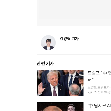
김양혁 기자
관련 기사
트럼프 "中 
돼"
도널드 트럼프 대통
k)가 개발한 인공지
'中 딥시크 