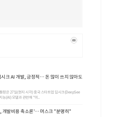
딥시크 AI 개발, 긍정적… 돈 많이 쓰지 않아도
령은 27일(현지 시각) 중국 스타트업 딥시크(DeepSee
능(AI) 모델과 관련해 "미...
AI, 개발비용 축소론'… 머스크 "분명히"