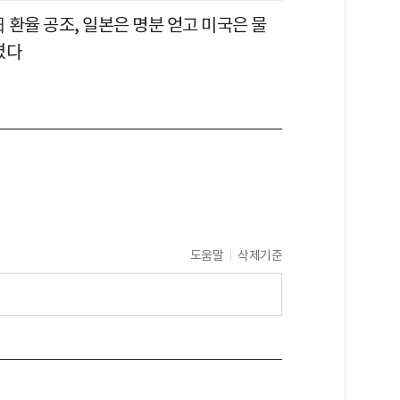
日 환율 공조, 일본은 명분 얻고 미국은 물
켰다
도움말
삭제기준