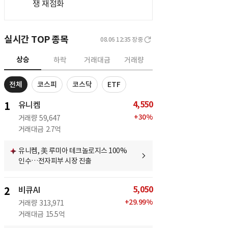
쟁 재점화
실시간 TOP 종목
08.06 12:35
장중
상승
하락
거래대금
거래량
전체
코스피
코스닥
ETF
4,550
1
유니켐
+
30
%
거래량
59,647
거래대금
2.7억
유니켐, 美 루미아 테크놀로지스 100%
인수…전자피부 시장 진출
5,050
2
비큐AI
+
29.99
%
거래량
313,971
거래대금
15.5억