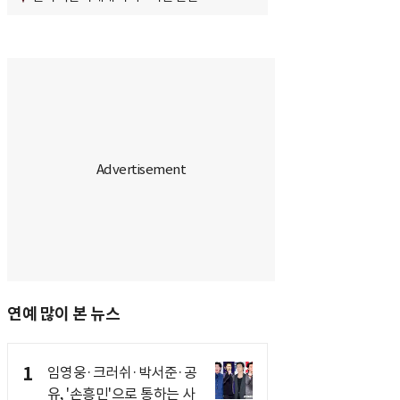
연예 많이 본 뉴스
1
임영웅·크러쉬·박서준·공
유, '손흥민'으로 통하는 사