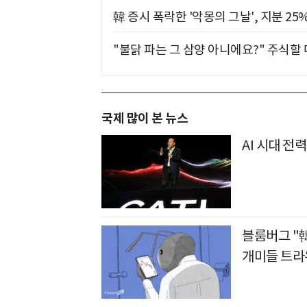
韓 증시 폭락한 '악몽의 그날', 지분 2
"불닭 파는 그 삼양 아니에요?" 주식할
국제 많이 본 뉴스
AI 시대 전
블룸버그 "韓
개미들 트라