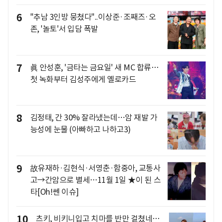
6
"추남 3인방 뭉쳤다"..이상준·조째즈·오
존, '놀토'서 입담 폭발
7
眞 안성훈, '금타는 금요일' 새 MC 합류…
첫 녹화부터 김성주에게 옐로카드
8
김정태, 간 30% 잘라냈는데…암 재발 가
능성에 눈물 (아빠하고 나하고3)
9
故유재하·김현식·서영춘·함중아, 교통사
고→간암으로 별세…11월 1일 ★이 된 스
타[Oh!쎈 이슈]
10
츠키, 비키니입고 치마를 반만 걸쳤네…