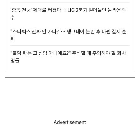
'중동 천궁' 제대로 터졌다… LIG 2분기 벌어들인 놀라운 액
수
"스타벅스 진짜 안 가나?"… 탱크데이 논란 후 바뀐 결제 순
위
"불닭 파는 그 삼양 아니에요?" 주식할 때 주의해야 할 회사
명들