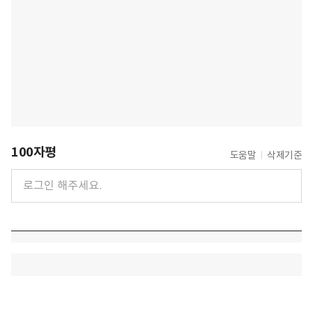
100자평
도움말
삭제기준