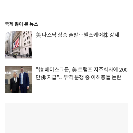
국제 많이 본 뉴스
美 나스닥 상승 출발…헬스케어株 강세
"韓 베이스그룹, 美 트럼프 지주회사에 200
만佛 지급"... 무역 분쟁 중 이해충돌 논란