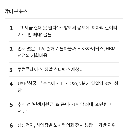
많이 본 뉴스
1
"그 세금 절대 못 낸다"… 양도세 공포에 '제자리 갈아타
기·교환 매매' 꿈틀
2
먼저 맺은 LTA, 손해로 돌아올까… SK하이닉스, HBM
선점의 기회비용
3
투썸플레이스, 정말 스타벅스 제쳤나
4
UAE '천궁Ⅱ' 수출에… LIG D&A, 2분기 영업익 30% 성
장
5
추석 전 '민생지원금' 또 푼다…1인당 최대 50만원 어디
서 받나
6
삼성전자, 사업장별 노사협의회 전사 통합… 과반 지위