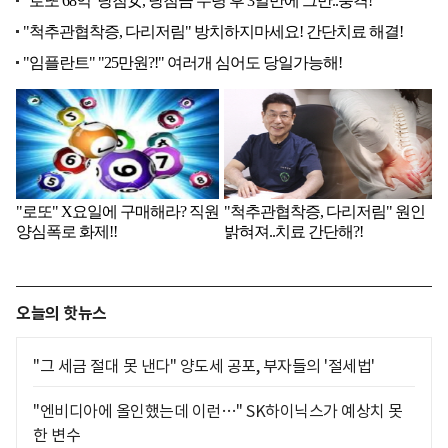
오늘의 핫뉴스
"그 세금 절대 못 낸다" 양도세 공포, 부자들의 '절세법'
"엔비디아에 올인했는데 이런…" SK하이닉스가 예상치 못
한 변수