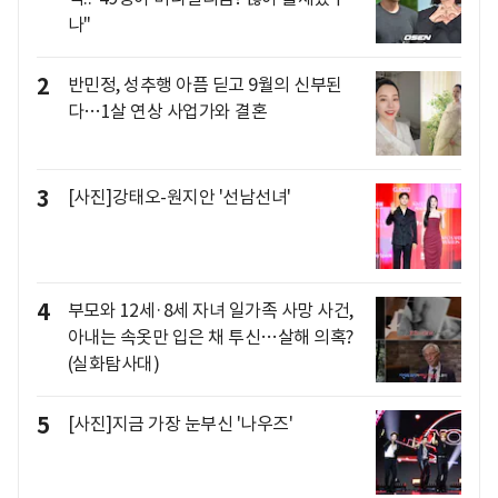
나"
2
반민정, 성추행 아픔 딛고 9월의 신부된
다…1살 연상 사업가와 결혼
3
[사진]강태오-원지안 '선남선녀'
4
부모와 12세·8세 자녀 일가족 사망 사건,
아내는 속옷만 입은 채 투신…살해 의혹?
(실화탐사대)
5
[사진]지금 가장 눈부신 '나우즈'