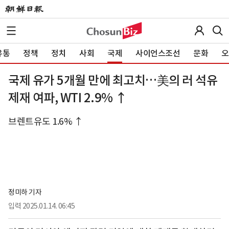
유통
정책
정치
사회
국제
사이언스조선
문화
오
국제 유가 5개월 만에 최고치…美의 러 석유
제재 여파, WTI 2.9% ↑
브렌트유도 1.6% ↑
정미하 기자
입력
2025.01.14. 06:45