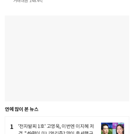
거래대금
148.4억
연예 많이 본 뉴스
1
'전자발찌 1호' 고영욱, 이번엔 이지혜 저
격.."49평이 미니멀리즘? 많이 출세했구