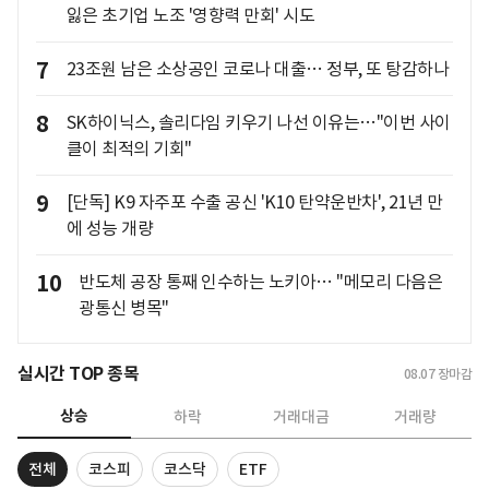
잃은 초기업 노조 '영향력 만회' 시도
7
23조원 남은 소상공인 코로나 대출… 정부, 또 탕감하나
8
SK하이닉스, 솔리다임 키우기 나선 이유는…"이번 사이
클이 최적의 기회"
9
[단독] K9 자주포 수출 공신 'K10 탄약운반차', 21년 만
에 성능 개량
10
반도체 공장 통째 인수하는 노키아… "메모리 다음은
광통신 병목"
실시간 TOP 종목
08.07
장마감
상승
하락
거래대금
거래량
전체
코스피
코스닥
ETF