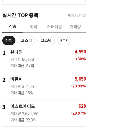
실시간 TOP 종목
08.07
장마감
상승
하락
거래대금
거래량
전체
코스피
코스닥
ETF
4,550
1
유니켐
+
30
%
거래량
60,138
거래대금
2.7억
5,050
2
비큐AI
+
29.99
%
거래량
324,951
거래대금
16억
928
3
이스트에이드
+
29.97
%
거래량
2,620,951
거래대금
22.3억