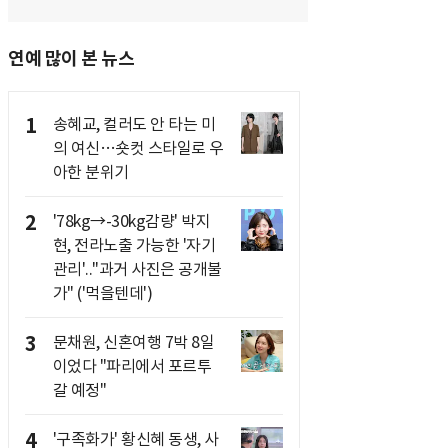
연예 많이 본 뉴스
1
송혜교, 컬러도 안 타는 미
의 여신…숏컷 스타일로 우
아한 분위기
2
'78kg→-30kg감량' 박지
현, 전라노출 가능한 '자기
관리'.."과거 사진은 공개불
가" ('먹을텐데')
3
문채원, 신혼여행 7박 8일
이었다 "파리에서 포르투
갈 예정"
4
'구족화가' 황신혜 동생, 사