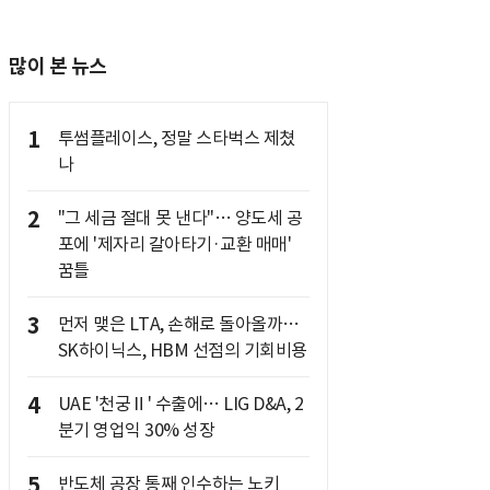
많이 본 뉴스
1
투썸플레이스, 정말 스타벅스 제쳤
나
2
"그 세금 절대 못 낸다"… 양도세 공
포에 '제자리 갈아타기·교환 매매'
꿈틀
3
먼저 맺은 LTA, 손해로 돌아올까…
SK하이닉스, HBM 선점의 기회비용
4
UAE '천궁Ⅱ' 수출에… LIG D&A, 2
분기 영업익 30% 성장
5
반도체 공장 통째 인수하는 노키