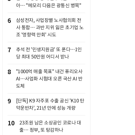
아… "메모리 다음은 광통신 병목"
6
삼성전자, 사업장별 노사협의회 전
사 통합… 과반 지위 잃은 초기업 노
조 '영향력 만회' 시도
7
추석 전 '민생지원금' 또 푼다…1인
당 최대 50만원 어디서 받나
8
"1000억 매출 목표" 내건 퓨리오사
AI…사업화 시험대 오른 국산 AI 반
도체
9
[단독] K9 자주포 수출 공신 'K10 탄
약운반차', 21년 만에 성능 개량
10
23조원 남은 소상공인 코로나 대
출… 정부, 또 탕감하나