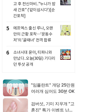
고 후 전신마비.."누나가 밤
새 간호" ('같이삽시다')[순
간포착]
5
에프엑스 출신 루나, 오랜
만의 근황 포착…'운동수
저'의 '골때녀' 전격 합류
6
소녀시대 윤아, 티파니와
만났다..오늘(30일) 기다리
던 투샷 공개