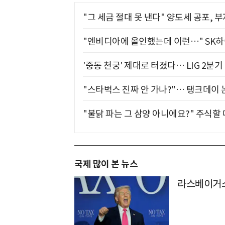
"그 세금 절대 못 낸다" 양도세 공포, 
"엔비디아에 올인했는데 이런…" SK
'중동 천궁' 제대로 터졌다… LIG 2분
"스타벅스 진짜 안 가나?"… 탱크데이 
"불닭 파는 그 삼양 아니에요?" 주식할
국제 많이 본 뉴스
라스베이거스 