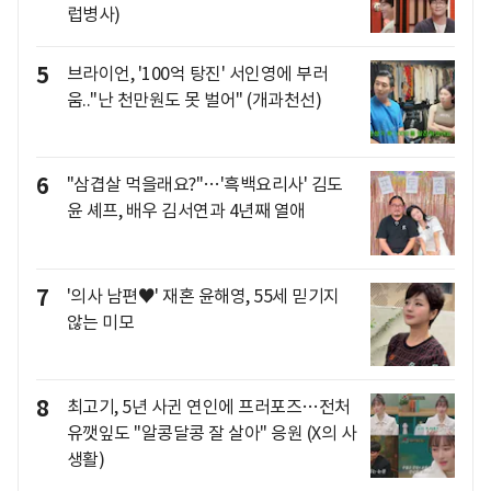
럽병사)
5
브라이언, '100억 탕진' 서인영에 부러
움.."난 천만원도 못 벌어" (개과천선)
6
"삼겹살 먹을래요?"…'흑백요리사' 김도
윤 셰프, 배우 김서연과 4년째 열애
7
'의사 남편♥' 재혼 윤해영, 55세 믿기지
않는 미모
8
최고기, 5년 사귄 연인에 프러포즈…전처
유깻잎도 "알콩달콩 잘 살아" 응원 (X의 사
생활)