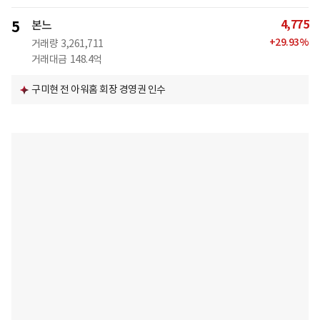
4,775
5
본느
+
29.93
%
거래량
3,261,711
거래대금
148.4억
구미현 전 아워홈 회장 경영권 인수