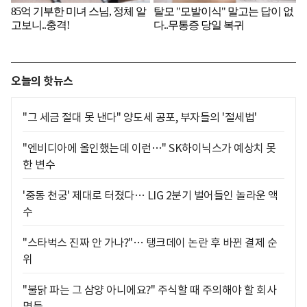
오늘의 핫뉴스
"그 세금 절대 못 낸다" 양도세 공포, 부자들의 '절세법'
"엔비디아에 올인했는데 이런…" SK하이닉스가 예상치 못
한 변수
'중동 천궁' 제대로 터졌다… LIG 2분기 벌어들인 놀라운 액
수
"스타벅스 진짜 안 가나?"… 탱크데이 논란 후 바뀐 결제 순
위
"불닭 파는 그 삼양 아니에요?" 주식할 때 주의해야 할 회사
명들