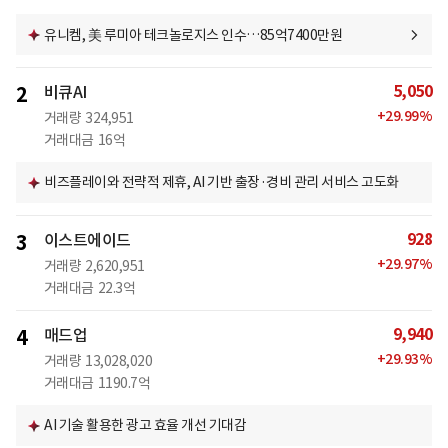
유니켐, 美 루미아 테크놀로지스 인수…85억7400만원
5,050
2
비큐AI
+
29.99
%
거래량
324,951
거래대금
16억
비즈플레이와 전략적 제휴, AI 기반 출장·경비 관리 서비스 고도화
928
3
이스트에이드
+
29.97
%
거래량
2,620,951
거래대금
22.3억
9,940
4
매드업
+
29.93
%
거래량
13,028,020
거래대금
1190.7억
AI 기술 활용한 광고 효율 개선 기대감