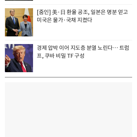
[줌인] 美·日 환율 공조, 일본은 명분 얻고
미국은 물가·국채 지켰다
경제 압박 이어 지도층 분열 노린다… 트럼
프, 쿠바 비밀 TF 구성