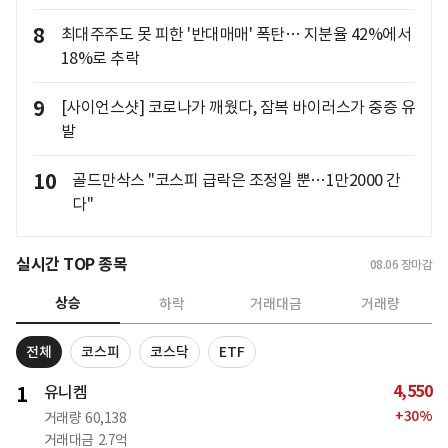
8
최대주주도 못 피한 '반대매매' 폭탄… 지분율 42%에서
18%로 추락
9
[사이언스샷] 코로나가 깨웠다, 잠복 바이러스가 중증 유
발
10
골드만삭스 "코스피 급락은 조정일 뿐…1만2000 간
다"
실시간 TOP 종목
08.06
장마감
상승
하락
거래대금
거래량
전체
코스피
코스닥
ETF
4,550
1
유니켐
+
30
%
거래량
60,138
거래대금
2.7억