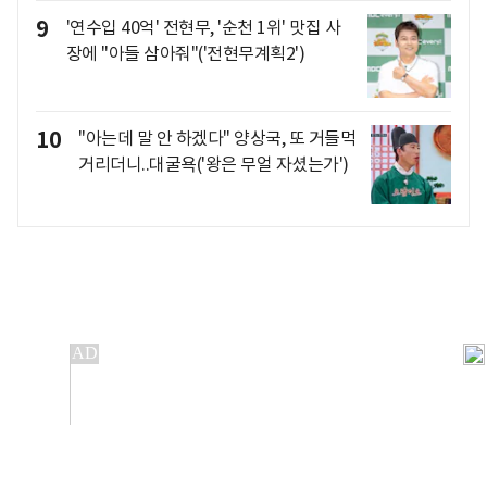
9
'연수입 40억' 전현무, '순천 1위' 맛집 사
장에 "아들 삼아줘"('전현무계획2')
10
"아는데 말 안 하겠다" 양상국, 또 거들먹
거리더니..대굴욕('왕은 무얼 자셨는가')
개인정보처리방침
앱설치(Android)
본 사이트의 주가 시세정보는 정보 제공 목적이며, 오류가