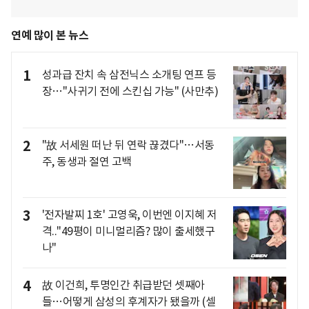
연예 많이 본 뉴스
1
성과급 잔치 속 삼전닉스 소개팅 연프 등
장…"사귀기 전에 스킨십 가능" (사만추)
2
"故 서세원 떠난 뒤 연락 끊겼다"…서동
주, 동생과 절연 고백
3
'전자발찌 1호' 고영욱, 이번엔 이지혜 저
격.."49평이 미니멀리즘? 많이 출세했구
나"
4
故 이건희, 투명인간 취급받던 셋째아
들…어떻게 삼성의 후계자가 됐을까 (셀