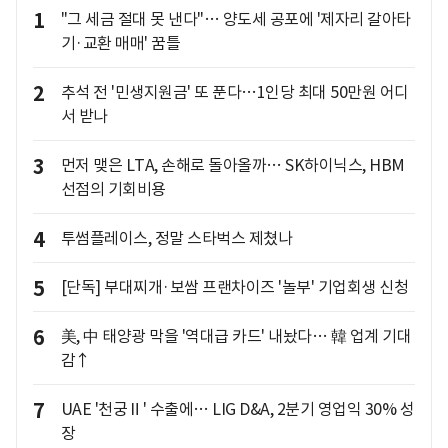
1
"그 세금 절대 못 낸다"… 양도세 공포에 '제자리 갈아타
기·교환 매매' 꿈틀
2
추석 전 '민생지원금' 또 푼다…1인당 최대 50만원 어디
서 받나
3
먼저 맺은 LTA, 손해로 돌아올까… SK하이닉스, HBM
선점의 기회비용
4
투썸플레이스, 정말 스타벅스 제쳤나
5
[단독] 부대찌개·보쌈 프랜차이즈 '놀부' 기업회생 신청
6
美, 中 태양광 막을 '역대급 카드' 내놨다… 韓 업계 기대
감↑
7
UAE '천궁Ⅱ' 수출에… LIG D&A, 2분기 영업익 30% 성
장