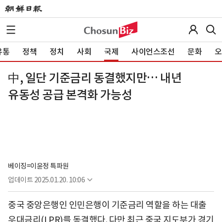
유통
정책
정치
사회
국제
사이언스조선
문화
오
中, 일단 기준금리 동결했지만… 내년
유동성 공급 본격화 가능성
베이징=이윤정 특파원
업데이트
2025.01.20. 10:06
중국 중앙은행인 인민은행이 기준금리 역할을 하는 대출
우대금리(LPR)를 동결했다. 다만 최근 중국 지도부가 경기