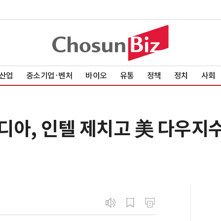
산업
중소기업·벤처
바이오
유통
정책
정치
사회
디아, 인텔 제치고 美 다우지