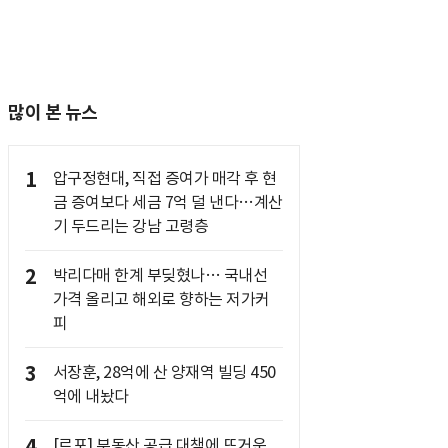
많이 본 뉴스
1
압구정현대, 직접 증여가 매각 후 현
금 증여보다 세금 7억 덜 낸다…계산
기 두드리는 강남 고령층
2
박리다매 한계 부딪혔나… 국내선
가격 올리고 해외로 향하는 저가커
피
3
서장훈, 28억에 산 양재역 빌딩 450
억에 내놨다
4
[르포] 부동산 공급 대책에 뜨거운