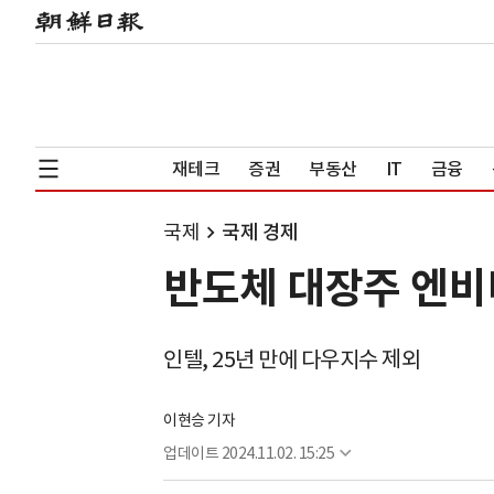
재테크
증권
부동산
IT
금융
국제
국제 경제
반도체 대장주 엔비
인텔, 25년 만에 다우지수 제외
이현승 기자
업데이트
2024.11.02. 15:25