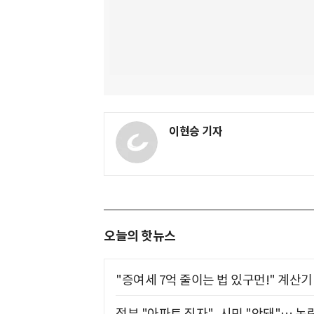
이현승 기자
오늘의 핫뉴스
"증여세 7억 줄이는 법 있구먼!" 계산
정부 "아파트 짓자", 시민 "안돼"… 논란