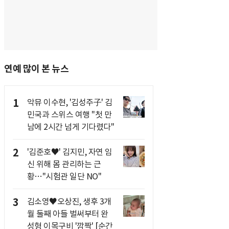
연예 많이 본 뉴스
1
악뮤 이수현, '김성주子' 김
민국과 스위스 여행 "첫 만
남에 2시간 넘게 기다렸다"
2
'김준호♥' 김지민, 자연 임
신 위해 몸 관리하는 근
황…"시험관 일단 NO"
3
김소영♥오상진, 생후 3개
월 둘째 아들 벌써부터 완
성형 이목구비 '깜짝' [순간