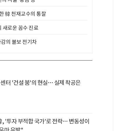
위한 韓 천재교수의 통찰
의 새로운 꼼수 진료
차감의 볼보 전기차
터센터 '건설 붐'의 현실… 실제 착공은
, '투자 부적합 국가'로 전락… 변동성이
우마 유발"