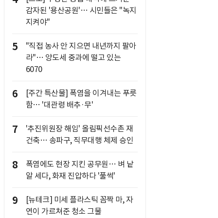
감자된 '용산공원'… 시민들은 "녹지
지켜야"
5
"직접 농사 안 지으면 내년까지 팔아
라"… 양도세 중과에 떨고 있는
6070
6
[주간 특산물] 폭염을 이겨내는 푸릇
함… '대관령 배추·무'
7
'추진위원장 해임' 올림픽선수촌 재
건축… 송파구, 직무대행 체제 승인
8
폭염에도 현장 지킨 공무원… 벼 낱
알 세다, 화재 진압하다 '풀썩'
9
[뉴테크] 미세 플라스틱 꼼짝 마, 자
연이 가르쳐준 청소 그물