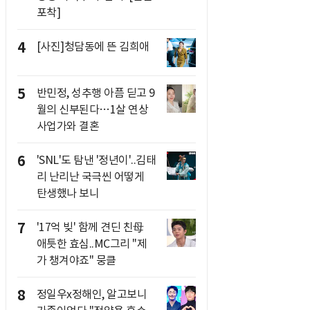
포착]
4
[사진]청담동에 뜬 김희애
5
반민정, 성추행 아픔 딛고 9
월의 신부된다…1살 연상
사업가와 결혼
6
'SNL'도 탐낸 '정년이'..김태
리 난리난 국극씬 어떻게
탄생했나 보니
7
'17억 빚' 함께 견딘 친母
애틋한 효심..MC그리 "제
가 챙겨야죠" 뭉클
8
정일우x정해인, 알고보니