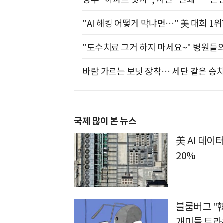
"AI 해킹 어떻게 막냐면…" 美 대회 1
"도수치료 그거 하지 마세요~" 병원들
바람 가르는 보닛 장착… 세단 같은 승
국제 많이 본 뉴스
美 AI 데이
20%
블룸버그 "韓
개미들 트라