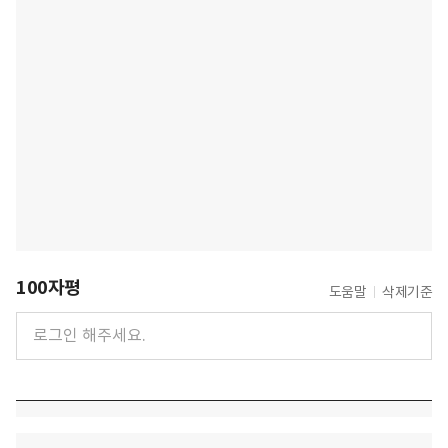
100자평
도움말
삭제기준