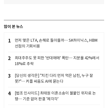
많이 본 뉴스
1
먼저 맺은 LTA, 손해로 돌아올까… SK하이닉스, HBM
선점의 기회비용
2
최대주주도 못 피한 '반대매매' 폭탄… 지분율 42%에서
18%로 추락
3
[당신의 생각은] "치킨 다리 먼저 먹은 남친, 누구 잘
못?"… 커플 싸움도 AI에 묻는다
4
[법조 인사이드] 최태원 이혼소송이 불붙인 위자료 논
쟁… 기준 없어 판결 '제각각'