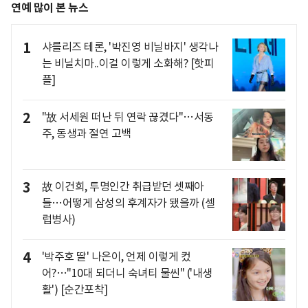
연예 많이 본 뉴스
1
샤를리즈 테론, '박진영 비닐바지' 생각나
는 비닐치마..이걸 이렇게 소화해? [핫피
플]
2
"故 서세원 떠난 뒤 연락 끊겼다"…서동
주, 동생과 절연 고백
3
故 이건희, 투명인간 취급받던 셋째아
들…어떻게 삼성의 후계자가 됐을까 (셀
럽병사)
4
'박주호 딸' 나은이, 언제 이렇게 컸
어?…"10대 되더니 숙녀티 물씬" ('내생
활') [순간포착]