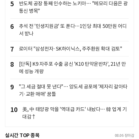
5
반도체 공장 통째 인수하는 노키아… "메모리 다음은 광
통신 병목"
6
추석 전 '민생지원금' 또 푼다…1인당 최대 50만원 어디
서 받나
7
로이터 "삼성전자·SK하이닉스, 주주환원 확대 검토"
8
[단독] K9 자주포 수출 공신 'K10 탄약운반차', 21년 만
에 성능 개량
9
"그 세금 절대 못 낸다"… 양도세 공포에 '제자리 갈아타
기·교환 매매' 꿈틀
10
美, 中 태양광 막을 '역대급 카드' 내놨다… 韓 업계 기
대감↑
실시간 TOP 종목
08.06
장마감