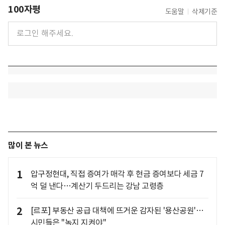
100자평
도움말
삭제기준
많이 본 뉴스
1
압구정현대, 직접 증여가 매각 후 현금 증여보다 세금 7
억 덜 낸다…계산기 두드리는 강남 고령층
2
[르포] 부동산 공급 대책에 뜨거운 감자된 '용산공원'…
시민들은 "녹지 지켜야"