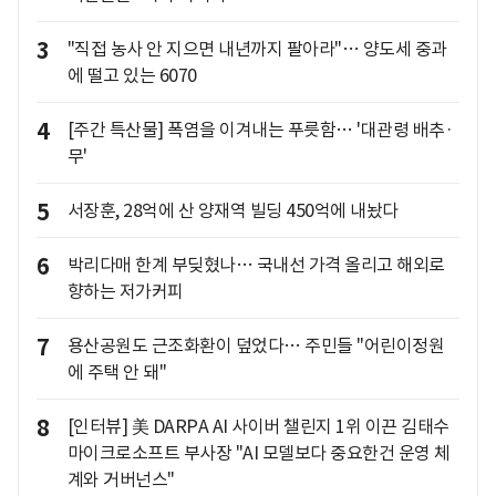
3
"직접 농사 안 지으면 내년까지 팔아라"… 양도세 중과
에 떨고 있는 6070
4
[주간 특산물] 폭염을 이겨내는 푸릇함… '대관령 배추·
무'
5
서장훈, 28억에 산 양재역 빌딩 450억에 내놨다
6
박리다매 한계 부딪혔나… 국내선 가격 올리고 해외로
향하는 저가커피
7
용산공원도 근조화환이 덮었다… 주민들 "어린이정원
에 주택 안 돼"
8
[인터뷰] 美 DARPA AI 사이버 챌린지 1위 이끈 김태수
마이크로소프트 부사장 "AI 모델보다 중요한건 운영 체
계와 거버넌스"