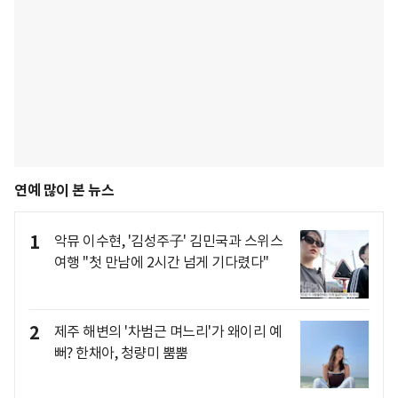
연예 많이 본 뉴스
1
악뮤 이수현, '김성주子' 김민국과 스위스
여행 "첫 만남에 2시간 넘게 기다렸다"
2
제주 해변의 '차범근 며느리'가 왜이리 예
뻐? 한채아, 청량미 뿜뿜