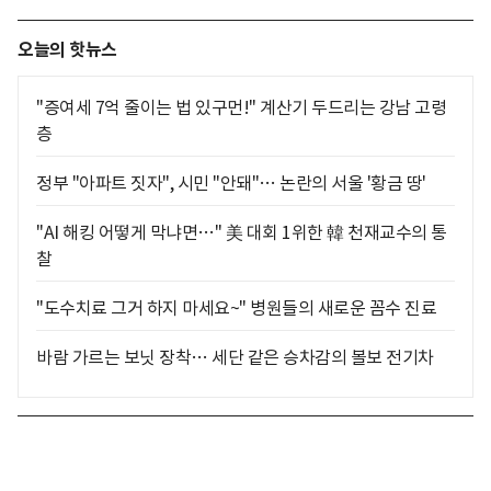
오늘의 핫뉴스
"증여세 7억 줄이는 법 있구먼!" 계산기 두드리는 강남 고령
층
정부 "아파트 짓자", 시민 "안돼"… 논란의 서울 '황금 땅'
"AI 해킹 어떻게 막냐면…" 美 대회 1위한 韓 천재교수의 통
찰
"도수치료 그거 하지 마세요~" 병원들의 새로운 꼼수 진료
바람 가르는 보닛 장착… 세단 같은 승차감의 볼보 전기차