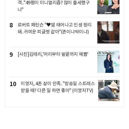
격.."49평이 미니멀리즘? 많이 출세했구
나"
8
로버트 패틴슨 "♥딸 태어나고 인생 정리
돼..귀여운 피글렛 같아"(존이냐박이냐)
9
[사진]김태리,'머리부터 발끝까지 예쁨'
10
이영자, 4촌 살이 만족.."방송일 스트레스
받을 때? 다른 일 하면 좋아" (이영자TV)