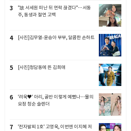
3
"故 서세원 떠난 뒤 연락 끊겼다"…서동
주, 동생과 절연 고백
4
[사진]김무열-윤승아 부부, 달콤한 손하트
5
[사진]청담동에 뜬 김희애
6
'려욱♥' 아리, 골반 이렇게 예뻤나…물의
요정 청순 슬렌더
7
'전자발찌 1호' 고영욱, 이번엔 이지혜 저