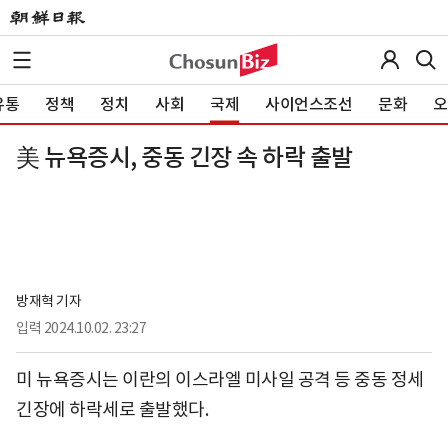
유통
정책
정치
사회
국제
사이언스조선
문화
오
美 뉴욕증시, 중동 긴장 속 하락 출발
방재혁 기자
입력
2024.10.02. 23:27
미 뉴욕증시는 이란의 이스라엘 미사일 공격 등 중동 정세
긴장에 하락세로 출발했다.