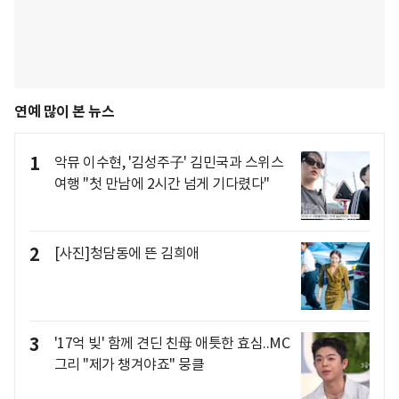
연예 많이 본 뉴스
1
악뮤 이수현, '김성주子' 김민국과 스위스
여행 "첫 만남에 2시간 넘게 기다렸다"
2
[사진]청담동에 뜬 김희애
3
'17억 빚' 함께 견딘 친母 애틋한 효심..MC
그리 "제가 챙겨야죠" 뭉클