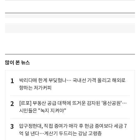
많이 본 뉴스
1
박리다매 한계 부딪혔나… 국내선 가격 올리고 해외로
향하는 저가커피
2
[르포] 부동산 공급 대책에 뜨거운 감자된 '용산공원'…
시민들은 "녹지 지켜야"
3
압구정현대, 직접 증여가 매각 후 현금 증여보다 세금 7
억 덜 낸다…계산기 두드리는 강남 고령층