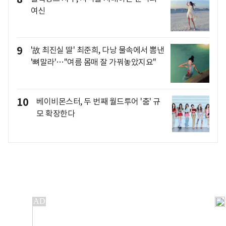
여신
9
'故 최진실 딸' 최준희, 다낭 물속에서 뽐낸
'뼈말라'…"여름 몸매 잘 가꿔놓았지요"
10
베이비몬스터, 두 번째 월드투어 '춤' 규
모 확장한다