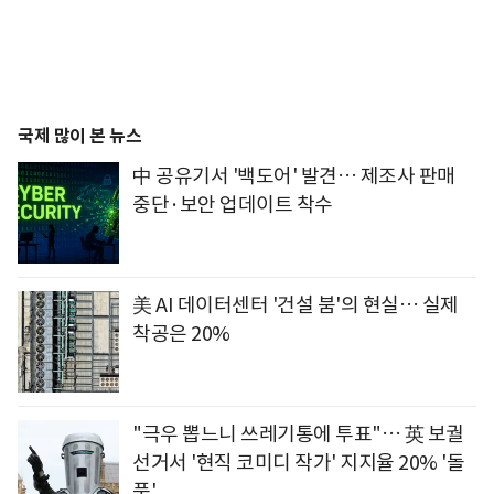
국제 많이 본 뉴스
中 공유기서 '백도어' 발견… 제조사 판매
중단·보안 업데이트 착수
美 AI 데이터센터 '건설 붐'의 현실… 실제
착공은 20%
"극우 뽑느니 쓰레기통에 투표"… 英 보궐
선거서 '현직 코미디 작가' 지지율 20% '돌
풍'