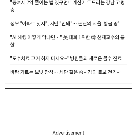
"증여세 7억 줄이는 법 있구먼!" 계산기 두드리는 강남 고령
층
정부 "아파트 짓자", 시민 "안돼"… 논란의 서울 '황금 땅'
"AI 해킹 어떻게 막냐면…" 美 대회 1위한 韓 천재교수의 통
찰
"도수치료 그거 하지 마세요~" 병원들의 새로운 꼼수 진료
바람 가르는 보닛 장착… 세단 같은 승차감의 볼보 전기차