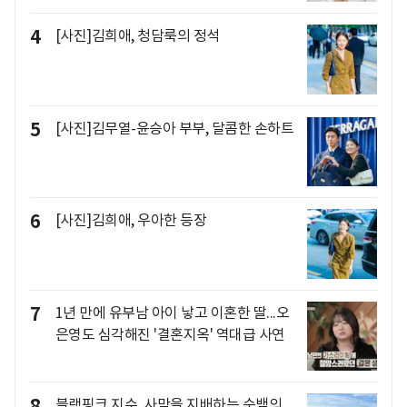
4
[사진]김희애, 청담룩의 정석
5
[사진]김무열-윤승아 부부, 달콤한 손하트
6
[사진]김희애, 우아한 등장
7
1년 만에 유부남 아이 낳고 이혼한 딸...오
은영도 심각해진 '결혼지옥' 역대급 사연
8
블랙핑크 지수, 사막을 지배하는 순백의