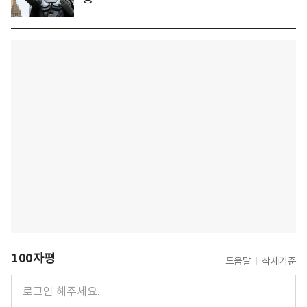
100자평
도움말
삭제기준