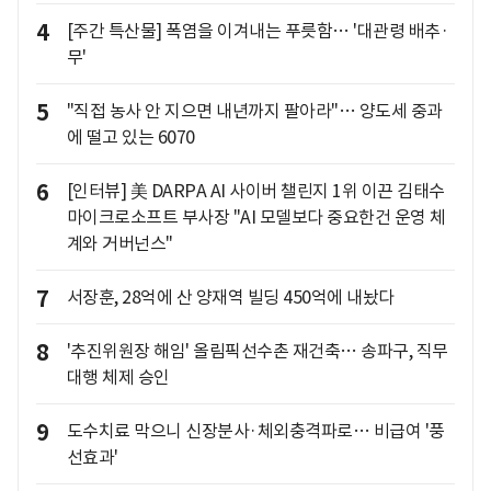
4
[주간 특산물] 폭염을 이겨내는 푸릇함… '대관령 배추·
무'
5
"직접 농사 안 지으면 내년까지 팔아라"… 양도세 중과
에 떨고 있는 6070
6
[인터뷰] 美 DARPA AI 사이버 챌린지 1위 이끈 김태수
마이크로소프트 부사장 "AI 모델보다 중요한건 운영 체
계와 거버넌스"
7
서장훈, 28억에 산 양재역 빌딩 450억에 내놨다
8
'추진위원장 해임' 올림픽선수촌 재건축… 송파구, 직무
대행 체제 승인
9
도수치료 막으니 신장분사·체외충격파로… 비급여 '풍
선효과'