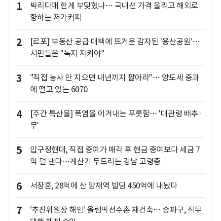
1
박리다매 한계 부딪혔나… 국내선 가격 올리고 해외로
향하는 저가커피
2
[르포] 부동산 공급 대책에 뜨거운 감자된 '용산공원'…
시민들은 "녹지 지켜야"
3
"직접 농사 안 지으면 내년까지 팔아라"… 양도세 중과
에 떨고 있는 6070
4
[주간 특산물] 폭염을 이겨내는 푸릇함… '대관령 배추·
무'
5
압구정현대, 직접 증여가 매각 후 현금 증여보다 세금 7
억 덜 낸다…계산기 두드리는 강남 고령층
6
서장훈, 28억에 산 양재역 빌딩 450억에 내놨다
7
'추진위원장 해임' 올림픽선수촌 재건축… 송파구, 직무