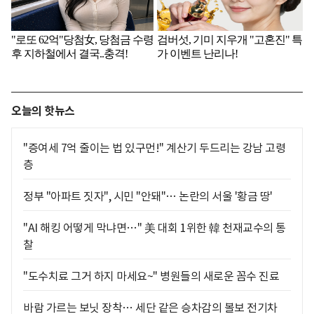
오늘의 핫뉴스
"증여세 7억 줄이는 법 있구먼!" 계산기 두드리는 강남 고령
층
정부 "아파트 짓자", 시민 "안돼"… 논란의 서울 '황금 땅'
"AI 해킹 어떻게 막냐면…" 美 대회 1위한 韓 천재교수의 통
찰
"도수치료 그거 하지 마세요~" 병원들의 새로운 꼼수 진료
바람 가르는 보닛 장착… 세단 같은 승차감의 볼보 전기차