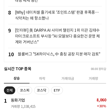
대행 체제 승인
8
[Why] 네이처셀 줄기세포 '조인트스템' 판결 후폭풍…
식약처는 왜 항소했나
9
[인터뷰] 美 DARPA AI 사이버 챌린지 1위 이끈 김태수
마이크로소프트 부사장 "AI 모델보다 중요한건 운영 체
계와 거버넌스"
10
블룸버그 "SK하이닉스, 中 충칭 공장 지분 매각 검토"
실시간 TOP 종목
08.08
장마감
상승
하락
거래대금
거래량
전체
코스피
코스닥
ETF
8,060
1
동화기업
+
30
%
거래량
1,338,415