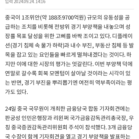
입력
2024.09.24. 14:16
중국이 1조위안(약 188조9700억원) 규모의 유동성을 공
급하는 조치를 비롯해 전방위 경기 부양책을 내놓으며 성
장률 목표 달성을 위한 고삐를 바짝 조이고 있다. 디플레이
션(경기 침체 속 물가 하락)과 내수 부진, 부동산 침체 등 발
목을 잡고 있는 요인들을 빠르게 떨쳐내겠다는 것이다. 하
지만 이에 대한 시장의 평가는 엇갈린다. 이번 부양책 덕에
연말로 갈수록 회복 모멘텀이 살아날 것이라는 시각이 있
는 반면, 경기 부진을 뿌리뽑기엔 여전히 역부족이라는 평
가도 있다.
24일 중국 국무원이 개최한 금융당국 합동 기자회견에는
판궁성 인민은행장과 리윈쩌 국가금융감독관리총국장, 우
칭 중국증권감독관리위원회 주석이 참석했다. 3개 금융당
국 수장이 함께 기자회견을 열고 경기 부양책을 발표하는