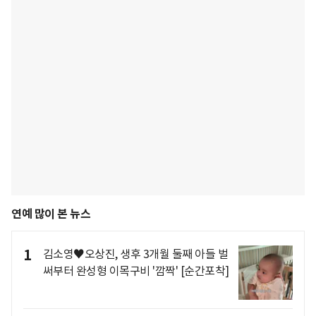
연예 많이 본 뉴스
1
김소영♥오상진, 생후 3개월 둘째 아들 벌
써부터 완성형 이목구비 '깜짝' [순간포착]