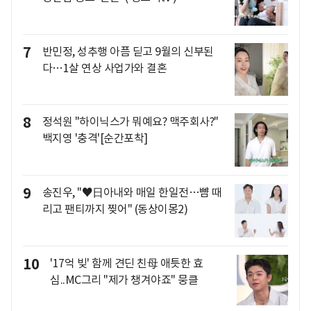
7
반민정, 성추행 아픔 딛고 9월의 신부된
다…1살 연상 사업가와 결혼
8
정석원 "하이닉스가 뭐예요? 맥주회사?"
백지영 '충격'[순간포착]
9
송진우, "♥日아내와 매일 한일전…뺨 때
리고 팬티까지 찢어" (동상이몽2)
10
'17억 빚' 함께 견딘 친母 애틋한 효
심..MC그리 "제가 챙겨야죠" 뭉클