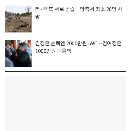
러·우 또 서로 공습…양측서 최소 20명 사
망
김정은 손목엔 2000만원 IWC…김여정은
1000만원 디올백