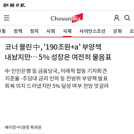
유통
정책
정치
사회
국제
사이언스조선
문화
오
코너 몰린 中, '190조원+a' 부양책
내놨지만… 5% 성장은 여전히 물음표
中 인민은행 등 금융당국, 이례적 합동 기자회견
지준율·주담대 금리 인하 등 전방위 부양책 발표
회복 의지 드러냈지만 5% 달성 여부 전망 엇갈려
베이징=이윤정 특파원