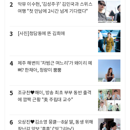
2
악뮤 이수현, '김성주子' 김민국과 스위스
여행 "첫 만남에 2시간 넘게 기다렸다"
3
[사진]청담동에 뜬 김희애
4
제주 해변의 '차범근 며느리'가 왜이리 예
뻐? 한채아, 청량미 뿜뿜
5
조규찬♥해이, 방송 최초 부부 동반 출격
에 깜짝 근황 "美 주립대 교수"
6
오상진♥김소영 뭉클…8살 딸, 동생 위해
장난감 양보 '훈훈' ('띵그리tv')