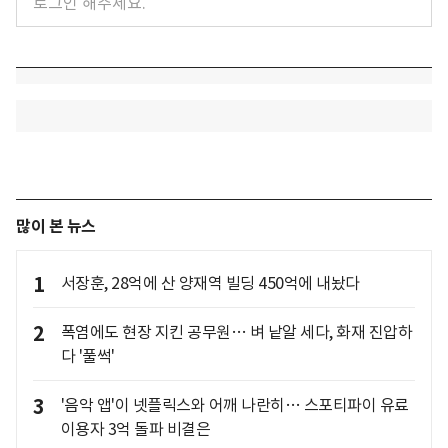
많이 본 뉴스
1
서장훈, 28억에 산 양재역 빌딩 450억에 내놨다
2
폭염에도 현장 지킨 공무원… 벼 낱알 세다, 화재 진압하
다 '풀썩'
3
'음악 앱'이 넷플릭스와 어깨 나란히… 스포티파이 유료
이용자 3억 돌파 비결은