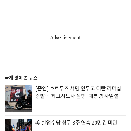
국제 많이 본 뉴스
[줌인] 호르무즈 서명 앞두고 이란 리더십
증발… 최고지도자 잠행·대통령 사임설
美 실업수당 청구 3주 연속 20만건 미만