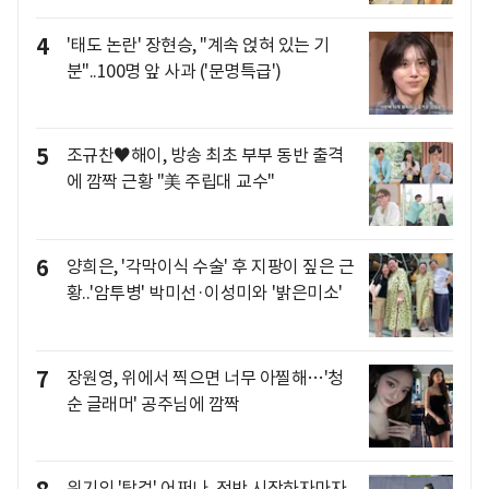
4
'태도 논란' 장현승, "계속 얹혀 있는 기
분"..100명 앞 사과 ('문명특급')
5
조규찬♥해이, 방송 최초 부부 동반 출격
에 깜짝 근황 "美 주립대 교수"
6
양희은, '각막이식 수술' 후 지팡이 짚은 근
황..'암투병' 박미선·이성미와 '밝은미소'
7
장원영, 위에서 찍으면 너무 아찔해…'청
순 글래머' 공주님에 깜짝
위기의 '탑걸' 어쩌나, 전반 시작하자마자