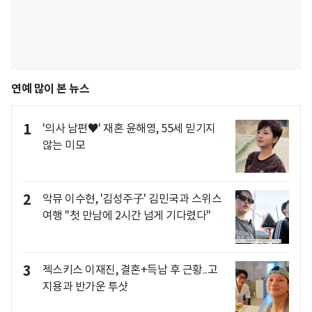
연예 많이 본 뉴스
1
'의사 남편♥' 재혼 윤해영, 55세 믿기지
않는 미모
2
악뮤 이수현, '김성주子' 김민국과 스위스
여행 "첫 만남에 2시간 넘게 기다렸다"
3
젝스키스 이재진, 결혼+득남 후 근황..고
지용과 반가운 투샷