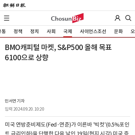
유통
정책
정치
사회
국제
사이언스조선
문화
오
BMO캐피털 마켓, S&P500 올해 목표
6100으로 상향
민서연 기자
입력
2024.09.20. 10:20
미국 연방준비제도(Fed·연준)가 이른바 '빅컷'(0.5%포인
트 금리인하)을 단행한 다음 날인 19일(현지 시각) 미국 증