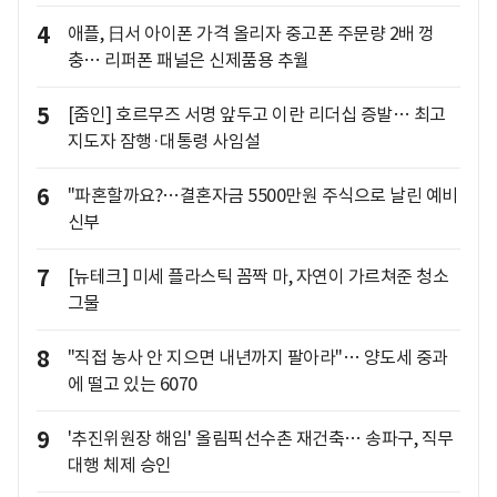
4
애플, 日서 아이폰 가격 올리자 중고폰 주문량 2배 껑
충… 리퍼폰 패널은 신제품용 추월
5
[줌인] 호르무즈 서명 앞두고 이란 리더십 증발… 최고
지도자 잠행·대통령 사임설
6
"파혼할까요?…결혼자금 5500만원 주식으로 날린 예비
신부
7
[뉴테크] 미세 플라스틱 꼼짝 마, 자연이 가르쳐준 청소
그물
8
"직접 농사 안 지으면 내년까지 팔아라"… 양도세 중과
에 떨고 있는 6070
9
'추진위원장 해임' 올림픽선수촌 재건축… 송파구, 직무
대행 체제 승인