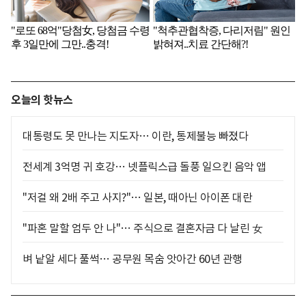
오늘의 핫뉴스
대통령도 못 만나는 지도자… 이란, 통제불능 빠졌다
전세계 3억명 귀 호강… 넷플릭스급 돌풍 일으킨 음악 앱
"저걸 왜 2배 주고 사지?"… 일본, 때아닌 아이폰 대란
"파혼 말할 엄두 안 나"… 주식으로 결혼자금 다 날린 女
벼 낱알 세다 풀썩… 공무원 목숨 앗아간 60년 관행