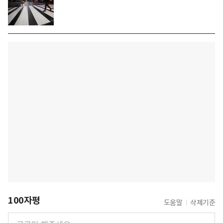
100자평
도움말
삭제기준