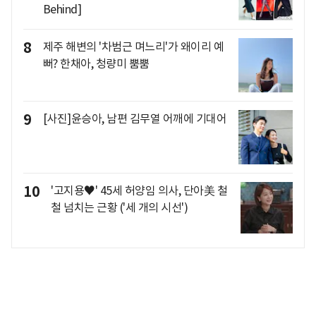
Behind]
8
제주 해변의 '차범근 며느리'가 왜이리 예
뻐? 한채아, 청량미 뿜뿜
9
[사진]윤승아, 남편 김무열 어깨에 기대어
10
'고지용♥' 45세 허양임 의사, 단아美 철
철 넘치는 근황 ('세 개의 시선')