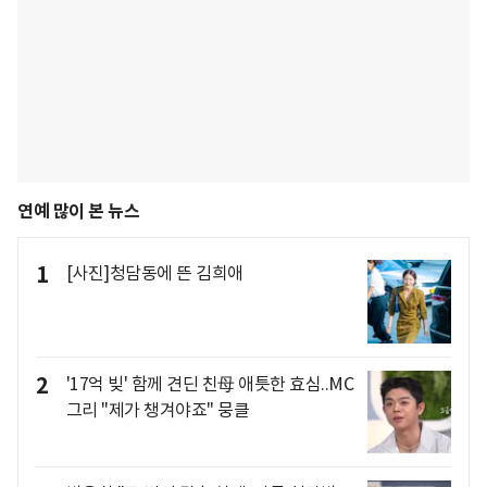
연예 많이 본 뉴스
1
[사진]청담동에 뜬 김희애
2
'17억 빚' 함께 견딘 친母 애틋한 효심..MC
그리 "제가 챙겨야죠" 뭉클