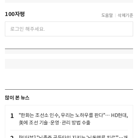
100자평
도움말
삭제기준
많이 본 뉴스
1
"한화는 조선소 인수, 우리는 노하우를 판다"… HD현대,
美에 조선 기술·운영·관리 방법 수출
[인터뷰] "뇌졸중 골든타임 지키는 '뇌동맥류 치료'"…개