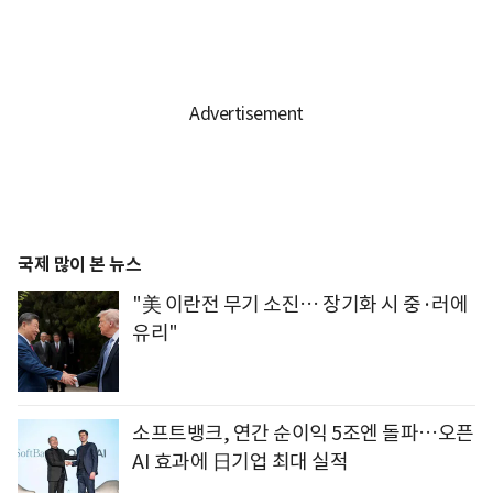
국제 많이 본 뉴스
"美 이란전 무기 소진… 장기화 시 중·러에
유리"
소프트뱅크, 연간 순이익 5조엔 돌파…오픈
AI 효과에 日기업 최대 실적