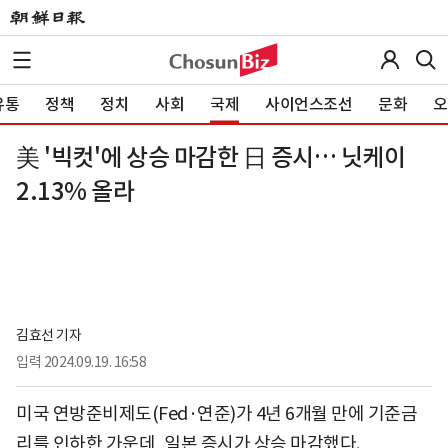
유통
정책
정치
사회
국제
사이언스조선
문화
오
美 '빅컷'에 상승 마감한 日 증시… 닛케이
2.13% 올라
김효선 기자
입력
2024.09.19. 16:58
미국 연방준비제도(Fed·연준)가 4년 6개월 만에 기준금
리를 인하한 가운데, 일본 증시가 상승 마감했다.