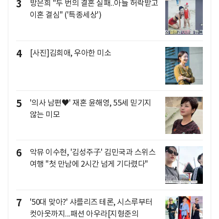
3
방은희 "두 번의 결혼 실패..아들 허락받고
이혼 결심" ('특종세상')
4
[사진]김희애, 우아한 미소
5
'의사 남편♥' 재혼 윤해영, 55세 믿기지
않는 미모
6
악뮤 이수현, '김성주子' 김민국과 스위스
여행 "첫 만남에 2시간 넘게 기다렸다"
7
'50대 맞아?' 샤를리즈 테론, 시스루부터
컷아웃까지...패션 아우라[지형준의