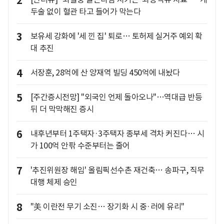
2
두술 없이 혈관 타고 들어가 막는다
3
보유세 강화에 '세 낀 집' 퇴로… 토허제 실거주 예외 확
대 추진
4
서장훈, 28억에 산 양재역 빌딩 450억에 내놨다
5
[주간증시전망] "외국인 언제 돌아오나"…역대급 반등
뒤 더 막막해진 증시
6
내후년부터 1주택자·3주택자 종부세 격차 커진다… 시
가 100억 안팎 수준부터는 줄어
7
'추진위원장 해임' 올림픽선수촌 재건축… 송파구, 직무
대행 체제 승인
8
"美 이란전 무기 소진… 장기화 시 중·러에 유리"