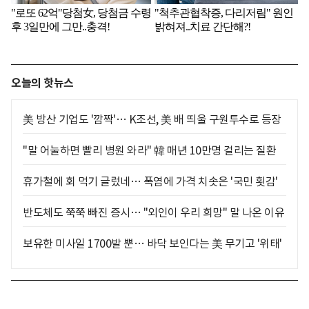
오늘의 핫뉴스
美 방산 기업도 '깜짝'… K조선, 美 배 띄울 구원투수로 등장
"말 어눌하면 빨리 병원 와라" 韓 매년 10만명 걸리는 질환
휴가철에 회 먹기 글렀네… 폭염에 가격 치솟은 '국민 횟감'
반도체도 쭉쭉 빠진 증시… "외인이 우리 희망" 말 나온 이유
보유한 미사일 1700발 뿐… 바닥 보인다는 美 무기고 '위태'