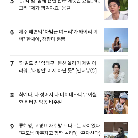
5
'17억 빚' 함께 견딘 친母 애틋한 효심..MC
그리 "제가 챙겨야죠" 뭉클
6
제주 해변의 '차범근 며느리'가 왜이리 예
뻐? 한채아, 청량미 뿜뿜
7
'와일드 씽' 엄태구 "텐션 올리기 제일 어
려워...'내향인' 이제 아닌 듯" [인터뷰①]
8
최예나, 다 젖어서 다 비치네…너무 아찔
한 워터밤 악동 비주얼
9
류혜영, 고경표 자취방 드나드는 사이였다
"부모님 마주치고 깜짝 놀라"(나혼자산다)