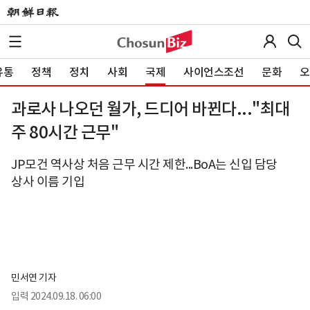
유통
정책
정치
사회
국제
사이언스조선
문화
오
과로사 나오던 월가, 드디어 바뀐다..."최대
주 80시간 근무"
JP모건 역사상 처음 근무 시간 제한...BoA는 신입 담당
상사 이름 기입
민서연 기자
입력
2024.09.18. 06:00