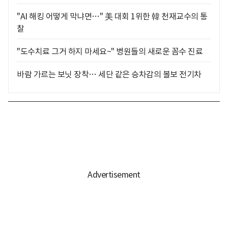
"AI 해킹 어떻게 막냐면…" 美 대회 1위한 韓 천재교수의 통
찰
"도수치료 그거 하지 마세요~" 병원들의 새로운 꼼수 진료
바람 가르는 보닛 장착… 세단 같은 승차감의 볼보 전기차