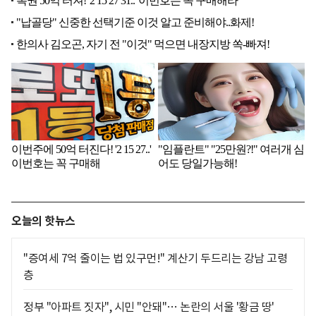
오늘의 핫뉴스
"증여세 7억 줄이는 법 있구먼!" 계산기 두드리는 강남 고령
층
정부 "아파트 짓자", 시민 "안돼"… 논란의 서울 '황금 땅'