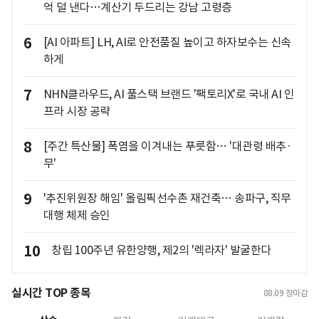
억 덜 낸다…계산기 두드리는 강남 고령층
6
[AI 아파트] LH, AI로 안전품질 높이고 하자보수는 신속
하게
7
NHN클라우드, AI 풀스택 브랜드 '팩토리X'로 국내 AI 인
프라 시장 공략
8
[주간 특산물] 폭염을 이겨내는 푸릇함… '대관령 배추·
무'
9
'추진위원장 해임' 올림픽선수촌 재건축… 송파구, 직무
대행 체제 승인
10
창립 100주년 유한양행, 제2의 '렉라자' 발굴한다
실시간 TOP 종목
08.09
장마감