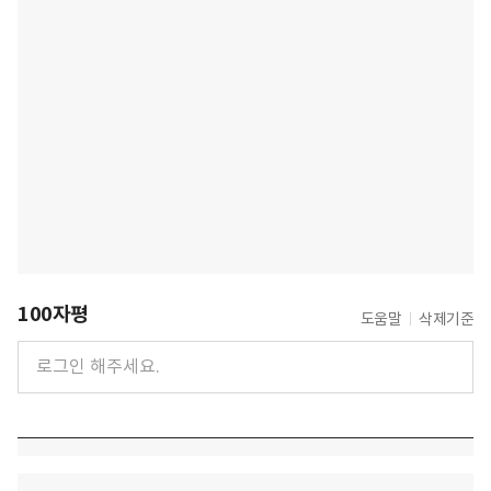
100자평
도움말
삭제기준