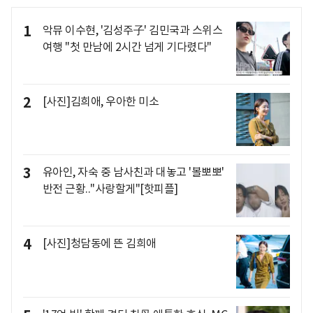
1
악뮤 이수현, '김성주子' 김민국과 스위스
여행 "첫 만남에 2시간 넘게 기다렸다"
2
[사진]김희애, 우아한 미소
3
유아인, 자숙 중 남사친과 대놓고 '볼뽀뽀'
반전 근황.."사랑할게"[핫피플]
4
[사진]청담동에 뜬 김희애