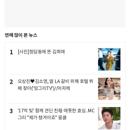
연예 많이 본 뉴스
1
[사진]청담동에 뜬 김희애
2
오상진♥김소영, 딸 LA 갈비 위해 호텔 뷔
페 찾아('띵그리TV')//어저께
3
'17억 빚' 함께 견딘 친母 애틋한 효심..MC
그리 "제가 챙겨야죠" 뭉클