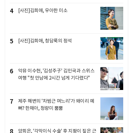
4
[사진]김희애, 우아한 미소
5
[사진]김희애, 청담룩의 정석
6
악뮤 이수현, '김성주子' 김민국과 스위스
여행 "첫 만남에 2시간 넘게 기다렸다"
7
제주 해변의 '차범근 며느리'가 왜이리 예
뻐? 한채아, 청량미 뿜뿜
8
양희은, '각막이식 수술' 후 지팡이 짚은 근