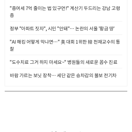
"증여세 7억 줄이는 법 있구먼!" 계산기 두드리는 강남 고령
층
정부 "아파트 짓자", 시민 "안돼"… 논란의 서울 '황금 땅'
"AI 해킹 어떻게 막냐면…" 美 대회 1위한 韓 천재교수의 통
찰
"도수치료 그거 하지 마세요~" 병원들의 새로운 꼼수 진료
바람 가르는 보닛 장착… 세단 같은 승차감의 볼보 전기차