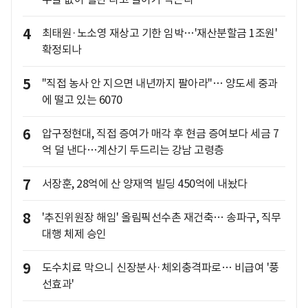
4
최태원·노소영 재상고 기한 임박…'재산분할금 1조원'
확정되나
5
"직접 농사 안 지으면 내년까지 팔아라"… 양도세 중과
에 떨고 있는 6070
6
압구정현대, 직접 증여가 매각 후 현금 증여보다 세금 7
억 덜 낸다…계산기 두드리는 강남 고령층
7
서장훈, 28억에 산 양재역 빌딩 450억에 내놨다
8
'추진위원장 해임' 올림픽선수촌 재건축… 송파구, 직무
대행 체제 승인
9
도수치료 막으니 신장분사·체외충격파로… 비급여 '풍
선효과'