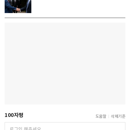
100자평
도움말
삭제기준