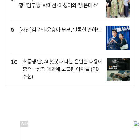
황..'암투병' 박미선·이성미와 '밝은미소'
9
[사진]김무열-윤승아 부부, 달콤한 손하트
10
초등생 딸, AI 챗봇과 나눈 은밀한 내용에
충격…성적 대화에 노출된 아이들 (PD
수첩)