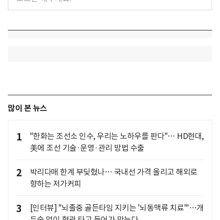
많이 본 뉴스
1
"한화는 조선소 인수, 우리는 노하우를 판다"… HD현대,
美에 조선 기술·운영·관리 방법 수출
2
박리다매 한계 부딪혔나… 국내선 가격 올리고 해외로
향하는 저가커피
3
[인터뷰] "뇌졸중 골든타임 지키는 '뇌동맥류 치료'"…개
두술 없이 혈관 타고 들어가 막는다