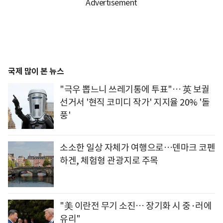
국제 많이 본 뉴스
"극우 뽑느니 쓰레기통에 투표"… 英 보궐
선거서 '현직 코미디 작가' 지지율 20% '돌
풍'
소소한 일상 자체가 여행으로…덴마크 코펜
하겐, 체험형 관광지로 주목
"美 이란전 무기 소진… 장기화 시 중·러에
유리"