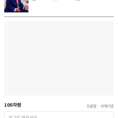
100자평
도움말
삭제기준