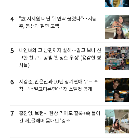
4
"故 서세원 떠난 뒤 연락 끊겼다"…서동
주, 동생과 절연 고백
5
내연녀와 그 남편까지 살해…알고 보니 신
고한 친구도 공범 '황당한 우정' (용감한 형
사들)
6
서강준, 안은진과 10년 장기연애 무드 포
착…'너말고다른연애' 첫 스틸컷 공개
7
홍진영, 브런치 한상 먹어도 잘록+쏙 들어
간 배..글래머 몸매만 '강조'