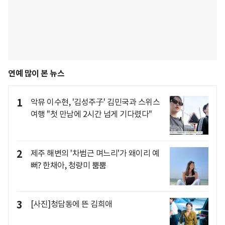
연예 많이 본 뉴스
1
악뮤 이수현, '김성주子' 김민국과 스위스
여행 "첫 만남에 2시간 넘게 기다렸다"
2
제주 해변의 '차범근 며느리'가 왜이리 예
뻐? 한채아, 청량미 뿜뿜
3
[사진]청담동에 뜬 김희애