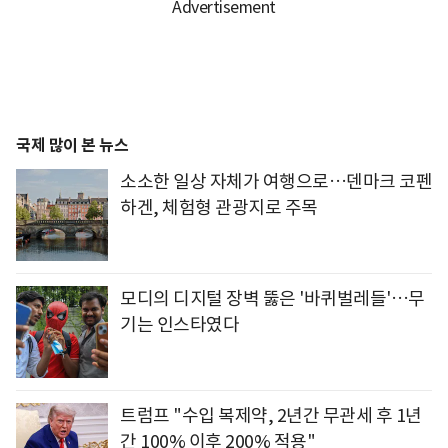
국제 많이 본 뉴스
소소한 일상 자체가 여행으로…덴마크 코펜
하겐, 체험형 관광지로 주목
모디의 디지털 장벽 뚫은 '바퀴벌레들'…무
기는 인스타였다
트럼프 "수입 복제약, 2년간 무관세 후 1년
간 100% 이후 200% 적용"