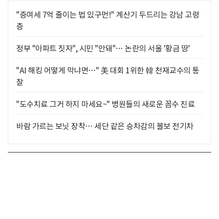
"증여세 7억 줄이는 법 있구먼!" 계산기 두드리는 강남 고령
층
정부 "아파트 짓자", 시민 "안돼"… 논란의 서울 '황금 땅'
"AI 해킹 어떻게 막냐면…" 美 대회 1위한 韓 천재교수의 통
찰
"도수치료 그거 하지 마세요~" 병원들의 새로운 꼼수 진료
바람 가르는 보닛 장착… 세단 같은 승차감의 볼보 전기차