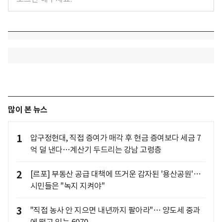
많이 본 뉴스
1
압구정현대, 직접 증여가 매각 후 현금 증여보다 세금 7
억 덜 낸다…계산기 두드리는 강남 고령층
2
[르포] 부동산 공급 대책에 뜨거운 감자된 '용산공원'…
시민들은 "녹지 지켜야"
3
"직접 농사 안 지으면 내년까지 팔아라"… 양도세 중과