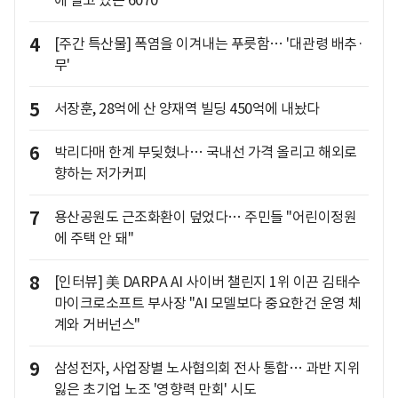
에 떨고 있는 6070
4
[주간 특산물] 폭염을 이겨내는 푸릇함… '대관령 배추·
무'
5
서장훈, 28억에 산 양재역 빌딩 450억에 내놨다
6
박리다매 한계 부딪혔나… 국내선 가격 올리고 해외로
향하는 저가커피
7
용산공원도 근조화환이 덮었다… 주민들 "어린이정원
에 주택 안 돼"
8
[인터뷰] 美 DARPA AI 사이버 챌린지 1위 이끈 김태수
마이크로소프트 부사장 "AI 모델보다 중요한건 운영 체
계와 거버넌스"
9
삼성전자, 사업장별 노사협의회 전사 통합… 과반 지위
잃은 초기업 노조 '영향력 만회' 시도