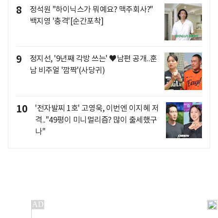
8
정석원 "하이닉스가 뭐예요? 맥주회사?"
백지영 '충격'[순간포착]
9
정지선, '9년째 각방 쓰는' ♥남편 공개..훈
남 비주얼 '깜짝'(사당귀)
10
'전자발찌 1호' 고영욱, 이번엔 이지혜 저
격.."49평이 미니멀리즘? 많이 출세했구
나"