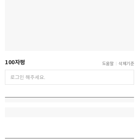
100자평
도움말
삭제기준