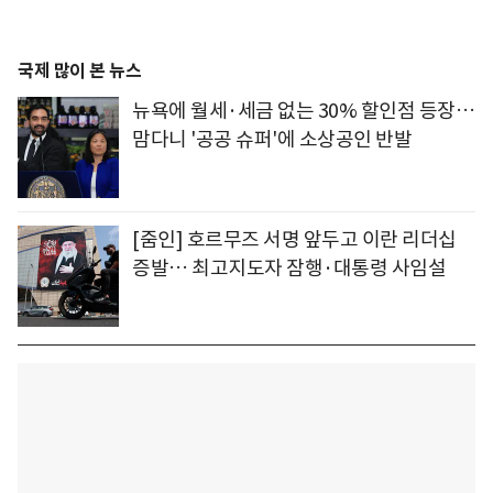
국제 많이 본 뉴스
뉴욕에 월세·세금 없는 30% 할인점 등장…
맘다니 '공공 슈퍼'에 소상공인 반발
[줌인] 호르무즈 서명 앞두고 이란 리더십
증발… 최고지도자 잠행·대통령 사임설