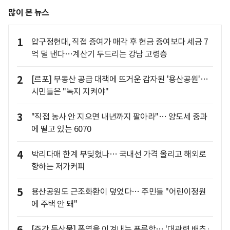
많이 본 뉴스
1
압구정현대, 직접 증여가 매각 후 현금 증여보다 세금 7
억 덜 낸다…계산기 두드리는 강남 고령층
2
[르포] 부동산 공급 대책에 뜨거운 감자된 '용산공원'…
시민들은 "녹지 지켜야"
3
"직접 농사 안 지으면 내년까지 팔아라"… 양도세 중과
에 떨고 있는 6070
4
박리다매 한계 부딪혔나… 국내선 가격 올리고 해외로
향하는 저가커피
5
용산공원도 근조화환이 덮었다… 주민들 "어린이정원
에 주택 안 돼"
[주간 특산물] 폭염을 이겨내는 푸릇함… '대관령 배추·