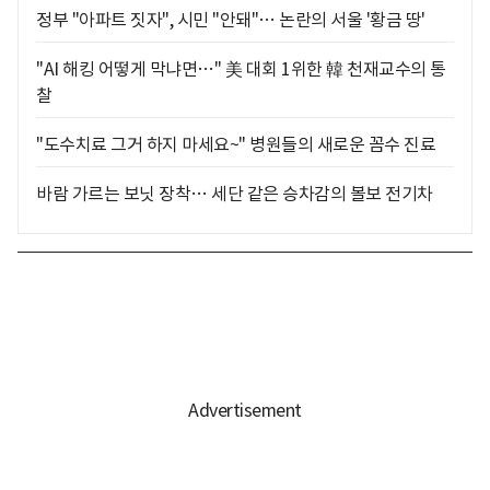
정부 "아파트 짓자", 시민 "안돼"… 논란의 서울 '황금 땅'
"AI 해킹 어떻게 막냐면…" 美 대회 1위한 韓 천재교수의 통
찰
"도수치료 그거 하지 마세요~" 병원들의 새로운 꼼수 진료
바람 가르는 보닛 장착… 세단 같은 승차감의 볼보 전기차