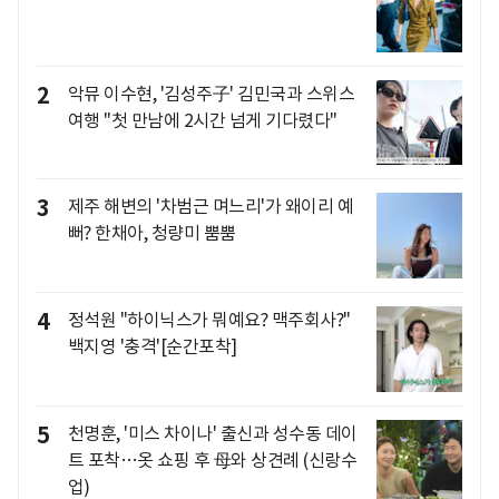
2
악뮤 이수현, '김성주子' 김민국과 스위스
여행 "첫 만남에 2시간 넘게 기다렸다"
3
제주 해변의 '차범근 며느리'가 왜이리 예
뻐? 한채아, 청량미 뿜뿜
4
정석원 "하이닉스가 뭐예요? 맥주회사?"
백지영 '충격'[순간포착]
5
천명훈, '미스 차이나' 출신과 성수동 데이
트 포착…옷 쇼핑 후 母와 상견례 (신랑수
업)