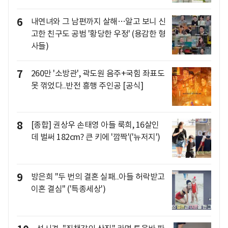
6
내연녀와 그 남편까지 살해…알고 보니 신
고한 친구도 공범 '황당한 우정' (용감한 형
사들)
7
260만 '소방관', 곽도원 음주+국힘 좌표도
못 꺾었다..반전 흥행 주인공 [공식]
8
[종합] 권상우 손태영 아들 룩희, 16살인
데 벌써 182cm? 큰 키에 '깜짝'('뉴저지')
9
방은희 "두 번의 결혼 실패..아들 허락받고
이혼 결심" ('특종세상')