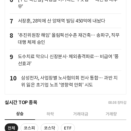
6
무'
7
서장훈, 28억에 산 양재역 빌딩 450억에 내놨다
8
'추진위원장 해임' 올림픽선수촌 재건축… 송파구, 직무
대행 체제 승인
9
도수치료 막으니 신장분사·체외충격파로… 비급여 '풍
선효과'
10
삼성전자, 사업장별 노사협의회 전사 통합… 과반 지
위 잃은 초기업 노조 '영향력 만회' 시도
실시간 TOP 종목
08.08
장마감
상승
하락
거래대금
거래량
전체
코스피
코스닥
ETF