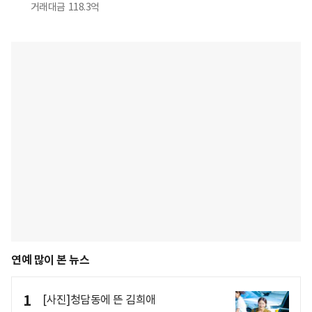
거래대금
118.3억
연예 많이 본 뉴스
1
[사진]청담동에 뜬 김희애