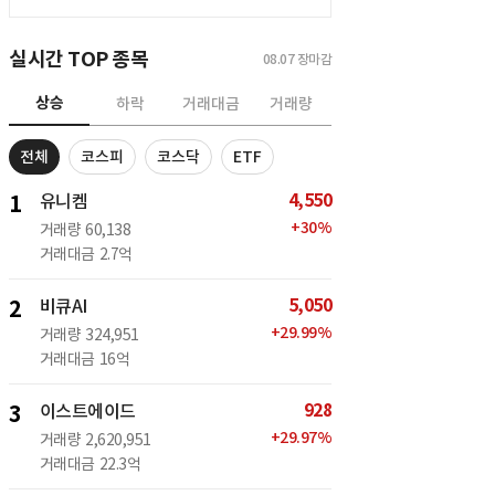
실시간 TOP 종목
08.07
장마감
상승
하락
거래대금
거래량
전체
코스피
코스닥
ETF
4,550
1
유니켐
+
30
%
거래량
60,138
거래대금
2.7억
5,050
2
비큐AI
+
29.99
%
거래량
324,951
거래대금
16억
928
3
이스트에이드
+
29.97
%
거래량
2,620,951
거래대금
22.3억