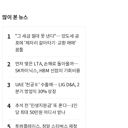
많이 본 뉴스
1
"그 세금 절대 못 낸다"… 양도세 공
포에 '제자리 갈아타기·교환 매매'
꿈틀
2
먼저 맺은 LTA, 손해로 돌아올까…
SK하이닉스, HBM 선점의 기회비용
3
UAE '천궁Ⅱ' 수출에… LIG D&A, 2
분기 영업익 30% 성장
4
추석 전 '민생지원금' 또 푼다…1인
당 최대 50만원 어디서 받나
5
투썸플레이스, 정말 스타벅스 제쳤