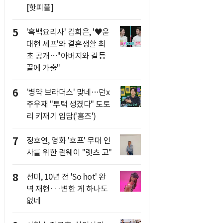
[핫피플]
5
'흑백요리사' 김희은, '♥윤
대현 셰프'와 결혼생활 최
초 공개…"아버지와 갈등
끝에 가출"
6
'병약 브라더스' 맞네…던x
주우재 "투턱 생겼다" 도토
리 키재기 입담('홈즈')
7
정호연, 영화 '호프' 무대 인
사를 위한 런웨이 "렛츠 고"
8
선미, 10년 전 'So hot' 완
벽 재현···변한 게 하나도
없네