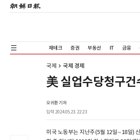
재테크
증권
부동산
IT
금융
국제
국제 경제
美 실업수당청구건수
오귀환 기자
입력
2024.05.23. 22:23
미국 노동부는 지난주(5월 12일∼18일) 