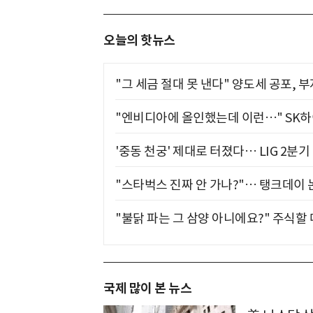
오늘의 핫뉴스
"그 세금 절대 못 낸다" 양도세 공포, 
"엔비디아에 올인했는데 이런…" SK
'중동 천궁' 제대로 터졌다… LIG 2분
"스타벅스 진짜 안 가나?"… 탱크데이 
"불닭 파는 그 삼양 아니에요?" 주식할
국제 많이 본 뉴스