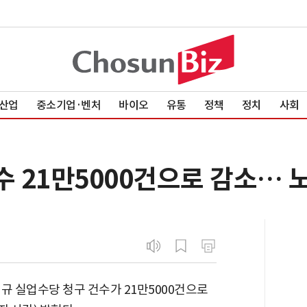
산업
중소기업·벤처
바이오
유통
정책
정치
사회
 21만5000건으로 감소… 
신규 실업수당 청구 건수가 21만5000건으로