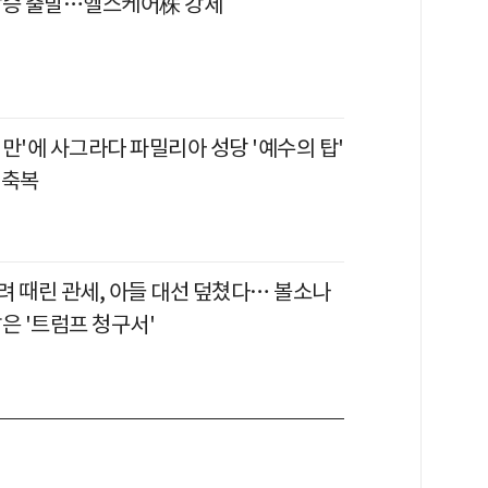
상승 출발…헬스케어株 강세
년 만'에 사그라다 파밀리아 성당 '예수의 탑'
 축복
려 때린 관세, 아들 대선 덮쳤다… 볼소나
은 '트럼프 청구서'