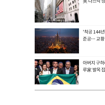
美 나스닥 
'착공 144
준공… 교황
아버지 구하
루家 발목 잡