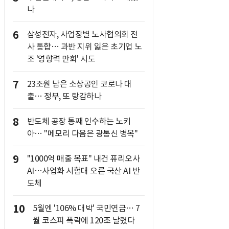
나
6
삼성전자, 사업장별 노사협의회 전
사 통합… 과반 지위 잃은 초기업 노
조 '영향력 만회' 시도
7
23조원 남은 소상공인 코로나 대
출… 정부, 또 탕감하나
8
반도체 공장 통째 인수하는 노키
아… "메모리 다음은 광통신 병목"
9
"1000억 매출 목표" 내건 퓨리오사
AI…사업화 시험대 오른 국산 AI 반
도체
10
5월엔 '106% 대박' 국민연금… 7
월 코스피 폭락에 120조 날렸다