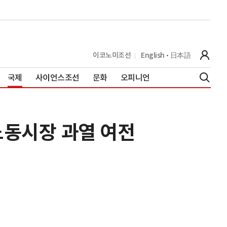
이코노미조선
English
日本語
국제
사이언스조선
문화
오피니언
노동시장 과열 여전