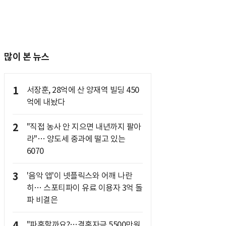
많이 본 뉴스
1
서장훈, 28억에 산 양재역 빌딩 450
억에 내놨다
2
"직접 농사 안 지으면 내년까지 팔아
라"… 양도세 중과에 떨고 있는
6070
3
'음악 앱'이 넷플릭스와 어깨 나란
히… 스포티파이 유료 이용자 3억 돌
파 비결은
4
"파혼할까요?…결혼자금 5500만원