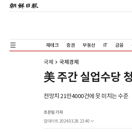
재테크
증권
부동산
IT
금융
국제
국제경제
美 주간 실업수당 청
전망치 21만4000건에 못 미치는 수준
조은임 기자
업데이트
2024.03.28. 22:40