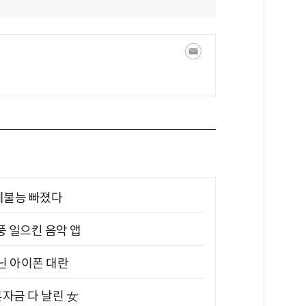
제불능 빠졌다
풍 일으킨 음악 앱
아닌 아이폰 대란
혼자금 다 날린 女