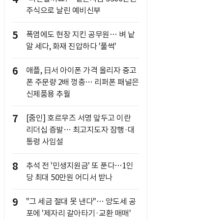
주식으로 날린 예비신부
5
폭염에도 현장 지킨 공무원… 벼 낱
알 세다, 화재 진압하다 '풀썩'
6
애플, 日서 아이폰 가격 올리자 중고
폰 주문량 2배 껑충… 리퍼폰 패널은
신제품용 추월
7
[줌인] 호르무즈 서명 앞두고 이란
리더십 증발… 최고지도자 잠행·대
통령 사임설
8
추석 전 '민생지원금' 또 푼다…1인
당 최대 50만원 어디서 받나
9
"그 세금 절대 못 낸다"… 양도세 공
포에 '제자리 갈아타기·교환 매매'