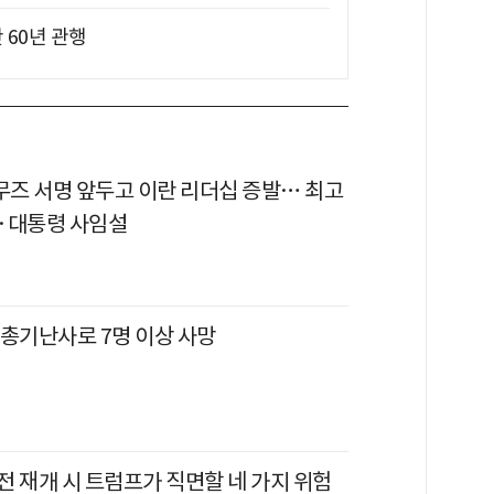
 60년 관행
르무즈 서명 앞두고 이란 리더십 증발… 최고
·대통령 사임설
 총기난사로 7명 이상 사망
전 재개 시 트럼프가 직면할 네 가지 위험