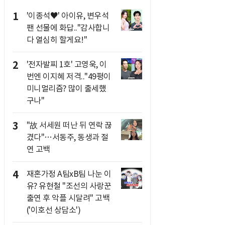
1
'이종석♥' 아이유, 변우석
팬 선물에 화답.."감사합니
다 열심히 할게요!"
2
'전자발찌 1호' 고영욱, 이
번엔 이지혜 저격.."49평이
미니멀리즘? 많이 출세했
구나"
3
"故 서세원 떠난 뒤 연락 끊
겼다"…서동주, 동생과 절
연 고백
4
재혼가정 A팀xB팀 나눈 이
유? 유현철 "조선의 사랑꾼
출연 후 악플 시달려" 고백
('이호선 상담소')