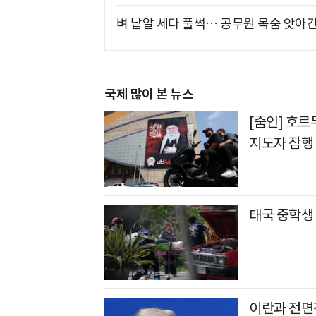
벼 낱알 세다 풀썩… 공무원 목숨 앗아간
국제 많이 본 뉴스
[줌인] 호
지도자 잠행
태국 중학생
이란과 전면