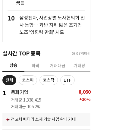
꿈틀
10
삼성전자, 사업장별 노사협의회 전
사 통합… 과반 지위 잃은 초기업
노조 '영향력 만회' 시도
실시간 TOP 종목
08.07
장마감
상승
하락
거래대금
거래량
전체
코스피
코스닥
ETF
8,060
1
동화기업
+
30
%
거래량
1,338,415
거래대금
105.2억
전고체 배터리 소재 기술 사업 확대 기대